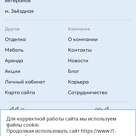
Ветеранов
м. Звёздная
Другое
Компания
Отделка
О компании
Мебель
Контакты
Аренда
Новости
Акции
Блог
Личный кабинет
Карьера
Карта сайта
Сотрудничество
Для корректной работы сайта мы используем
Все права на публикуемые на сайте материалы принадлежат
файлы cookie.
ООО Л1 Строительная комания №1. Любая информация,
представленная на данном сайте, носит исключительно
Продолжая использовать сайт https://www.l1-
информационный характер и ни при каких условиях не является