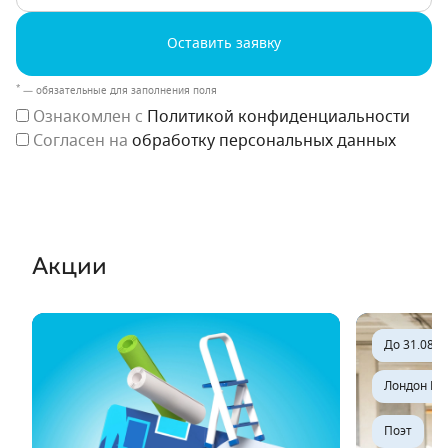
Оставить заявку
*
— обязательные для заполнения поля
Ознакомлен с
Политикой конфиденциальности
Согласен на
обработку персональных данных
Акции
До 31.08.2
До 31.08.2
Лондон Па
Поэт