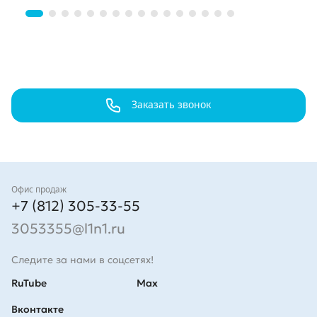
Заказать звонок
Контакты
Офис продаж
+7 (812) 305-33-55
3053355@l1n1.ru
Следите за нами в соцсетях!
RuTube
Max
Вконтакте