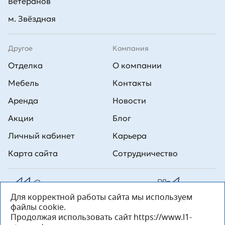
Ветеранов
м. Звёздная
Другое
Компания
Отделка
О компании
Мебель
Контакты
Аренда
Новости
Акции
Блог
Личный кабинет
Карьера
Карта сайта
Сотрудничество
Для корректной работы сайта мы используем
Все права на публикуемые на сайте материалы принадлежат
файлы cookie.
ООО Л1 Строительная комания №1. Любая информация,
представленная на данном сайте, носит исключительно
Продолжая использовать сайт https://www.l1-
информационный характер и ни при каких условиях не является