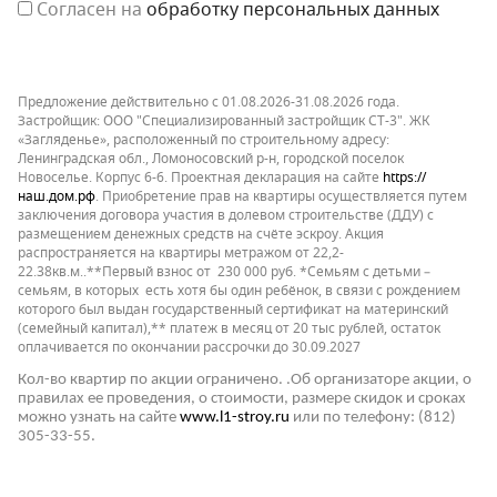
Согласен на
обработку персональных данных
Предложение действительно с 01.08.2026-31.08.2026 года.
Застройщик: ООО "Специализированный застройщик СТ-3". ЖК
«Загляденье», расположенный по строительному адресу:
Ленинградская обл., Ломоносовский р-н, городской поселок
Новоселье. Корпус 6-6. Проектная декларация на сайте
https://
наш.дом.рф
. Приобретение прав на квартиры осуществляется путем
заключения договора участия в долевом строительстве (ДДУ) с
размещением денежных средств на счёте эскроу. Акция
распространяется на квартиры метражом от 22,2-
22.38кв.м..**Первый взнос от 230 000 руб. *Семьям с детьми –
семьям, в которых есть хотя бы один ребёнок, в связи с рождением
которого был выдан государственный сертификат на материнский
(семейный капитал),** платеж в месяц от 20 тыс рублей, остаток
оплачивается по окончании рассрочки до 30.09.2027
Кол-во квартир по акции ограничено. .Об организаторе акции, о
правилах ее проведения, о стоимости, размере скидок и сроках
можно узнать на сайте
www.l1-stroy.ru
или по телефону: (812)
305-33-55.