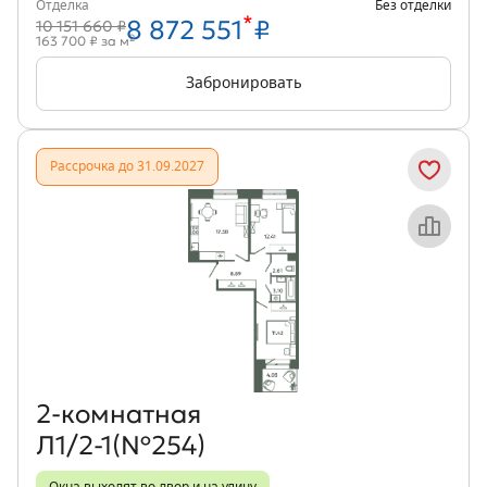
Отделка
Без отделки
*
8 872 551
₽
10 151 660 ₽
2
163 700 ₽ за м
Забронировать
Рассрочка до 31.09.2027
Объект месяца
2‑комнатная
Л1/2-1(№254)