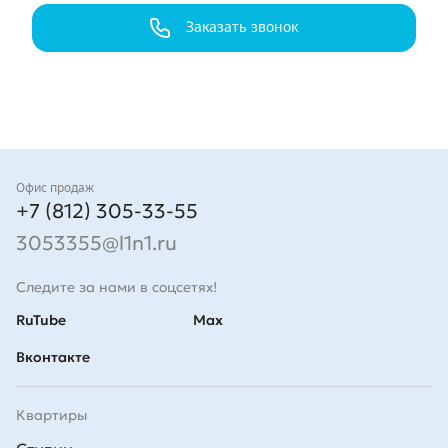
Заказать звонок
Контакты
Офис продаж
+7 (812) 305-33-55
3053355@l1n1.ru
Следите за нами в соцсетях!
RuTube
Max
Вконтакте
Квартиры