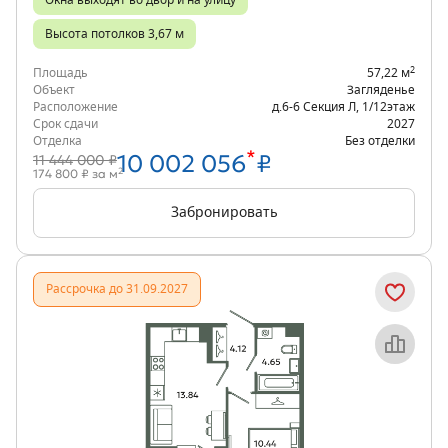
Окна выходят во двор и на улицу
Высота потолков 3,67 м
2
Площадь
57,22 м
Объект
Загляденье
Расположение
д.6-6 Секция Л
,
1/12
этаж
Срок сдачи
2027
Отделка
Без отделки
*
10 002 056
₽
11 444 000 ₽
2
174 800 ₽ за м
Забронировать
Рассрочка до 31.09.2027
Объект месяца