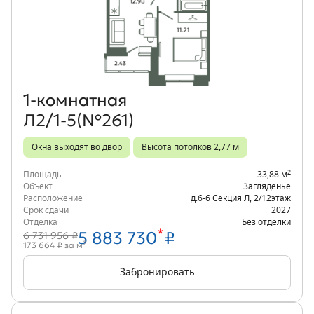
Объект месяца
1‑комнатная
Л2/1-5(№261)
Окна выходят во двор
Высота потолков 2,77 м
2
Площадь
33,88 м
Объект
Загляденье
Расположение
д.6-6 Секция Л
,
2/12
этаж
Срок сдачи
2027
Отделка
Без отделки
*
5 883 730
₽
6 731 956 ₽
2
173 664 ₽ за м
Забронировать