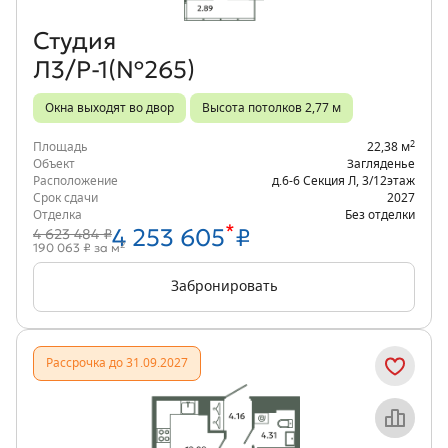
Студия
Л3/Р-1(№265)
Окна выходят во двор
Высота потолков 2,77 м
2
Площадь
22,38 м
Объект
Загляденье
Расположение
д.6-6 Секция Л
,
3/12
этаж
Срок сдачи
2027
Отделка
Без отделки
*
4 253 605
₽
4 623 484 ₽
2
190 063 ₽ за м
Забронировать
Рассрочка до 31.09.2027