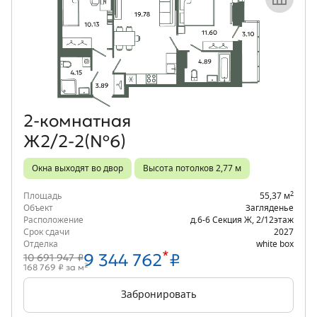
Объект месяца
2‑комнатная
Ж2/2-2(№6)
Окна выходят во двор
Высота потолков 2,77 м
2
Площадь
55,37 м
Объект
Загляденье
Расположение
д.6-6 Секция Ж
,
2/12
этаж
Срок сдачи
2027
Отделка
white box
*
9 344 762
₽
10 691 947 ₽
2
168 769 ₽ за м
Забронировать