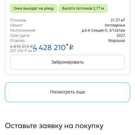
Окна выходят на улицу
Высота потолков 2,77 м
2
Площадь
21,37 м
Объект
Загляденье
Расположение
д.6-6 Секция О
,
3/12
этаж
Срок сдачи
2027
Отделка
Морошка
*
4 428 210
₽
4 813 272 ₽
2
207 216 ₽ за м
Забронировать
Посмотреть еще
Оставьте заявку
на покупку