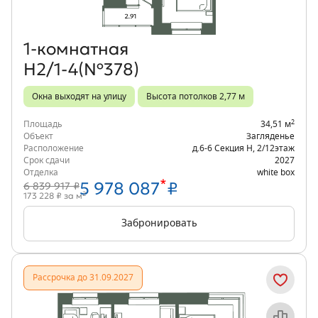
1‑комнатная
Н2/1-4(№378)
Окна выходят на улицу
Высота потолков 2,77 м
2
Площадь
34,51 м
Объект
Загляденье
Расположение
д.6-6 Секция Н
,
2/12
этаж
Срок сдачи
2027
Отделка
white box
*
5 978 087
₽
6 839 917 ₽
2
173 228 ₽ за м
Забронировать
Рассрочка до 31.09.2027