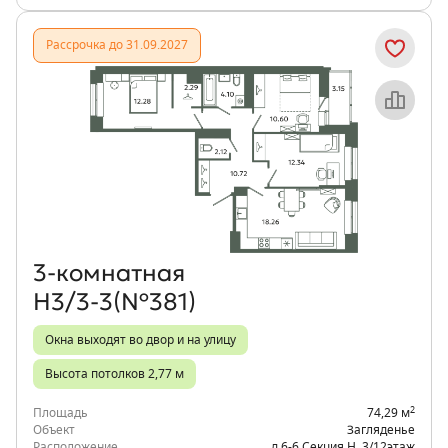
Рассрочка до 31.09.2027
Объект месяца
3‑комнатная
Н3/3-3(№381)
Окна выходят во двор и на улицу
Высота потолков 2,77 м
2
Площадь
74,29 м
Объект
Загляденье
Расположение
д.6-6 Секция Н
,
3/12
этаж