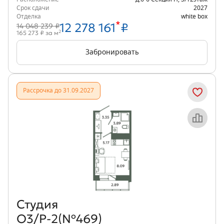
Срок сдачи
2027
Отделка
white box
*
12 278 161
₽
14 048 239 ₽
2
165 273 ₽ за м
Забронировать
Рассрочка до 31.09.2027
Объект месяца
Студия
О3/Р-2(№469)