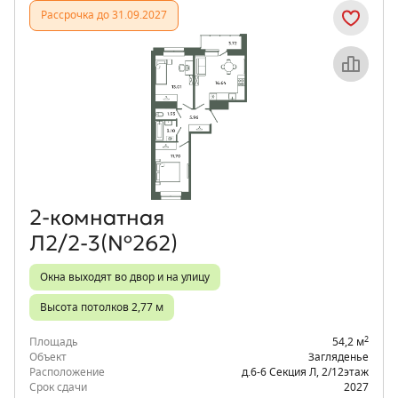
Рассрочка до 31.09.2027
Объект месяца
2‑комнатная
Л2/2-3(№262)
Окна выходят во двор и на улицу
Высота потолков 2,77 м
2
Площадь
54,2 м
Объект
Загляденье
Расположение
д.6-6 Секция Л
,
2/12
этаж
Срок сдачи
2027