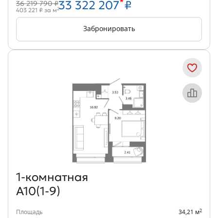
*
33 322 207
₽
36 219 790 ₽
2
403 221 ₽ за м
Забронировать
Объект месяца
1‑комнатная
А10(1-9)
2
Площадь
34,21 м