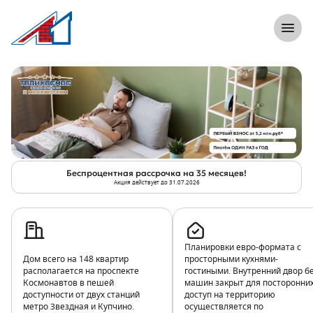
}
8 (812) 305-33-55
Откры
Акция «Беспроцентная рассрочка на 3
Беспроцентная рассрочка на 35 месяцев!
Акция действует до 31.07.2026
Планировки евро-формата с
Дом всего на 148 квартир
просторными кухнями-
располагается на проспекте
гостиными. Внутренний двор б
Космонавтов в пешей
машин закрыт для посторонних
доступности от двух станций
доступ на территорию
метро Звездная и Купчино.
осуществляется по