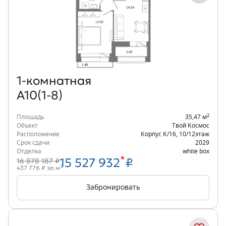
Объект месяца
1‑комнатная
А10(1-8)
2
Площадь
35,47 м
Объект
Твой Космос
Расположение
Корпус К/16
,
10/12
этаж
Срок сдачи
2029
Отделка
white box
*
15 527 932
₽
16 878 187 ₽
2
437 776 ₽ за м
Забронировать