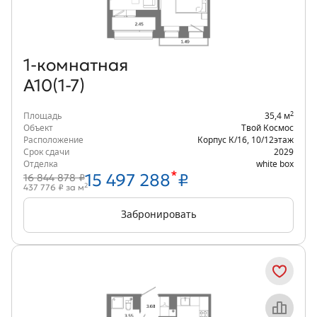
1‑комнатная
А10(1-7)
2
Площадь
35,4 м
Объект
Твой Космос
Расположение
Корпус К/16
,
10/12
этаж
Срок сдачи
2029
Отделка
white box
*
15 497 288
₽
16 844 878 ₽
2
437 776 ₽ за м
Забронировать