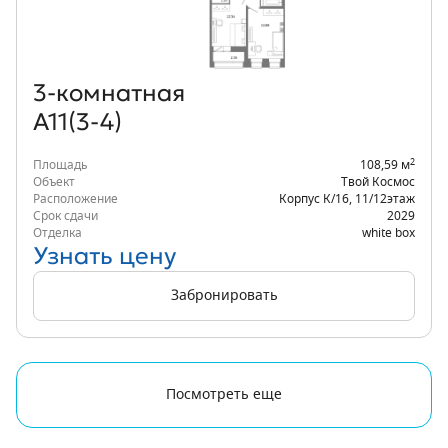
3‑комнатная
А11(3-4)
2
Площадь
108,59 м
Объект
Твой Космос
Расположение
Корпус К/16
,
11/12
этаж
Срок сдачи
2029
Отделка
white box
Узнать цену
Забронировать
Посмотреть еще