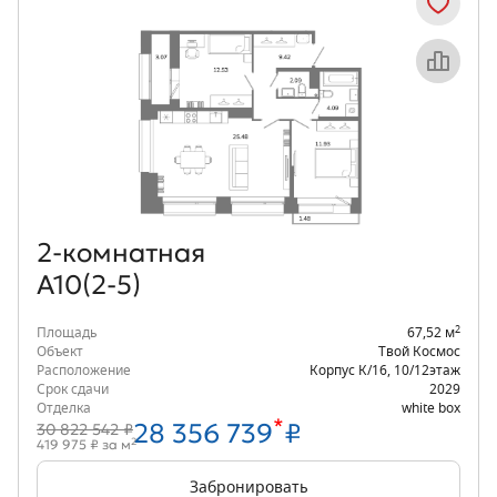
Объект месяца
2‑комнатная
А10(2-5)
2
Площадь
67,52 м
Объект
Твой Космос
Расположение
Корпус К/16
,
10/12
этаж
Срок сдачи
2029
Отделка
white box
*
28 356 739
₽
30 822 542 ₽
2
419 975 ₽ за м
Забронировать