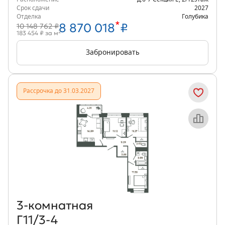
Срок сдачи
2027
Отделка
Голубика
*
8 870 018
₽
10 148 762 ₽
2
183 454 ₽ за м
Забронировать
Рассрочка до 31.03.2027
Объект месяца
3‑комнатная
Г11/3-4