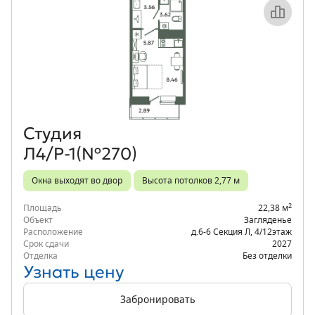
Объект месяца
Студия
Л4/Р-1(№270)
Окна выходят во двор
Высота потолков 2,77 м
2
Площадь
22,38 м
Объект
Загляденье
Расположение
д.6-6 Секция Л
,
4/12
этаж
Срок сдачи
2027
Отделка
Без отделки
Узнать цену
Забронировать