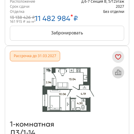
Расположение
д.6-7 Секция В
,
5/12
этаж
Срок сдачи
2027
Отделка
Без отделки
*
11 482 984
₽
13 138 426 ₽
2
161 915 ₽ за м
Забронировать
Рассрочка до 31.03.2027
Объект месяца
1‑комнатная
Д3/1-14