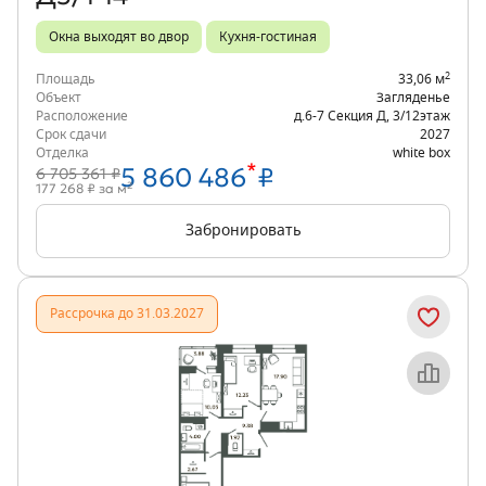
Окна выходят во двор
Кухня-гостиная
2
Площадь
33,06 м
Объект
Загляденье
Расположение
д.6-7 Секция Д
,
3/12
этаж
Срок сдачи
2027
Отделка
white box
*
5 860 486
₽
6 705 361 ₽
2
177 268 ₽ за м
Забронировать
Рассрочка до 31.03.2027
Объект месяца