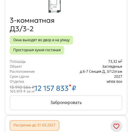
3‑комнатная
Д3/3-2
Окна выходят во двор и на улицу
Просторная кухня-гостиная
2
Площадь
73,32 м
Объект
Загляденье
Расположение
д.6-7 Секция Д
,
3/12
этаж
Срок сдачи
2027
Отделка
white box
*
12 157 833
₽
13 910 564 ₽
2
165 819 ₽ за м
Забронировать
Рассрочка до 31.03.2027