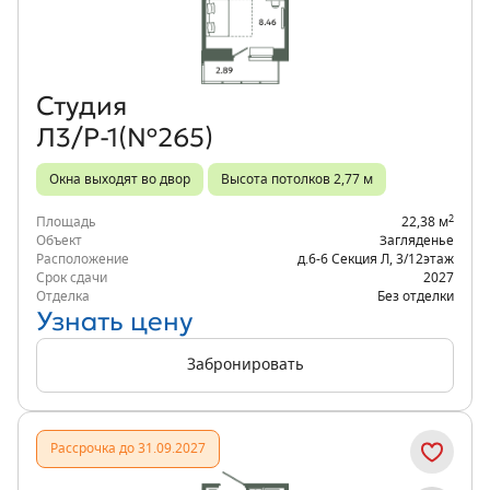
Студия
Л3/Р-1(№265)
Окна выходят во двор
Высота потолков 2,77 м
2
Площадь
22,38 м
Объект
Загляденье
Расположение
д.6-6 Секция Л
,
3/12
этаж
Срок сдачи
2027
Отделка
Без отделки
Узнать цену
Забронировать
Рассрочка до 31.09.2027