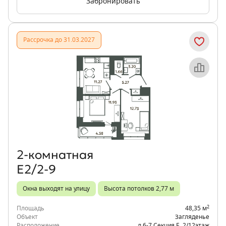
Забронировать
Рассрочка до 31.03.2027
Объект месяца
2‑комнатная
Е2/2-9
Окна выходят на улицу
Высота потолков 2,77 м
2
Площадь
48,35 м
Объект
Загляденье
Расположение
д.6-7 Секция Е
,
2/12
этаж