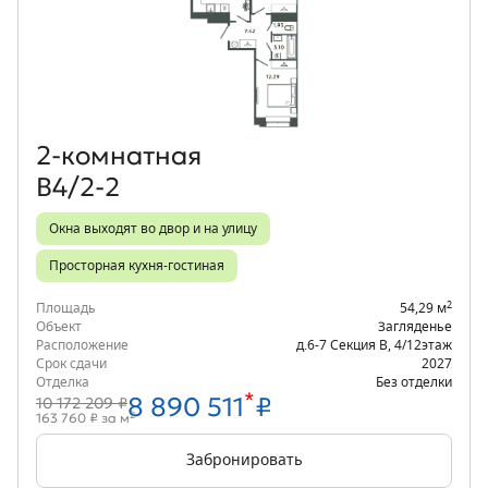
Объект месяца
2‑комнатная
В4/2-2
Окна выходят во двор и на улицу
Просторная кухня-гостиная
2
Площадь
54,29 м
Объект
Загляденье
Расположение
д.6-7 Секция В
,
4/12
этаж
Срок сдачи
2027
Отделка
Без отделки
*
8 890 511
₽
10 172 209 ₽
2
163 760 ₽ за м
Забронировать