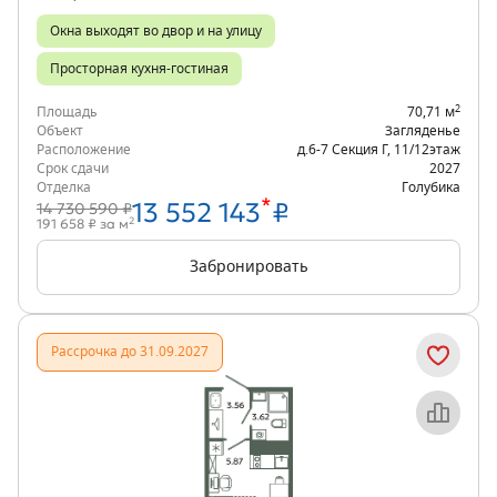
Окна выходят во двор и на улицу
Просторная кухня-гостиная
2
Площадь
70,71 м
Объект
Загляденье
Расположение
д.6-7 Секция Г
,
11/12
этаж
Срок сдачи
2027
Отделка
Голубика
*
13 552 143
₽
14 730 590 ₽
2
191 658 ₽ за м
Забронировать
Рассрочка до 31.09.2027
Объект месяца