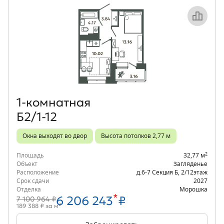
Объект месяца
1‑комнатная
Б2/1-12
Окна выходят во двор
Высота потолков 2,77 м
2
Площадь
32,77 м
Объект
Загляденье
Расположение
д.6-7 Секция Б
,
2/12
этаж
Срок сдачи
2027
Отделка
Морошка
*
6 206 243
₽
7 100 964 ₽
2
189 388 ₽ за м