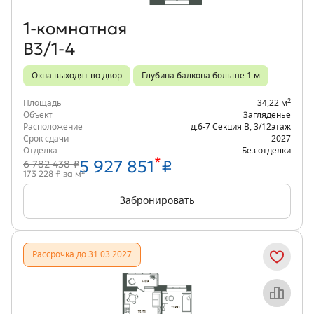
1‑комнатная
В3/1-4
Окна выходят во двор
Глубина балкона больше 1 м
2
Площадь
34,22 м
Объект
Загляденье
Расположение
д.6-7 Секция В
,
3/12
этаж
Срок сдачи
2027
Отделка
Без отделки
*
5 927 851
₽
6 782 438 ₽
2
173 228 ₽ за м
Забронировать
Рассрочка до 31.03.2027