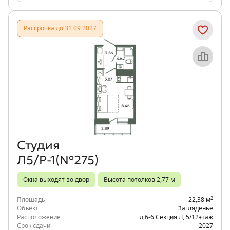
Рассрочка до 31.09.2027
Объект месяца
Студия
Л5/Р-1(№275)
Окна выходят во двор
Высота потолков 2,77 м
2
Площадь
22,38 м
Объект
Загляденье
Расположение
д.6-6 Секция Л
,
5/12
этаж
Срок сдачи
2027