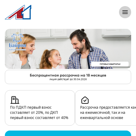
}
8 (812) 305-33-55
Откры
Акция «Беспроцентная рассрочка на 1
Беспроцентная рассрочка на 18 месяцев
Акция действует до 30.04.2026
По ПДКП первый взнос
Рассрочка предоставляется ка
составляет от 20%, по ДКП
на ежемесячной, так и на
первый взнос составляет от 40%
ежеквартальной основе