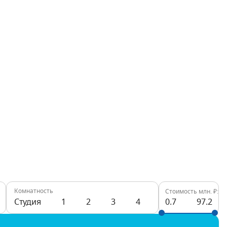
Комнатность
Стоимость млн. ₽:
Студия
1
2
3
4
0.7
97.2