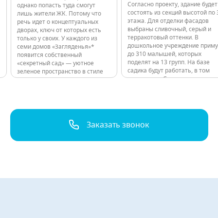
Согласно проекту, здание будет
однако попасть туда смогут
состоять из секций высотой по 
лишь жители ЖК. Потому что
этажа. Для отделки фасадов
речь идет о концептуальных
выбраны сливочный, серый и
дворах, ключ от которых есть
терракотовый оттенки. В
только у своих. У каждого из
дошкольное учреждение приму
семи домов «Загляденья»*
до 310 малышей, которых
появится собственный
поделят на 13 групп. На базе
«секретный сад» — уютное
садика будут работать, в том
зеленое пространство в стиле
числе, ясли. Садик оснастят по
эко с индивидуальным
современным стандартам.
спортивным наполнением. Все
Предусмотрены просторный
нужное для здорового образа
музыкальный и физкультурный
жизни будет в шаговой
доступности, буквально за
порогом подъезда.…
Заказать звонок