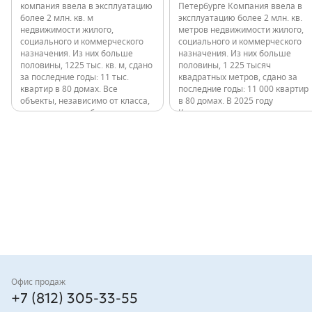
компания ввела в эксплуатацию
Петербурге Компания ввела в
более 2 млн. кв. м
эксплуатацию более 2 млн. кв.
недвижимости жилого,
метров недвижимости жилого,
социального и коммерческого
социального и коммерческого
назначения. Из них больше
назначения. Из них больше
половины, 1225 тыс. кв. м, сдано
половины, 1 225 тысяч
за последние годы: 11 тыс.
квадратных метров, сдано за
квартир в 80 домах. Все
последние годы: 11 000 квартир
объекты, независимо от класса,
в 80 домах. В 2025 году
расположены в обжитых
Компания ввела в эксплуатацию
локациях с развитой
ТРК «Парк Молл». «Парк Молл»
инфраструктурой и удобной
— это современный торговый
транспортной доступностью. В
комплекс, сочетающий…
2025 году компания…
Контакты
Офис продаж
+7 (812) 305-33-55