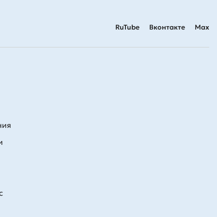
RuTube
Вконтакте
Max
ния
и
с