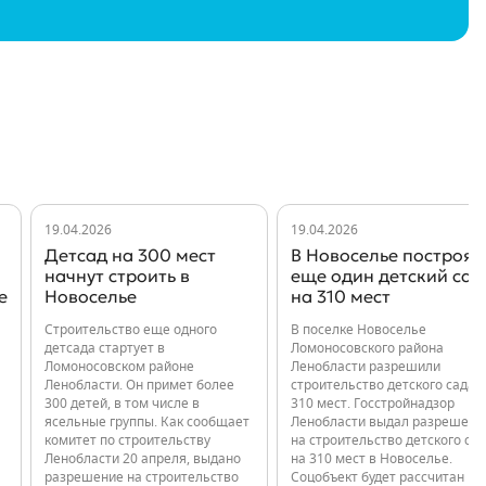
19.04.2026
19.04.2026
Детсад на 300 мест
В Новоселье построят
начнут строить в
еще один детский сад
е
Новоселье
на 310 мест
Строительство еще одного
В поселке Новоселье
детсада стартует в
Ломоносовского района
Ломоносовском районе
Ленобласти разрешили
Ленобласти. Он примет более
строительство детского сада 
300 детей, в том числе в
310 мест. Госстройнадзор
ясельные группы. Как сообщает
Ленобласти выдал разрешени
комитет по строительству
на строительство детского са
Ленобласти 20 апреля, выдано
на 310 мест в Новоселье.
разрешение на строительство
Соцобъект будет рассчитан на