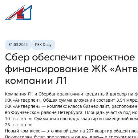
Л1 Строительная компания №1
Новость
31.03.2025
РБК Daily
Сбер обеспечит проектное
финансирование ЖК «Антв
компании Л1
Компания Л1 и Сбербанк заключили кредитный договор на 
ЖК «Антверпен». Общая сумма вложений составит 3,54 млрд
ЖК «Антверпен» — комплекс класса бизнес-лайт, расположе
во Фрунзенском районе Петербурга. Площадь участка под но
10 тыс. кв. м. Суммарная площадь квартир и помещений ко
26 тыс. кв. м.
Новый комплекс — это жилой дом на 207 квартир общей площа
Покупателям будут предложены одно-, двух— и трехкомнатн