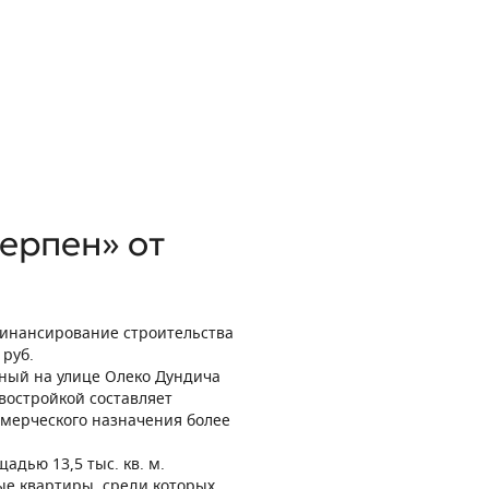
ерпен» от
финансирование строительства
 руб.
нный на улице Олеко Дундича
востройкой составляет
ммерческого назначения более
дью 13,5 тыс. кв. м.
ые квартиры, среди которых