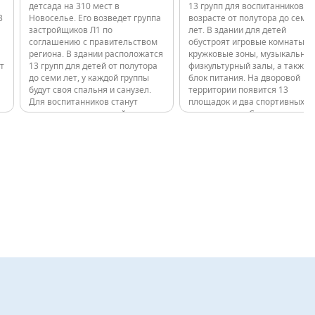
детсада на 310 мест в
13 групп для воспитанников в
3
Новоселье. Его возведет группа
возрасте от полутора до семи
застройщиков Л1 по
лет. В здании для детей
соглашению с правительством
обустроят игровые комнаты и
региона. В здании расположатся
кружковые зоны, музыкальный
т
13 групп для детей от полутора
физкультурный залы, а также
до семи лет, у каждой группы
блок питания. На дворовой
будут своя спальня и санузел.
территории появится 13
Для воспитанников станут
площадок и два спортивных
доступны музыкальный и
пространства. Строительство
физкультурный залы, кружковые
детского сада займется в
помещения и пищеблок с
рамках соглашения с
…
отдельным входом для загрузки
правительством региона ГК
продуктов.…
«Л1». Девелопер…