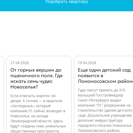
Подобрать квартиру
27.04.2026
19.04.2026
От горных вершин до
Еще один детский сад
пшеничного поля. Где
появится в
искать семь чудес
Ломоносовском район
Новоселья?
Туда смогут принять до 310
малышей Госстройнадзор
Если отвечать коротко: во
Санкт-Петербурга выдал
дворе. А точнее — в квартале
компании "Л1" разрешение на
«Загляденье», который
строительство здания детского
компания Л1 сейчас возводит в
сада. Дошкольное учреждение
Новоселье, на западе
дополнит инфраструктуру
Ленинградской области. Здесь
городского поселка Новоселье
будут созданы семь уникальных
Ломоносовского района.
общественных пространств,