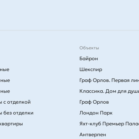
Объекты
Байрон
тные
Шекспир
тные
Граф Орлов. Первая ли
тные
Классика. Дом для душ
 с отделкой
Граф Орлов
 без отделки
Лондон Парк
 квартиры
Яхт-клуб Премьер Пала
Антверпен