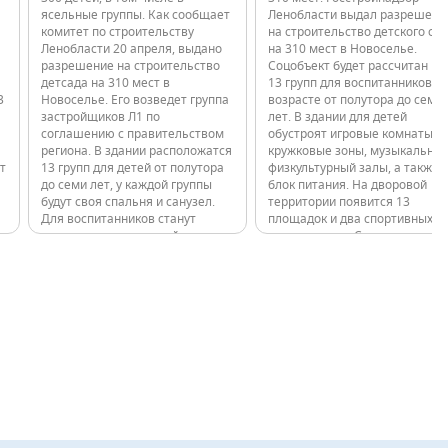
ясельные группы. Как сообщает
Ленобласти выдал разрешени
комитет по строительству
на строительство детского са
Ленобласти 20 апреля, выдано
на 310 мест в Новоселье.
разрешение на строительство
Соцобъект будет рассчитан на
детсада на 310 мест в
13 групп для воспитанников в
3
Новоселье. Его возведет группа
возрасте от полутора до семи
застройщиков Л1 по
лет. В здании для детей
соглашению с правительством
обустроят игровые комнаты и
региона. В здании расположатся
кружковые зоны, музыкальный
т
13 групп для детей от полутора
физкультурный залы, а также
до семи лет, у каждой группы
блок питания. На дворовой
будут своя спальня и санузел.
территории появится 13
Для воспитанников станут
площадок и два спортивных
доступны музыкальный и
пространства. Строительство
физкультурный залы, кружковые
детского сада займется в
помещения и пищеблок с
рамках соглашения с
…
отдельным входом для загрузки
правительством региона ГК
продуктов.…
«Л1». Девелопер…