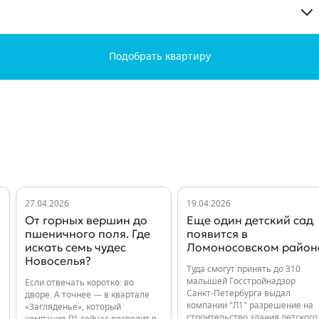
Подобрать квартиру
27.04.2026
19.04.2026
От горных вершин до
Еще один детский сад
пшеничного поля. Где
появится в
искать семь чудес
Ломоносовском район
Новоселья?
Туда смогут принять до 310
малышей Госстройнадзор
Если отвечать коротко: во
Санкт-Петербурга выдал
дворе. А точнее — в квартале
компании "Л1" разрешение на
«Загляденье», который
строительство здания детского