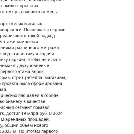
 доступности, а новый квартал
 в жилых проектах
то теперь появляются места
парт-отелях и жилых
коворкинги. Появляются первые
реализовать такой подход
 5 этажи комплекса
ениями различного метража
 под стилистику и задачи
изу паркинг, чтобы не искать
занимают двухуровневые
первого этажа вдоль
ормы стрит-ретейла: магазины,
го проекта была сформирована
ная.
ерческих площадей в городе
ко бизнесу в качестве
фисный сегмент показал
s, достиг 19 млрд руб. В 2024
. м арендных площадей,
ну, общий объем нового
 2023-м. По итогам первого