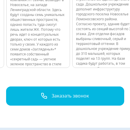
компания Л1 сейчас возводит в
сада. Дошкольное учреждение
Новоселье, на западе
дополнит инфраструктуру
Ленинградской области. Здесь
городского поселка Новоселье
будут созданы семь уникальных
Ломоносовского района.
общественных пространств,
Согласно проекту, здание будет
однако попасть туда смогут
состоять из секций высотой по 
лишь жители ЖК. Потому что
этажа. Для отделки фасадов
речь идет о концептуальных
выбраны сливочный, серый и
дворах, ключ от которых есть
терракотовый оттенки. В
только у своих. У каждого из
дошкольное учреждение приму
семи домов «Загляденья»*
до 310 малышей, которых
появится собственный
поделят на 13 групп. На базе
«секретный сад» — уютное
садика будут работать, в том
зеленое пространство в стиле
числе, ясли. Садик оснастят по
эко с индивидуальным
современным стандартам.
спортивным наполнением. Все
Предусмотрены просторный
нужное для здорового образа
музыкальный и физкультурный
жизни будет в шаговой
доступности, буквально за
порогом подъезда.…
Заказать звонок