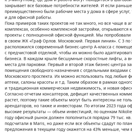
к 5-минутному, где дом и работа могут находиться в шаговой
закрывает все базовые потребности жителей. И если раньше
преимущественно были рабочие места у дома в сфере услуг, 
и для офисной работы.
Пока примеров таких проектов не так много, но все чаще в а
комплексах, особенно комплексной застройки, открываются 
проекты с полноценной офисной функцией. Мы попробовали 
в своем ЖК «Граф Орлов. Московский. Первая линия». С 3 по
расположился современный бизнес-центр А-класса с помещ
с предчистовой отделкой, чтобы их можно было адаптировать
бизнеса. В каждом крыле бесшумные скоростные лифты, а вн
места для парковки. Первый и второй этаж бизнес-центра 
помещения свободного назначения с отдельными входами с 
Московского проспекта. Их можно использовать под любые ф
аптеки, салоны красоты и т.д. Таким образом в рамках одно
и традиционная коммерческая недвижимость, и новая офис
Согласно отчетам консалтеров, дефицит качественных комм
растет, поэтому такие объекты могут быть интересны не толь
арендаторов, но также и инвесторам. По итогам 2023 года о
высокие результаты — объем инвестиций, по оценкам Nikolier
году офисный рынок должен пополниться порядка 79 тыс. кв
подсчитали в Maris, но даже если все объекты сдадут по пла
предложения в текущем году окажется на 43% меньше, чем в