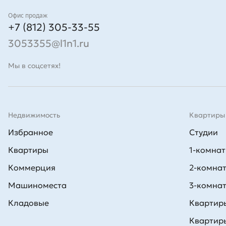
Контакты
Офис продаж
+7 (812) 305-33-55
3053355@l1n1.ru
Мы в соцсетях!
Недвижимость
Квартиры
Избранное
Студии
Квартиры
1-комна
Коммерция
2-комна
Машиноместа
3-комна
Кладовые
Квартиры
Квартиры