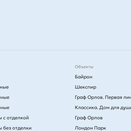
Объекты
Байрон
тные
Шекспир
тные
Граф Орлов. Первая ли
тные
Классика. Дом для душ
 с отделкой
Граф Орлов
 без отделки
Лондон Парк