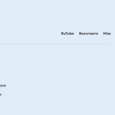
RuTube
Вконтакте
Max
ния
и