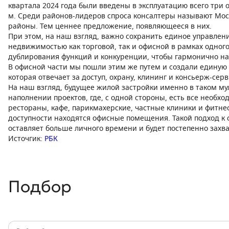
квартала 2024 года были введены в эксплуатацию всего три о
м. Среди районов-лидеров спроса консалтеры называют Мос
районы. Тем ценнее предложение, появляющееся в них.
При этом, на наш взгляд, важно сохранить единое управле
недвижимостью как торговой, так и офисной в рамках одного
дублирования функций и конкуренции, чтобы гармонично на
В офисной части мы пошли этим же путем и создали едину
которая отвечает за доступ, охрану, клининг и консьерж-серв
На наш взгляд, будущее жилой застройки именно в таком м
наполнении проектов, где, с одной стороны, есть все необ
рестораны, кафе, парикмахерские, частные клиники и фитнес-
доступности находятся офисные помещения. Такой подход 
оставляет больше личного времени и будет постепенно захв
Источгик:
РБК
Подбор