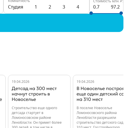
Комнатность
Стоимость млн. ₽:
Студия
1
2
3
4
0.7
97.2
19.04.2026
19.04.2026
Детсад на 300 мест
В Новоселье построят
начнут строить в
еще один детский сад
е
Новоселье
на 310 мест
Строительство еще одного
В поселке Новоселье
детсада стартует в
Ломоносовского района
Ломоносовском районе
Ленобласти разрешили
Ленобласти. Он примет более
строительство детского сада 
300 детей, в том числе в
310 мест. Госстройнадзор