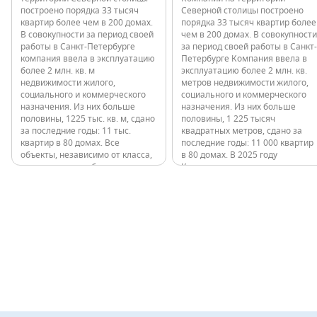
построено порядка 33 тысяч
Северной столицы построено
квартир более чем в 200 домах.
порядка 33 тысяч квартир более
В совокупности за период своей
чем в 200 домах. В совокупности
работы в Санкт-Петербурге
за период своей работы в Санкт-
компания ввела в эксплуатацию
Петербурге Компания ввела в
более 2 млн. кв. м
эксплуатацию более 2 млн. кв.
недвижимости жилого,
метров недвижимости жилого,
социального и коммерческого
социального и коммерческого
назначения. Из них больше
назначения. Из них больше
половины, 1225 тыс. кв. м, сдано
половины, 1 225 тысяч
за последние годы: 11 тыс.
квадратных метров, сдано за
квартир в 80 домах. Все
последние годы: 11 000 квартир
объекты, независимо от класса,
в 80 домах. В 2025 году
расположены в обжитых
Компания ввела в эксплуатацию
локациях с развитой
ТРК «Парк Молл». «Парк Молл»
инфраструктурой и удобной
— это современный торговый
транспортной доступностью. В
комплекс, сочетающий…
2025 году компания…