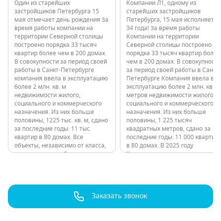
Один из старейших
Компании Л1, одному из
застройщиков Петербурга 15
старейших застройщиков
мая отмечает день рождения За
Петербурга, 15 мая исполняется
время работы компании на
34 года! За время работы
территории Северной столицы
Компании на территории
построено порядка 33 тысяч
Северной столицы построено
квартир более чем в 200 домах.
порядка 33 тысяч квартир более
В совокупности за период своей
чем в 200 домах. В совокупности
работы в Санкт-Петербурге
за период своей работы в Санкт-
компания ввела в эксплуатацию
Петербурге Компания ввела в
более 2 млн. кв. м
эксплуатацию более 2 млн. кв.
недвижимости жилого,
метров недвижимости жилого,
социального и коммерческого
социального и коммерческого
назначения. Из них больше
назначения. Из них больше
половины, 1225 тыс. кв. м, сдано
половины, 1 225 тысяч
за последние годы: 11 тыс.
квадратных метров, сдано за
квартир в 80 домах. Все
последние годы: 11 000 квартир
объекты, независимо от класса,
в 80 домах. В 2025 году
расположены в обжитых
Компания ввела в эксплуатацию
локациях с развитой
ТРК «Парк Молл». «Парк Молл»
инфраструктурой и удобной
— это современный торговый
транспортной доступностью. В
комплекс, сочетающий…
2025 году компания…
Заказать звонок