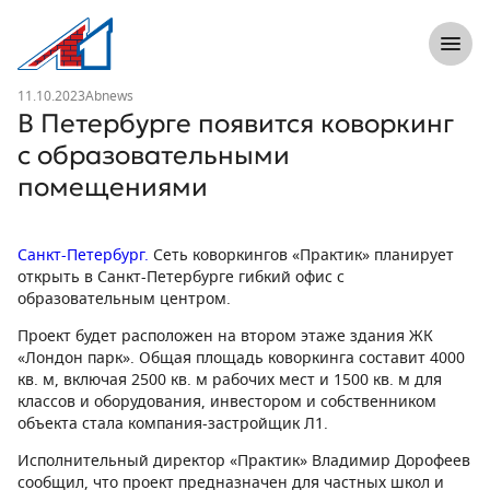
8 (812) 305-33-55
Откры
Л1 Строительная компания №1
Новость
11.10.2023
Abnews
В Петербурге появится коворкинг
с образовательными
помещениями
Санкт-Петербург.
Сеть коворкингов «Практик» планирует
открыть в Санкт-Петербурге гибкий офис с
образовательным центром.
Проект будет расположен на втором этаже здания ЖК
«Лондон парк». Общая площадь коворкинга составит 4000
кв. м, включая 2500 кв. м рабочих мест и 1500 кв. м для
классов и оборудования, инвестором и собственником
объекта стала компания-застройщик Л1.
Исполнительный директор «Практик» Владимир Дорофеев
сообщил, что проект предназначен для частных школ и