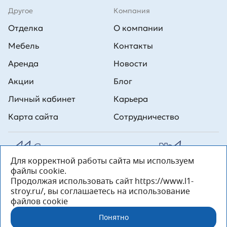
Другое
Компания
Отделка
О компании
Мебель
Контакты
Аренда
Новости
Акции
Блог
Личный кабинет
Карьера
Карта сайта
Сотрудничество
Для корректной работы сайта мы используем
Все права на публикуемые на сайте материалы принадлежат
файлы cookie.
ООО Л1 Строительная комания №1. Любая информация,
представленная на данном сайте, носит исключительно
Продолжая использовать сайт https://www.l1-
информационный характер и ни при каких условиях не является
stroy.ru/, вы соглашаетесь на использование
публичной офертой, определяемой положениями статьи 437 ГК РФ.
файлов cookie
«ООО «Л1 Строительная Компания №1» 196233, Санкт-Петербург, ул.
Орджоникидзе, д. 52, литер А, пом. 92-Н, офис 4 ИНН 7810269443,
Понятно
ОГРН 1027804853559»