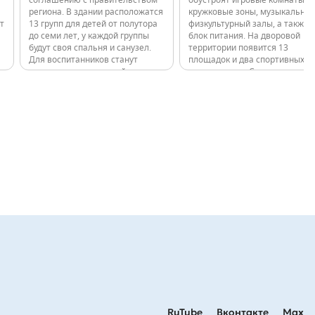
соглашению с правительством
обустроят игровые комнаты и
региона. В здании расположатся
кружковые зоны, музыкальный
т
13 групп для детей от полутора
физкультурный залы, а также
до семи лет, у каждой группы
блок питания. На дворовой
будут своя спальня и санузел.
территории появится 13
Для воспитанников станут
площадок и два спортивных
доступны музыкальный и
пространства. Строительство
физкультурный залы, кружковые
детского сада займется в
помещения и пищеблок с
рамках соглашения с
…
отдельным входом для загрузки
правительством региона ГК
продуктов.…
«Л1». Девелопер…
RuTube
Вконтакте
Max