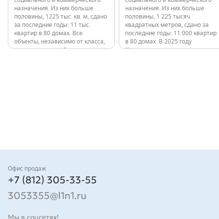
социального и коммерческого
социального и коммерческого
назначения. Из них больше
назначения. Из них больше
половины, 1225 тыс. кв. м, сдано
половины, 1 225 тысяч
за последние годы: 11 тыс.
квадратных метров, сдано за
квартир в 80 домах. Все
последние годы: 11 000 квартир
объекты, независимо от класса,
в 80 домах. В 2025 году
расположены в обжитых
Компания ввела в эксплуатацию
локациях с развитой
ТРК «Парк Молл». «Парк Молл»
инфраструктурой и удобной
— это современный торговый
транспортной доступностью. В
комплекс, сочетающий…
2025 году компания…
Контакты
Офис продаж
+7 (812) 305-33-55
3053355@l1n1.ru
Мы в соцсетях!