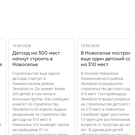
19.04.2026
19.04.2026
Детсад на 300 мест
В Новоселье построят
начнут строить в
еще один детский сад
е
Новоселье
на 310 мест
Строительство еще одного
В поселке Новоселье
детсада стартует в
Ломоносовского района
Ломоносовском районе
Ленобласти разрешили
Ленобласти. Он примет более
строительство детского сада 
300 детей, в том числе в
310 мест. Госстройнадзор
ясельные группы. Как сообщает
Ленобласти выдал разрешени
комитет по строительству
на строительство детского са
Ленобласти 20 апреля, выдано
на 310 мест в Новоселье.
разрешение на строительство
Соцобъект будет рассчитан на
детсада на 310 мест в
13 групп для воспитанников в
3
Новоселье. Его возведет группа
возрасте от полутора до семи
застройщиков Л1 по
лет. В здании для детей