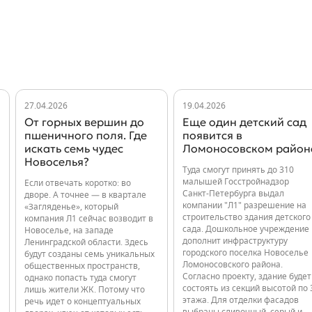
27.04.2026
19.04.2026
От горных вершин до
Еще один детский сад
пшеничного поля. Где
появится в
искать семь чудес
Ломоносовском район
Новоселья?
Туда смогут принять до 310
малышей Госстройнадзор
Если отвечать коротко: во
Санкт-Петербурга выдал
дворе. А точнее — в квартале
компании "Л1" разрешение на
«Загляденье», который
строительство здания детского
компания Л1 сейчас возводит в
сада. Дошкольное учреждение
Новоселье, на западе
дополнит инфраструктуру
Ленинградской области. Здесь
городского поселка Новоселье
будут созданы семь уникальных
Ломоносовского района.
общественных пространств,
Согласно проекту, здание будет
однако попасть туда смогут
состоять из секций высотой по 
лишь жители ЖК. Потому что
этажа. Для отделки фасадов
речь идет о концептуальных