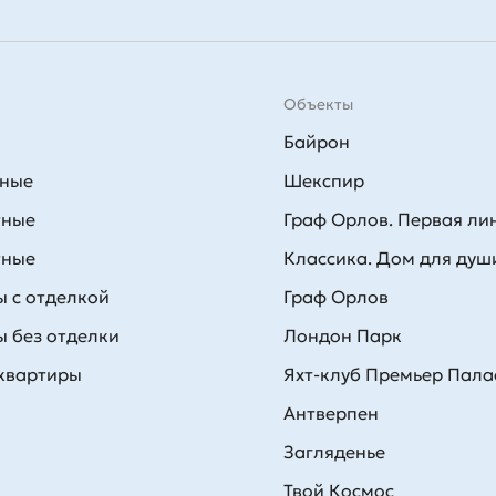
Объекты
Байрон
тные
Шекспир
тные
Граф Орлов. Первая ли
тные
Классика. Дом для душ
 с отделкой
Граф Орлов
 без отделки
Лондон Парк
 квартиры
Яхт-клуб Премьер Пала
Антверпен
Загляденье
Твой Космос