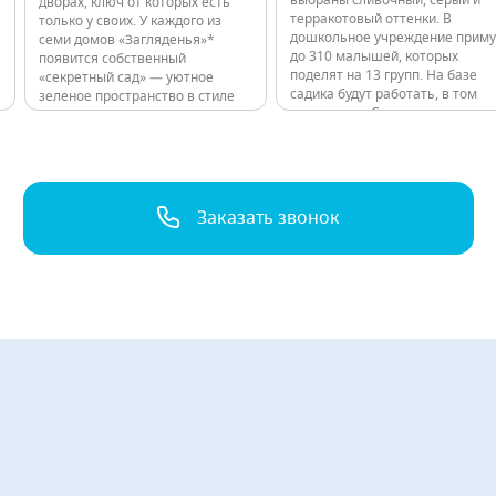
выбраны сливочный, серый и
дворах, ключ от которых есть
терракотовый оттенки. В
только у своих. У каждого из
дошкольное учреждение приму
семи домов «Загляденья»*
до 310 малышей, которых
появится собственный
поделят на 13 групп. На базе
«секретный сад» — уютное
садика будут работать, в том
зеленое пространство в стиле
числе, ясли. Садик оснастят по
эко с индивидуальным
современным стандартам.
спортивным наполнением. Все
Предусмотрены просторный
нужное для здорового образа
музыкальный и физкультурный
жизни будет в шаговой
доступности, буквально за
порогом подъезда.…
Заказать звонок