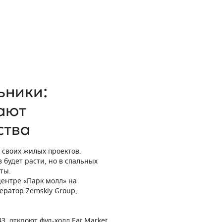
ьники:
ают
ства
 своих жилых проектов.
 будет расти, но в спальных
ты.
центре «Парк молл» на
ератор Zemskiy Group,
3, откроют фуд-холл Eat Market