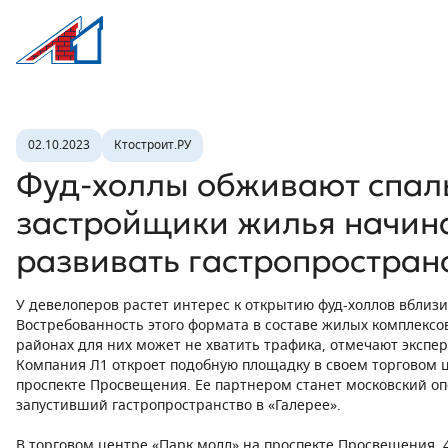
Л1 Строительная компания №1
Новость
02.10.2023
Ктостроит.РУ
Фуд-холлы обживают спал
застройщики жилья начин
развивать гастропростран
У девелоперов растет интерес к открытию фуд-холлов вблизи
Востребованность этого формата в составе жилых комплексов
районах для них может не хватить трафика, отмечают экспер
Компания Л1 откроет подобную площадку в своем торговом 
проспекте Просвещения. Ее партнером станет московский оп
запустивший гастропространство в «Галерее».
В торговом центре «Парк молл» на проспекте Просвещения, 4