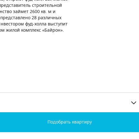
 представитель строительной
ство займет 2600 кв. м и
т представлено 28 различных
Инвестором фуд-холла выступит
ом жилой комплекс «Байрон».
Подобрать квартиру