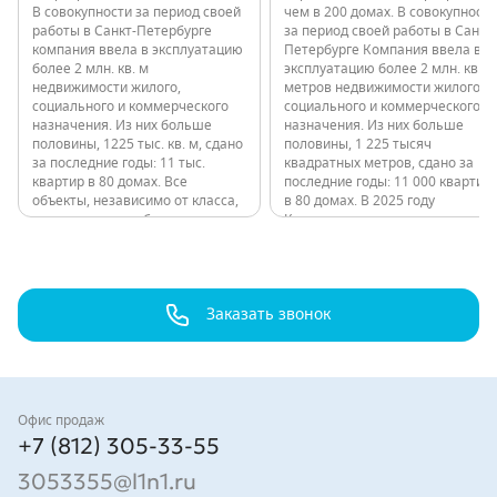
В совокупности за период своей
чем в 200 домах. В совокупности
работы в Санкт-Петербурге
за период своей работы в Санкт-
компания ввела в эксплуатацию
Петербурге Компания ввела в
более 2 млн. кв. м
эксплуатацию более 2 млн. кв.
недвижимости жилого,
метров недвижимости жилого,
социального и коммерческого
социального и коммерческого
назначения. Из них больше
назначения. Из них больше
половины, 1225 тыс. кв. м, сдано
половины, 1 225 тысяч
за последние годы: 11 тыс.
квадратных метров, сдано за
квартир в 80 домах. Все
последние годы: 11 000 квартир
объекты, независимо от класса,
в 80 домах. В 2025 году
расположены в обжитых
Компания ввела в эксплуатацию
локациях с развитой
ТРК «Парк Молл». «Парк Молл»
инфраструктурой и удобной
— это современный торговый
транспортной доступностью. В
комплекс, сочетающий…
2025 году компания…
Заказать звонок
Контакты
Офис продаж
+7 (812) 305-33-55
3053355@l1n1.ru