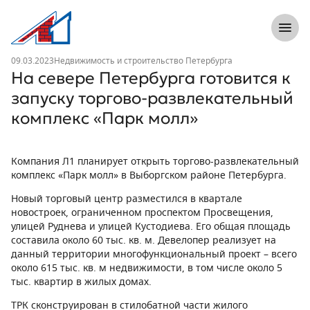
8 (812) 305-33-55
Откры
Л1 Строительная компания №1
Новость
09.03.2023
Недвижимость и строительство Петербурга
На севере Петербурга готовится к
запуску торгово-развлекательный
комплекс «Парк молл»
Компания Л1 планирует открыть торгово-развлекательный
комплекс «Парк молл» в Выборгском районе Петербурга.
Новый торговый центр разместился в квартале
новостроек, ограниченном проспектом Просвещения,
улицей Руднева и улицей Кустодиева. Его общая площадь
составила около 60 тыс. кв. м. Девелопер реализует на
данный территории многофункциональный проект – всего
около 615 тыс. кв. м недвижимости, в том числе около 5
тыс. квартир в жилых домах.
ТРК сконструирован в стилобатной части жилого