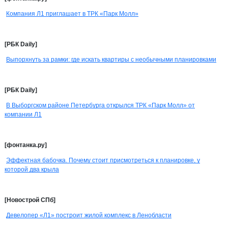
Компания Л1 приглашает в ТРК «Парк Молл»
[РБК Daily]
Выпорхнуть за рамки: где иcкать квартиры с необычными планировками
[РБК Daily]
В Выборгском районе Петербурга открылся ТРК «Парк Молл» от
компании Л1
[фонтанка.ру]
Эффектная бабочка. Почему стоит присмотреться к планировке, у
которой два крыла
[Новострой СПб]
Девелопер «Л1» построит жилой комплекс в Ленобласти