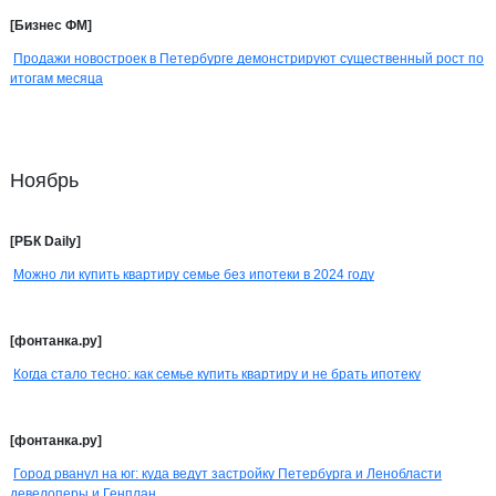
[Бизнес ФМ]
Продажи новостроек в Петербурге демонстрируют существенный рост по
итогам месяца
Ноябрь
[РБК Daily]
Можно ли купить квартиру семье без ипотеки в 2024 году
[фонтанка.ру]
Когда стало тесно: как семье купить квартиру и не брать ипотеку
[фонтанка.ру]
Город рванул на юг: куда ведут застройку Петербурга и Ленобласти
девелоперы и Генплан