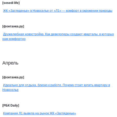
[sosedi life]
ЖК «Загляденье» в Новоселье от «Л1» — комфорт в окружении природы
[фонтанка.ру]
Дружелюбная новостройка. Как девелоперы создают кварталы, в которых
нам комфортно
Апрель
[фонтанка.ру]
Идеально для отдыха, близко к работе. Почему стоит купить квартиру в
Новоселье
[РБК Daily]
Компания Л1 вывела на рынок ЖК «Загляденье»