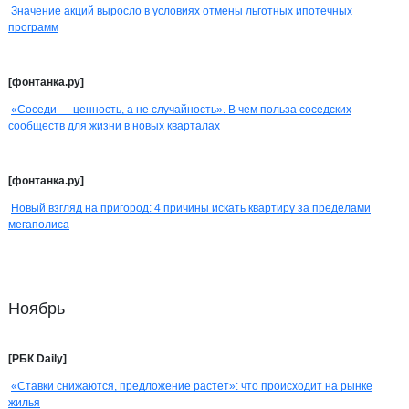
Значение акций выросло в условиях отмены льготных ипотечных
программ
[фонтанка.ру]
«Соседи — ценность, а не случайность». В чем польза соседских
сообществ для жизни в новых кварталах
[фонтанка.ру]
Новый взгляд на пригород: 4 причины искать квартиру за пределами
мегаполиса
Ноябрь
[РБК Daily]
«Ставки снижаются, предложение растет»: что происходит на рынке
жилья