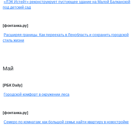
«ЛЭК Истейт» реконструирует пустующее здание на Малой Балканской
под детский сад
[фонтанка.ру]
Расширяя границы. Как переехать в Ленобласть и сохранить городской
стиль жизни
Май
[РБК Daily]
Городской комфорт в окружении леса
[фонтанка.ру]
Семеро по комнатам: как большой семье найти квартиру в новостройке