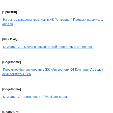
[SpbGuru]
На рынок выведены квартиры в ЖК "Антверпен" Продажи начались 1
апреля
[РБК Daily]
Компания Л1 вывела на рынок новый проект ЖК «Антверпен»
[Gogethome]
Проектное финансирование ЖК «Антверпен» ОТ Компании Л1 будет
осуществлять Сбер
[Gogethome]
Компания Л1 приглашает в ТРК «Парк Молл»
[RealtySPb]