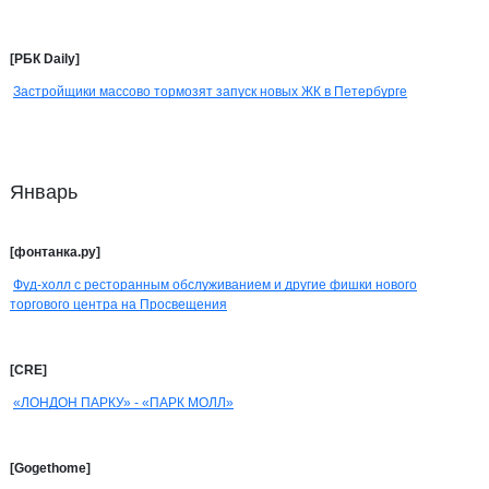
[РБК Daily]
Застройщики массово тормозят запуск новых ЖК в Петербурге
Январь
[фонтанка.ру]
Фуд-холл с ресторанным обслуживанием и другие фишки нового
торгового центра на Просвещения
[CRE]
«ЛОНДОН ПАРКУ» - «ПАРК МОЛЛ»
[Gogethome]