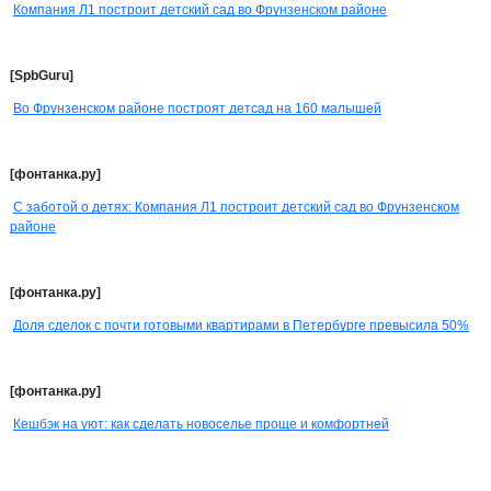
Компания Л1 построит детский сад во Фрунзенском районе
[SpbGuru]
Во Фрунзенском районе построят детсад на 160 малышей
[фонтанка.ру]
С заботой о детях: Компания Л1 построит детский сад во Фрунзенском
районе
[фонтанка.ру]
Доля сделок с почти готовыми квартирами в Петербурге превысила 50%
[фонтанка.ру]
Кешбэк на уют: как сделать новоселье проще и комфортней