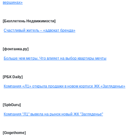
вершинах»
[Бюллетень Недвижимости]
Счастливый житель – «адвокат бренда»
[фонтанка.ру]
Больше чем метры. Что влияет на выбор квартиры мечты
[РБК Daily]
Компания «Л1» открыла продажи в новом корпусе ЖК «Загляденье»
[SpbGuru]
Компания "Л1" вывела на рынок новый ЖК "Загляденье"
[Gogethome]