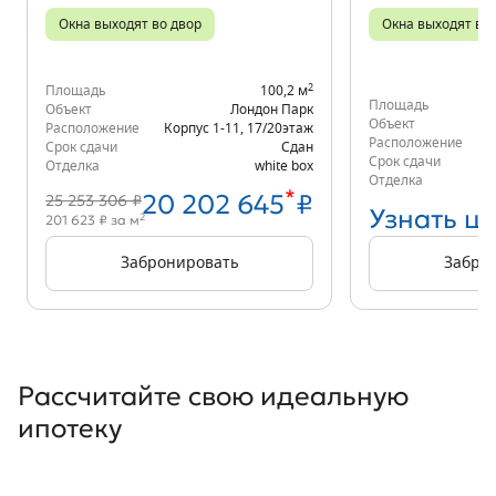
Окна выходят во двор
Окна выходят во 
2
Площадь
100,2 м
Площадь
Объект
Лондон Парк
Объект
Расположение
Корпус 1-11
,
17/20
этаж
Расположение
Срок сдачи
Сдан
Срок сдачи
Отделка
white box
Отделка
*
20 202 645
₽
25 253 306 ₽
Узнать ц
2
201 623 ₽ за м
Забронировать
Забро
Ипотечный виджет
Рассчитайте свою идеальную
ипотеку