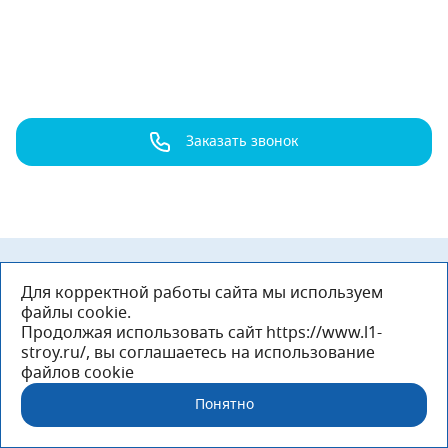
Заказать звонок
Контакты
Офис продаж
Для корректной работы сайта мы используем
+7 (812) 305-33-55
файлы cookie.
3053355@l1n1.ru
Продолжая использовать сайт https://www.l1-
stroy.ru/, вы соглашаетесь на использование
файлов cookie
Следите за нами в соцсетях!
Понятно
RuTube
Max
Вконтакте