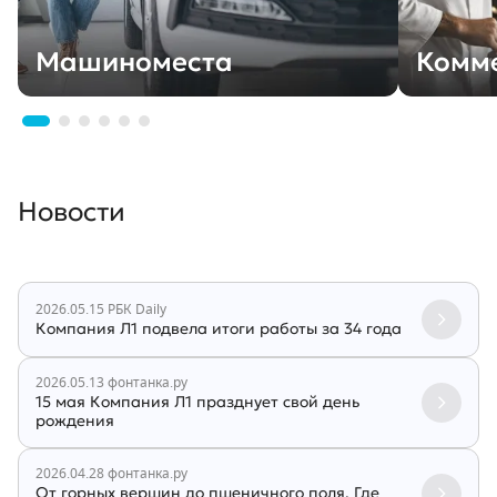
Машиноместа
Комм
Новости
2026.05.15
РБК Daily
Компания Л1 подвела итоги работы за 34 года
2026.05.13
фонтанка.ру
15 мая Компания Л1 празднует свой день
рождения
2026.04.28
фонтанка.ру
От горных вершин до пшеничного поля. Где