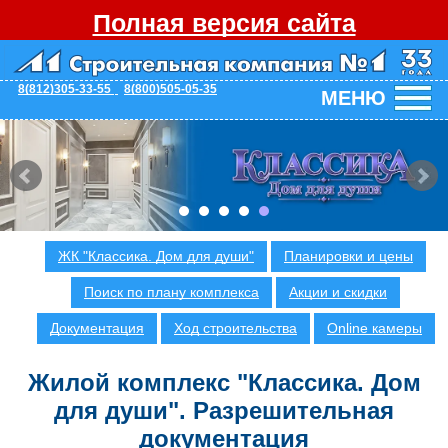
Полная версия сайта
8(812)305-33-55
8(800)505-05-35
МЕНЮ
ЖК "Классика. Дом для души"
Планировки и цены
Поиск по плану комплекса
Акции и скидки
Документация
Ход строительства
Online камеры
Жилой комплекс "Классика. Дом
для души". Разрешительная
документация