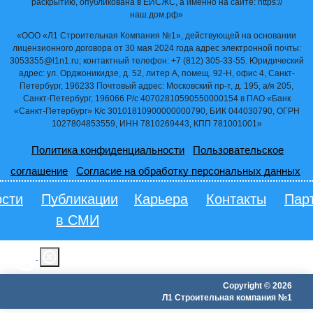
раскрытию, опубликована в ЕИСЖС, а именно на сайте: https://
наш.дом.рф»
«ООО «Л1 Строительная Компания №1», действующей на основании
лицензионного договора от 30 мая 2024 года адрес электронной почты:
3053355@l1n1.ru; контактный телефон: +7 (812) 305-33-55. Юридический
адрес: ул. Орджоникидзе, д. 52, литер А, помещ. 92-Н, офис 4, Санкт-
Петербург, 196233 Почтовый адрес: Московский пр-т, д. 195, а/я 205,
Санкт-Петербург, 196066 Р/с 40702810590550000154 в ПАО «Банк
«Санкт-Петербург» К/c 30101810900000000790, БИК 044030790, ОГРН
1027804853559, ИНН 7810269443, КПП 781001001»
Политика конфиденциальности
Пользовательское
соглашение
Согласие на обработку персональных данных
сти
Публикации
Карьера
Контакты
Пар
в СМИ
Copyright © 2026
Л1 Строительная компания №1