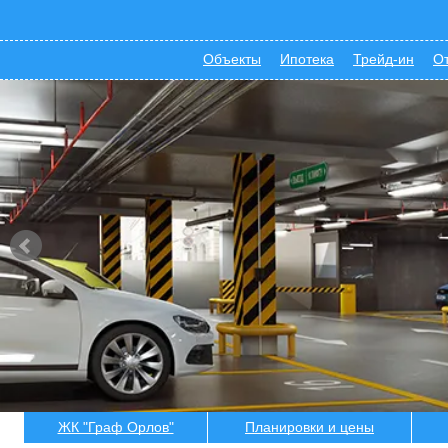
Объекты
Ипотека
Трейд-ин
О
ЖК "Граф Орлов"
Планировки и цены