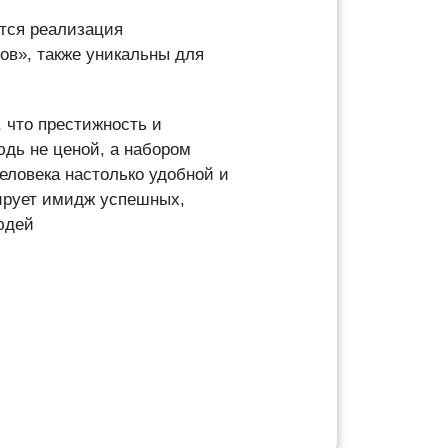
тся реализация
в», также уникальны для
, что престижность и
юдь не ценой, а набором
еловека настолько удобной и
ирует имидж успешных,
юдей