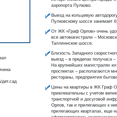
аэропорта Пулково.
Выезд на кольцевую автодорогу
Пулковскому шоссе занимает б
От ЖК «Граф Орлов» очень удо
все автомагистрали – Московск
Таллиннское шоссе.
Близость Западного скоростног
зал
выезд – в пределах получаса –
На крупнейших магистралях юг
иника
проспектах – располагаются мн
рестораны, предприятия бытов
/дет.сад
Цены на квартиры в ЖК Граф О
привлекательны с учетом велик
транспортной и досуговой инф
Орлов, так и прилегающих к не
прилегающих кварталах, еще на