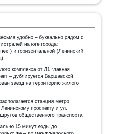
есьма удобно – буквально рядом с
истралей на юге города:
пект) и горизонтальной (Ленинский
а).
ого комплекса от Л1 главная
пект – дублируется Варшавской
зован заезд на территорию жилого
располагается станция метро
 Ленинскому проспекту и ул.
ршрутов общественного транспорта.
ально 15 минут езды до
столько же – до международного