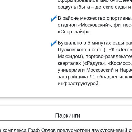
сформировались многочисленн
соцкультбыта – детские сады 
В районе множество спортивны
стадион «Московский», фитнес
«Спортлайф».
Буквально в 5 минутах езды ра
Пулковского шоссе (ТРК «Лето»
Максидом), торгово-развлекат
кварталах («Радуга», «Космос»
универмаги Московский и Нарв
застройщика Л1 обладает искл
инфраструктурой.
Паркинги
а комплекса Граф Орлов предусмотрен двухуровневый о