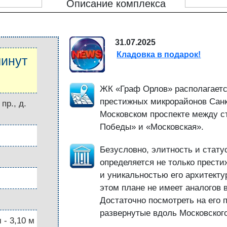
Описание комплекса
31.07.2025
Кладовка в подарок!
минут
ЖК «Граф Орлов» располагаетс
престижных микрорайонов Санк
пр., д.
Московском проспекте между с
Победы» и «Московская».
Безусловно, элитность и стату
определяется не только прест
и уникальностью его архитект
этом плане не имеет аналогов 
Достаточно посмотреть на его
развернутые вдоль Московского
 - 3,10 м