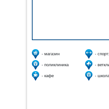
- магазин
- спорт
- поликлиника
- веткл
- кафе
- школа