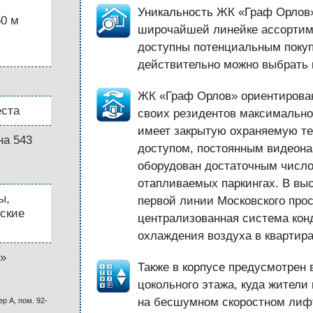
Уникальность ЖК «Граф Орлов»
50 м
широчайшей линейке ассортиме
доступны потенциальным покуп
действительно можно выбрать 
ЖК «Граф Орлов» ориентирован
ста
своих резидентов максимально
имеет закрытую охраняемую т
на 543
доступом, постоянным видеон
оборудован достаточным числ
отапливаемых паркингах. В вы
ы,
первой линии Московского про
ские
централизованная система кон
охлаждения воздуха в квартира
»
Также в корпусе предусмотрен 
цокольного этажа, куда жители
на бесшумном скоростном лиф
ер А, пом. 92-