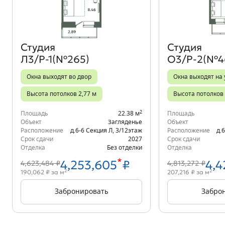
Студия
Студия
Л3/Р-1(№265)
О3/Р-2(№4
Окна выходят во двор
Окна выходят на 
Высота потолков 2,77 м
Высота потолков 
2
Площадь
22.38 м
Площадь
Объект
Загляденье
Объект
Расположение
д.6-6 Секция Л
,
3/12
этаж
Расположение
д.
Срок сдачи
2027
Срок сдачи
Отделка
Без отделки
Отделка
*
4,253,605
₽
4,4
4,623,484 ₽
4,813,272 ₽
2
2
190,062 ₽ за м
207,216 ₽ за м
Забронировать
Забро