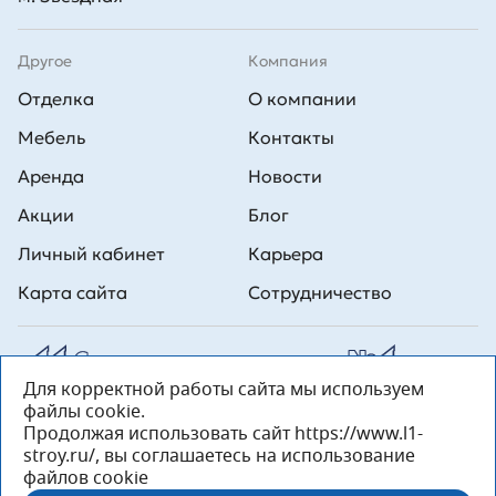
Другое
Компания
Отделка
О компании
Мебель
Контакты
Аренда
Новости
Акции
Блог
Личный кабинет
Карьера
Карта сайта
Сотрудничество
Для корректной работы сайта мы используем
Все права на публикуемые на сайте материалы принадлежат
файлы cookie.
ООО Л1 Строительная комания №1. Любая информация,
представленная на данном сайте, носит исключительно
Продолжая использовать сайт https://www.l1-
информационный характер и ни при каких условиях не является
stroy.ru/, вы соглашаетесь на использование
публичной офертой, определяемой положениями статьи 437 ГК РФ.
файлов cookie
«ООО «Л1 Строительная Компания №1» 196233, Санкт-Петербург, ул.