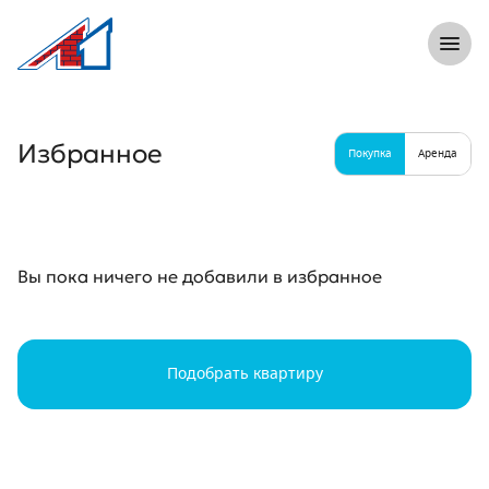
8 (812) 305-33-55
Откры
Л1 Строительная компания №1
Избранное
Покупка
Аренда
Вы пока ничего не добавили в избранное
Подобрать
квартиру