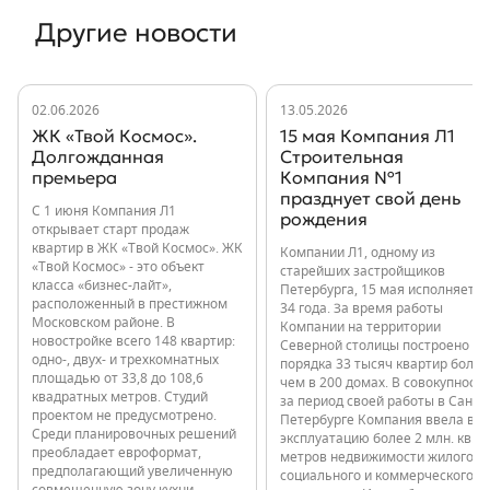
Другие новости
02.06.2026
13.05.2026
ЖК «Твой Космос».
15 мая Компания Л1
Долгожданная
Строительная
премьера
Компания №1
празднует свой день
С 1 июня Компания Л1
рождения
открывает старт продаж
квартир в ЖК «Твой Космос». ЖК
Компании Л1, одному из
«Твой Космос» - это объект
старейших застройщиков
класса «бизнес-лайт»,
Петербурга, 15 мая исполняется
расположенный в престижном
34 года. За время работы
Московском районе. В
Компании на территории
новостройке всего 148 квартир:
Северной столицы построено
одно-, двух- и трехкомнатных
порядка 33 тысяч квартир более
площадью от 33,8 до 108,6
чем в 200 домах. В совокупности
квадратных метров. Студий
за период своей работы в Санкт-
проектом не предусмотрено.
Петербурге Компания ввела в
Среди планировочных решений
эксплуатацию более 2 млн. кв.
преобладает евроформат,
метров недвижимости жилого,
предполагающий увеличенную
социального и коммерческого