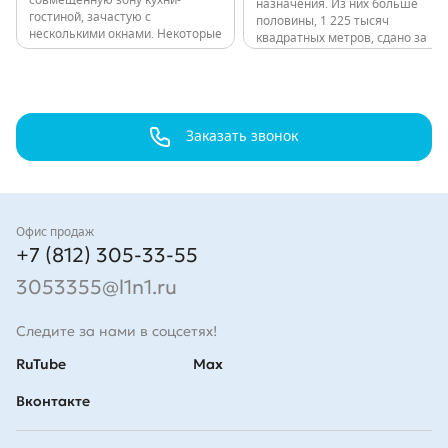
совмещенную зону кухни-
назначения. Из них больше
гостиной, зачастую с
половины, 1 225 тысяч
несколькими окнами. Некоторые
квадратных метров, сдано за
квартиры имеют мастер-
последние годы: 11 000 квартир
спальни. Высота потолков в
в 80 домах. Все объекты,
квартирах до 9 этажа
независимо от класса,
включительно - 2,7 м, выше – 3
расположены в обжитых
м. Проект 12-этажного здания
локациях с развитой
в…
Заказать звонок
инфраструктурой и удобной
транспортной…
Контакты
Офис продаж
+7 (812) 305-33-55
3053355@l1n1.ru
Следите за нами в соцсетях!
RuTube
Max
Вконтакте