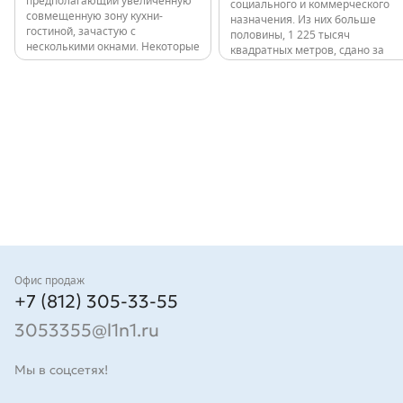
предполагающий увеличенную
социального и коммерческого
совмещенную зону кухни-
назначения. Из них больше
гостиной, зачастую с
половины, 1 225 тысяч
несколькими окнами. Некоторые
квадратных метров, сдано за
квартиры имеют мастер-
последние годы: 11 000 квартир
спальни. Высота потолков в
в 80 домах. Все объекты,
квартирах до 9 этажа
независимо от класса,
включительно - 2,7 м, выше – 3
расположены в обжитых
м. Проект 12-этажного здания
локациях с развитой
в…
инфраструктурой и удобной
транспортной…
Контакты
Офис продаж
+7 (812) 305-33-55
3053355@l1n1.ru
Мы в соцсетях!