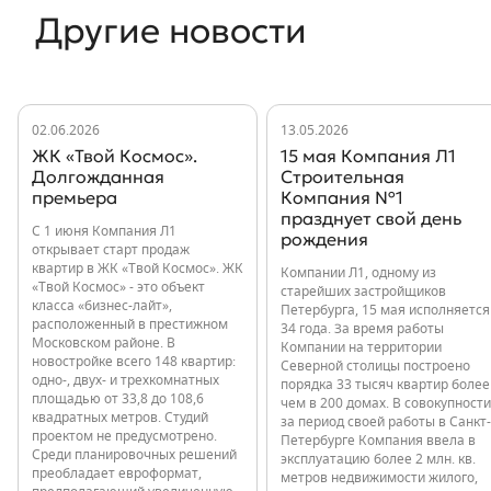
Другие новости
02.06.2026
13.05.2026
ЖК «Твой Космос».
15 мая Компания Л1
Долгожданная
Строительная
премьера
Компания №1
празднует свой день
С 1 июня Компания Л1
рождения
открывает старт продаж
квартир в ЖК «Твой Космос». ЖК
Компании Л1, одному из
«Твой Космос» - это объект
старейших застройщиков
класса «бизнес-лайт»,
Петербурга, 15 мая исполняется
расположенный в престижном
34 года. За время работы
Московском районе. В
Компании на территории
новостройке всего 148 квартир:
Северной столицы построено
одно-, двух- и трехкомнатных
порядка 33 тысяч квартир более
площадью от 33,8 до 108,6
чем в 200 домах. В совокупности
квадратных метров. Студий
за период своей работы в Санкт-
проектом не предусмотрено.
Петербурге Компания ввела в
Среди планировочных решений
эксплуатацию более 2 млн. кв.
преобладает евроформат,
метров недвижимости жилого,