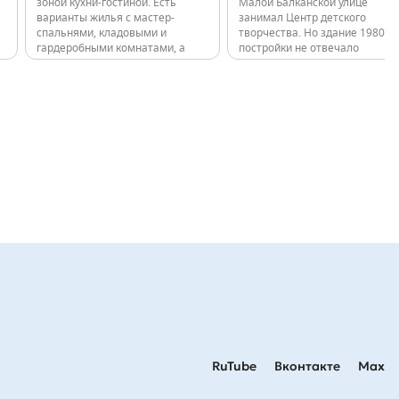
зоной кухни-гостиной. Есть
Малой Балканской улице
варианты жилья с мастер-
занимал Центр детского
спальнями, кладовыми и
творчества. Но здание 1980 г
гардеробными комнатами, а
постройки не отвечало
также ситихаусы: квартиры на
современным требованиям
первом этаже с увеличенной
эксплуатации и нуждалось в
высотой потолка и террасой на
капитальном ремонте. На его
прилегающем участке. На
месте и появится новый
старте продаж покупателям
двухэтажный детский сад. Его
будут предложены…
проект уже…
RuTube
Вконтакте
Max