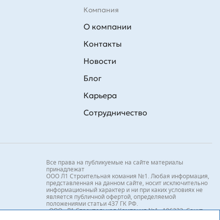
Компания
О компании
Контакты
Новости
Блог
Карьера
Сотрудничество
Все права на публикуемые на сайте материалы
принадлежат
ООО Л1 Строительная комания №1. Любая информация,
представленная на данном сайте, носит исключительно
информационный характер и ни при каких условиях не
является публичной офертой, определяемой
положениями статьи 437 ГК РФ.
«ООО «Л1 Строительная Компания №1» 196233, Санкт-
Петербург, ул. Орджоникидзе, д. 52, литер А, пом. 92-Н,