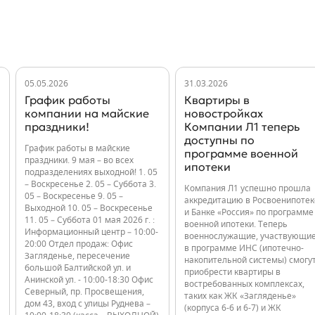
05.05.2026
31.03.2026
График работы
Квартиры в
компании на майские
новостройках
праздники!
Компании Л1 теперь
доступны по
График работы в майские
программе военной
праздники. 9 мая – во всех
ипотеки
подразделениях выходной! 1. 05
– Воскресенье 2. 05 – Суббота 3.
Компания Л1 успешно прошла
05 – Воскресенье 9. 05 –
аккредитацию в Росвоенипотек
Выходной 10. 05 – Воскресенье
и Банке «Россия» по программе
11. 05 – Суббота 01 мая 2026 г. :
военной ипотеки. Теперь
Информационный центр – 10:00-
военнослужащие, участвующи
20:00 Отдел продаж: Офис
в программе ИНС (ипотечно-
Загляденье, пересечение
накопительной системы) смогу
большой Балтийской ул. и
приобрести квартиры в
Анинской ул. - 10:00-18:30 Офис
востребованных комплексах,
Северный, пр. Просвещения,
таких как ЖК «Загляденье»
дом 43, вход с улицы Руднева –
(корпуса 6-6 и 6-7) и ЖК