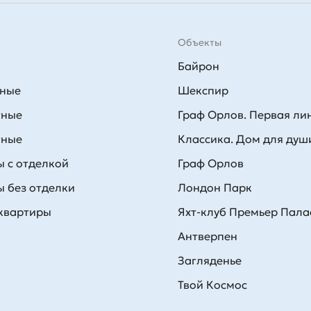
Объекты
Байрон
тные
Шекспир
тные
Граф Орлов. Первая ли
тные
Классика. Дом для душ
 с отделкой
Граф Орлов
 без отделки
Лондон Парк
 квартиры
Яхт-клуб Премьер Пала
Антверпен
Загляденье
Твой Космос