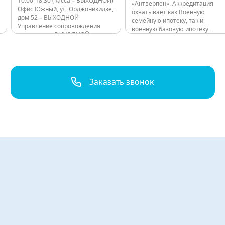
10:00-18:30 (касса – ВЫХОДНОЙ)
«Антверпен». Аккредитация
Офис Южный, ул. Орджоникидзе,
охватывает как Военную
дом 52 – ВЫХОДНОЙ
семейную ипотеку, так и
Управление сопровождения
военную базовую ипотеку.
договоров – ВЫХОДНОЙ
Поэтому воспользоваться
Консультационные пункты ЖК
программой могут все
Лондон Парк – 10:00 - 20:00 ЖК
военнослужащие, не зависимо
Граф Орлов -10:00…
от их семейного положения.
Можно выбрать наиболее
подходящий для себя вариант
Заказать звонок
из широкого ассортимента
квартир. ЖК «Загляденье» –…