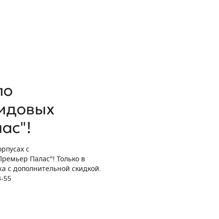
по
видовых
ас"!
рпусах с
емьер Палас"! Только в
жа с дополнительной скидкой.
3-55