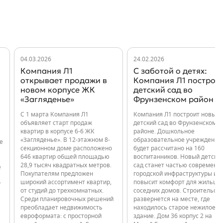
04.03.2026
24.02.2026
Компания Л1
С заботой о детях:
открывает продажи в
Компания Л1 построи
новом корпусе ЖК
детский сад во
«Загляденье»
Фрунзенском район
С 1 марта Компания Л1
Компания Л1 построит новый
объявляет старт продаж
детский сад во Фрунзенском
квартир в корпусе 6-6 ЖК
районе. Дошкольное
«Загляденье». В 12-этажном 8-
образовательное учреждение
е
секционном доме расположено
будет рассчитано на 160
646 квартир общей площадью
воспитанников. Новый детски
28,9 тысяч квадратных метров.
сад станет частью современн
е
Покупателям предложен
городской инфраструктуры и
широкий ассортимент квартир,
повысит комфорт для жильцо
т
от студий до трехкомнатных.
соседних домов. Строительст
Среди планировочных решений
развернется на месте, где
преобладает недвижимость
находилось старое нежилое
евроформата: с просторной
здание. Дом 36 корпус 2 на