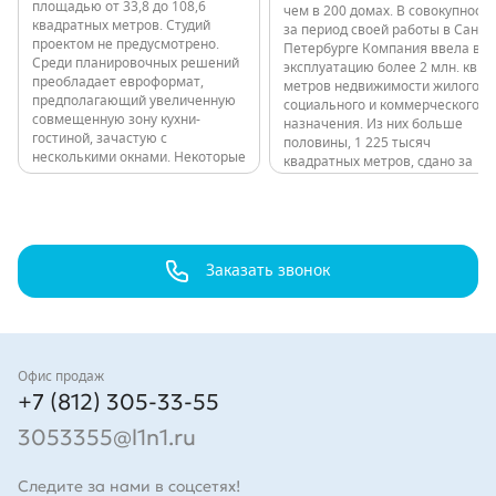
площадью от 33,8 до 108,6
чем в 200 домах. В совокупности
квадратных метров. Студий
за период своей работы в Санкт-
проектом не предусмотрено.
Петербурге Компания ввела в
Среди планировочных решений
эксплуатацию более 2 млн. кв.
преобладает евроформат,
метров недвижимости жилого,
предполагающий увеличенную
социального и коммерческого
совмещенную зону кухни-
назначения. Из них больше
гостиной, зачастую с
половины, 1 225 тысяч
несколькими окнами. Некоторые
квадратных метров, сдано за
квартиры имеют мастер-
последние годы: 11 000 квартир
спальни. Высота потолков в
в 80 домах. Все объекты,
квартирах до 9 этажа
независимо от класса,
включительно - 2,7 м, выше – 3
расположены в обжитых
м. Проект 12-этажного здания
локациях с развитой
в…
Заказать звонок
инфраструктурой и удобной
транспортной…
Контакты
Офис продаж
+7 (812) 305-33-55
3053355@l1n1.ru
Следите за нами в соцсетях!