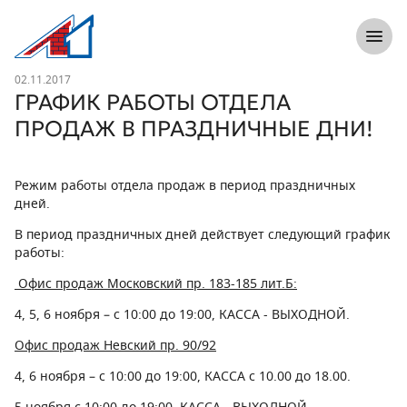
8 (812) 305-33-55
Откры
Л1 Строительная компания №1
Новость
02.11.2017
ГРАФИК РАБОТЫ ОТДЕЛА
ПРОДАЖ В ПРАЗДНИЧНЫЕ ДНИ!
Режим работы отдела продаж в период праздничных
дней.
В период праздничных дней действует следующий график
работы:
Офис продаж Московский пр. 183-185 лит.Б:
4, 5, 6 ноября
– с 10:00 до 19:00,
КАССА - ВЫХОДНОЙ.
Офис продаж Невский пр. 90/92
4, 6 ноября
– с 10:00 до 19:00,
КАССА с 10.00 до 18.00.