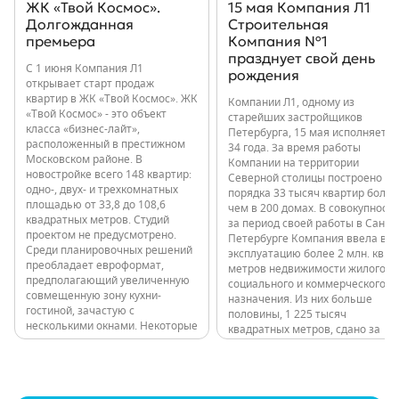
ЖК «Твой Космос».
15 мая Компания Л1
Долгожданная
Строительная
премьера
Компания №1
празднует свой день
С 1 июня Компания Л1
рождения
открывает старт продаж
квартир в ЖК «Твой Космос». ЖК
Компании Л1, одному из
«Твой Космос» - это объект
старейших застройщиков
класса «бизнес-лайт»,
Петербурга, 15 мая исполняется
расположенный в престижном
34 года. За время работы
Московском районе. В
Компании на территории
новостройке всего 148 квартир:
Северной столицы построено
одно-, двух- и трехкомнатных
порядка 33 тысяч квартир более
площадью от 33,8 до 108,6
чем в 200 домах. В совокупности
квадратных метров. Студий
за период своей работы в Санкт-
проектом не предусмотрено.
Петербурге Компания ввела в
Среди планировочных решений
эксплуатацию более 2 млн. кв.
преобладает евроформат,
метров недвижимости жилого,
предполагающий увеличенную
социального и коммерческого
совмещенную зону кухни-
назначения. Из них больше
гостиной, зачастую с
половины, 1 225 тысяч
несколькими окнами. Некоторые
квадратных метров, сдано за
квартиры имеют мастер-
последние годы: 11 000 квартир
спальни. Высота потолков в
в 80 домах. Все объекты,
квартирах до 9 этажа
независимо от класса,
включительно - 2,7 м, выше – 3
расположены в обжитых