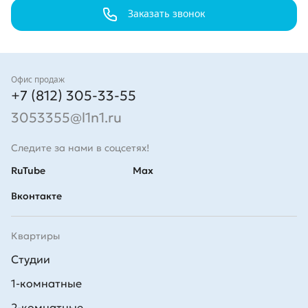
м. Проект 12-этажного здания
локациях с развитой
в…
Заказать звонок
инфраструктурой и удобной
транспортной…
Контакты
Офис продаж
+7 (812) 305-33-55
3053355@l1n1.ru
Следите за нами в соцсетях!
RuTube
Max
Вконтакте
Квартиры
Студии
1-комнатные
2-комнатные