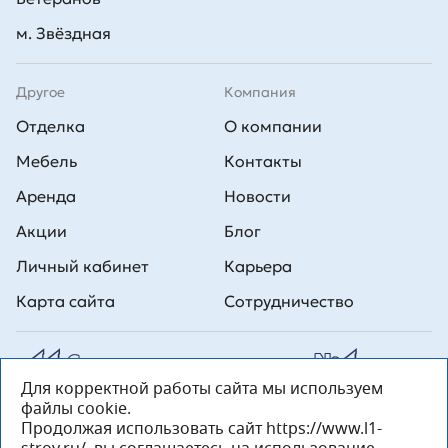
м. Звёздная
Другое
Компания
Отделка
О компании
Мебель
Контакты
Аренда
Новости
Акции
Блог
Личный кабинет
Карьера
Карта сайта
Сотрудничество
Для корректной работы сайта мы используем
Все права на публикуемые на сайте материалы принадлежат
файлы cookie.
ООО Л1 Строительная комания №1. Любая информация,
представленная на данном сайте, носит исключительно
Продолжая использовать сайт https://www.l1-
информационный характер и ни при каких условиях не является