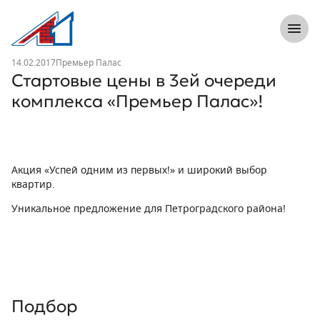
8 (812) 305-33-55
Откры
Л1 Строительная компания №1
Новость
14.02.2017
Премьер Палас
Стартовые цены в 3ей очереди
комплекса «Премьер Палас»!
Акция «Успей одним из первых!» и широкий выбор
квартир.
Уникальное предложение для Петроградского района!
Подбор