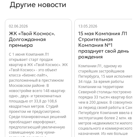
Другие новости
02.06.2026
13.05.2026
ЖК «Твой Космос».
15 мая Компания Л1
Долгожданная
Строительная
премьера
Компания №1
празднует свой день
С 1 июня Компания Л1
рождения
открывает старт продаж
квартир в ЖК «Твой Космос». ЖК
Компании Л1, одному из
«Твой Космос» - это объект
старейших застройщиков
класса «бизнес-лайт»,
Петербурга, 15 мая исполняется
расположенный в престижном
34 года. За время работы
Московском районе. В
Компании на территории
новостройке всего 148 квартир:
Северной столицы построено
одно-, двух- и трехкомнатных
порядка 33 тысяч квартир более
площадью от 33,8 до 108,6
чем в 200 домах. В совокупности
квадратных метров. Студий
за период своей работы в Санкт-
проектом не предусмотрено.
Петербурге Компания ввела в
Среди планировочных решений
эксплуатацию более 2 млн. кв.
преобладает евроформат,
метров недвижимости жилого,
предполагающий увеличенную
социального и коммерческого
совмещенную зону кухни-
назначения. Из них больше