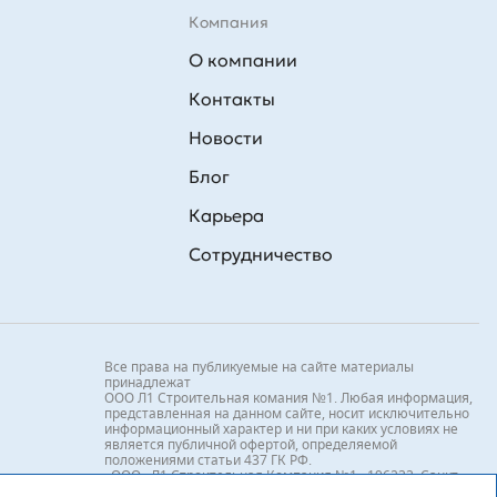
Компания
О компании
Контакты
Новости
Блог
Карьера
Сотрудничество
Все права на публикуемые на сайте материалы
принадлежат
ООО Л1 Строительная комания №1. Любая информация,
представленная на данном сайте, носит исключительно
информационный характер и ни при каких условиях не
является публичной офертой, определяемой
положениями статьи 437 ГК РФ.
«ООО «Л1 Строительная Компания №1» 196233, Санкт-
Петербург, ул. Орджоникидзе, д. 52, литер А, пом. 92-Н,