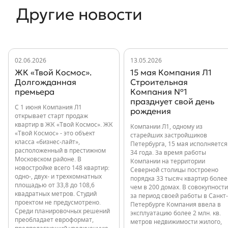
Другие новости
02.06.2026
13.05.2026
ЖК «Твой Космос».
15 мая Компания Л1
Долгожданная
Строительная
премьера
Компания №1
празднует свой день
С 1 июня Компания Л1
рождения
открывает старт продаж
квартир в ЖК «Твой Космос». ЖК
Компании Л1, одному из
«Твой Космос» - это объект
старейших застройщиков
класса «бизнес-лайт»,
Петербурга, 15 мая исполняется
расположенный в престижном
34 года. За время работы
Московском районе. В
Компании на территории
новостройке всего 148 квартир:
Северной столицы построено
одно-, двух- и трехкомнатных
порядка 33 тысяч квартир более
площадью от 33,8 до 108,6
чем в 200 домах. В совокупности
квадратных метров. Студий
за период своей работы в Санкт-
проектом не предусмотрено.
Петербурге Компания ввела в
Среди планировочных решений
эксплуатацию более 2 млн. кв.
преобладает евроформат,
метров недвижимости жилого,