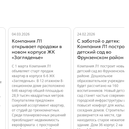
04.03.2026
24.02.2026
Компания Л1
С заботой о детях:
открывает продажи в
Компания Л1 построи
новом корпусе ЖК
детский сад во
«Загляденье»
Фрунзенском район
С 1 марта Компания Л1
Компания Л1 построит новый
объявляет старт продаж
детский сад во Фрунзенском
квартир в корпусе 6-6 ЖК
районе. Дошкольное
«Загляденье». В 12-этажном 8-
образовательное учреждение
е
секционном доме расположено
будет рассчитано на 160
646 квартир общей площадью
воспитанников. Новый детски
28,9 тысяч квадратных метров.
сад станет частью современн
е
Покупателям предложен
городской инфраструктуры и
широкий ассортимент квартир,
повысит комфорт для жильцо
т
от студий до трехкомнатных.
соседних домов. Строительст
Среди планировочных решений
развернется на месте, где
преобладает недвижимость
находилось старое нежилое
евроформата: с просторной
здание. Дом 36 корпус 2 на