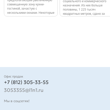
предполагающий увеличенную
социального и коммерческого
совмещенную зону кухни-
назначения. Из них больше
гостиной, зачастую с
половины, 1 225 тысяч
несколькими окнами. Некоторые
квадратных метров, сдано за
квартиры имеют мастер-
последние годы: 11 000 квартир
спальни. Высота потолков в
в 80 домах. Все объекты,
квартирах до 9 этажа
независимо от класса,
включительно - 2,7 м, выше – 3
расположены в обжитых
м. Проект 12-этажного здания
локациях с развитой
в…
инфраструктурой и удобной
транспортной…
Контакты
Офис продаж
+7 (812) 305-33-55
3053355@l1n1.ru
Мы в соцсетях!