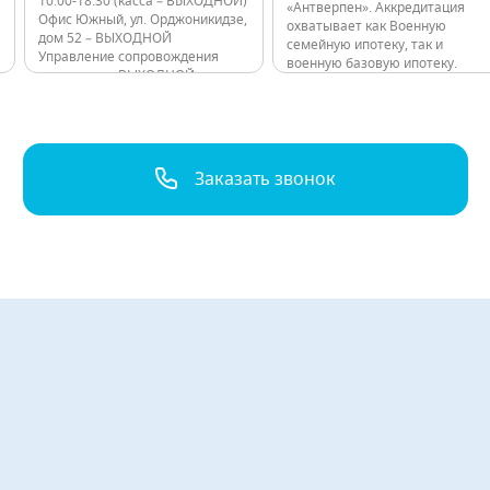
10:00-18:30 (касса – ВЫХОДНОЙ)
«Антверпен». Аккредитация
Офис Южный, ул. Орджоникидзе,
охватывает как Военную
дом 52 – ВЫХОДНОЙ
семейную ипотеку, так и
Управление сопровождения
военную базовую ипотеку.
договоров – ВЫХОДНОЙ
Поэтому воспользоваться
Консультационные пункты ЖК
программой могут все
Лондон Парк – 10:00 - 20:00 ЖК
военнослужащие, не зависимо
Граф Орлов -10:00…
от их семейного положения.
Можно выбрать наиболее
подходящий для себя вариант
Заказать звонок
из широкого ассортимента
квартир. ЖК «Загляденье» –…