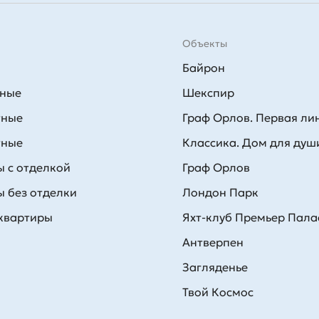
Объекты
Байрон
тные
Шекспир
тные
Граф Орлов. Первая ли
тные
Классика. Дом для душ
 с отделкой
Граф Орлов
 без отделки
Лондон Парк
 квартиры
Яхт-клуб Премьер Пала
Антверпен
Загляденье
Твой Космос