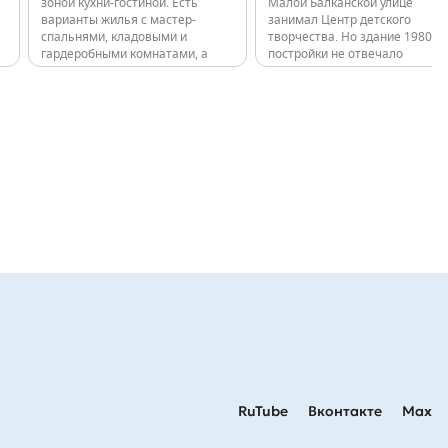
зоной кухни-гостиной. Есть
Малой Балканской улице
варианты жилья с мастер-
занимал Центр детского
спальнями, кладовыми и
творчества. Но здание 1980 г
гардеробными комнатами, а
постройки не отвечало
также ситихаусы: квартиры на
современным требованиям
первом этаже с увеличенной
эксплуатации и нуждалось в
высотой потолка и террасой на
капитальном ремонте. На его
прилегающем участке. На
месте и появится новый
старте продаж покупателям
двухэтажный детский сад. Его
будут предложены…
проект уже…
RuTube
Вконтакте
Max