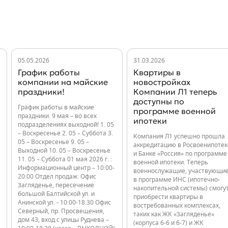
05.05.2026
31.03.2026
График работы
Квартиры в
компании на майские
новостройках
праздники!
Компании Л1 теперь
доступны по
График работы в майские
программе военной
праздники. 9 мая – во всех
ипотеки
подразделениях выходной! 1. 05
– Воскресенье 2. 05 – Суббота 3.
Компания Л1 успешно прошла
05 – Воскресенье 9. 05 –
аккредитацию в Росвоенипотек
Выходной 10. 05 – Воскресенье
и Банке «Россия» по программе
11. 05 – Суббота 01 мая 2026 г. :
военной ипотеки. Теперь
Информационный центр – 10:00-
военнослужащие, участвующи
20:00 Отдел продаж: Офис
в программе ИНС (ипотечно-
Загляденье, пересечение
накопительной системы) смогу
большой Балтийской ул. и
приобрести квартиры в
Анинской ул. - 10:00-18:30 Офис
востребованных комплексах,
Северный, пр. Просвещения,
таких как ЖК «Загляденье»
дом 43, вход с улицы Руднева –
(корпуса 6-6 и 6-7) и ЖК