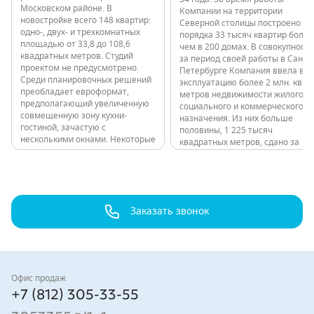
Московском районе. В
Компании на территории
новостройке всего 148 квартир:
Северной столицы построено
одно-, двух- и трехкомнатных
порядка 33 тысяч квартир более
площадью от 33,8 до 108,6
чем в 200 домах. В совокупности
квадратных метров. Студий
за период своей работы в Санкт-
проектом не предусмотрено.
Петербурге Компания ввела в
Среди планировочных решений
эксплуатацию более 2 млн. кв.
преобладает евроформат,
метров недвижимости жилого,
предполагающий увеличенную
социального и коммерческого
совмещенную зону кухни-
назначения. Из них больше
гостиной, зачастую с
половины, 1 225 тысяч
несколькими окнами. Некоторые
квадратных метров, сдано за
квартиры имеют мастер-
последние годы: 11 000 квартир
спальни. Высота потолков в
в 80 домах. Все объекты,
квартирах до 9 этажа
независимо от класса,
включительно - 2,7 м, выше – 3
расположены в обжитых
м. Проект 12-этажного здания
локациях с развитой
в…
Заказать звонок
инфраструктурой и удобной
транспортной…
Контакты
Офис продаж
+7 (812) 305-33-55