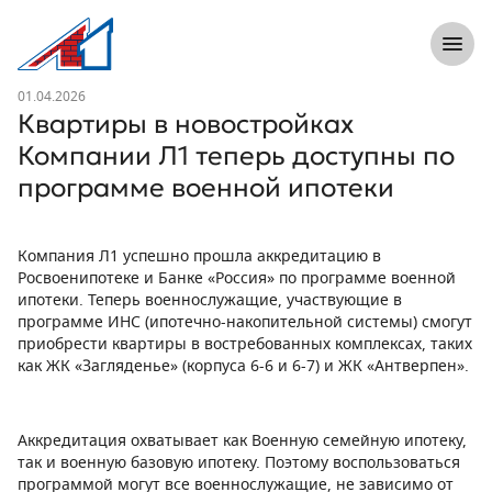
8 (812) 305-33-55
Откры
Л1 Строительная компания №1
Новость
01.04.2026
Квартиры в новостройках
Компании Л1 теперь доступны по
программе военной ипотеки
Компания Л1 успешно прошла аккредитацию в
Росвоенипотеке и Банке «Россия» по программе военной
ипотеки. Теперь военнослужащие, участвующие в
программе ИНС (ипотечно-накопительной системы) смогут
приобрести квартиры в востребованных комплексах, таких
как ЖК «Загляденье» (корпуса 6-6 и 6-7) и ЖК «Антверпен».
Аккредитация охватывает как Военную семейную ипотеку,
так и военную базовую ипотеку. Поэтому воспользоваться
программой могут все военнослужащие, не зависимо от