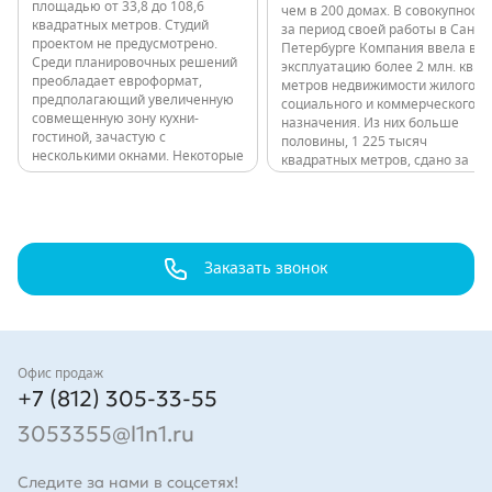
площадью от 33,8 до 108,6
чем в 200 домах. В совокупности
квадратных метров. Студий
за период своей работы в Санкт-
проектом не предусмотрено.
Петербурге Компания ввела в
Среди планировочных решений
эксплуатацию более 2 млн. кв.
преобладает евроформат,
метров недвижимости жилого,
предполагающий увеличенную
социального и коммерческого
совмещенную зону кухни-
назначения. Из них больше
гостиной, зачастую с
половины, 1 225 тысяч
несколькими окнами. Некоторые
квадратных метров, сдано за
квартиры имеют мастер-
последние годы: 11 000 квартир
спальни. Высота потолков в
в 80 домах. Все объекты,
квартирах до 9 этажа
независимо от класса,
включительно - 2,7 м, выше – 3
расположены в обжитых
м. Проект 12-этажного здания
локациях с развитой
в…
Заказать звонок
инфраструктурой и удобной
транспортной…
Контакты
Офис продаж
+7 (812) 305-33-55
3053355@l1n1.ru
Следите за нами в соцсетях!