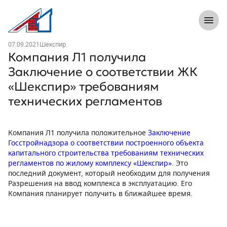
8 (812) 305-33-55
Откры
Л1 Строительная компания №1
Новость
07.09.2021
Шекспир
Компания Л1 получила
Заключение о соответствии ЖК
«Шекспир» требованиям
технических регламентов
Компания Л1 получила положительное
Заключение
Госстройнадзора о соответствии построенного объекта
капитального строительства требованиям технических
регламентов по жилому комплексу «Шекспир»
. Это
последний документ, который необходим для получения
Разрешения на ввод комплекса в эксплуатацию. Его
Компания планирует получить в ближайшее время.