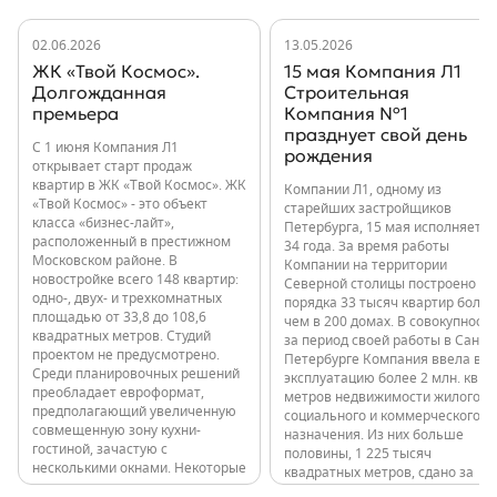
02.06.2026
13.05.2026
ЖК «Твой Космос».
15 мая Компания Л1
Долгожданная
Строительная
премьера
Компания №1
празднует свой день
С 1 июня Компания Л1
рождения
открывает старт продаж
квартир в ЖК «Твой Космос». ЖК
Компании Л1, одному из
«Твой Космос» - это объект
старейших застройщиков
класса «бизнес-лайт»,
Петербурга, 15 мая исполняется
расположенный в престижном
34 года. За время работы
Московском районе. В
Компании на территории
новостройке всего 148 квартир:
Северной столицы построено
одно-, двух- и трехкомнатных
порядка 33 тысяч квартир более
площадью от 33,8 до 108,6
чем в 200 домах. В совокупности
квадратных метров. Студий
за период своей работы в Санкт-
проектом не предусмотрено.
Петербурге Компания ввела в
Среди планировочных решений
эксплуатацию более 2 млн. кв.
преобладает евроформат,
метров недвижимости жилого,
предполагающий увеличенную
социального и коммерческого
совмещенную зону кухни-
назначения. Из них больше
гостиной, зачастую с
половины, 1 225 тысяч
несколькими окнами. Некоторые
квадратных метров, сдано за
квартиры имеют мастер-
последние годы: 11 000 квартир