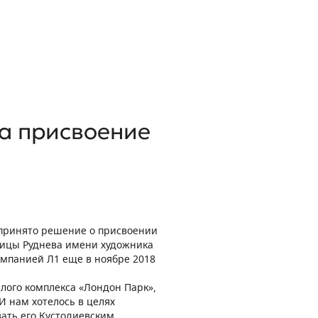
а присвоение
 принято решение о присвоении
лицы Руднева имени художника
мпанией Л1 еще в ноябре 2018
лого комплекса «Лондон Парк»,
И нам хотелось в целях
ать его Кустодиевским