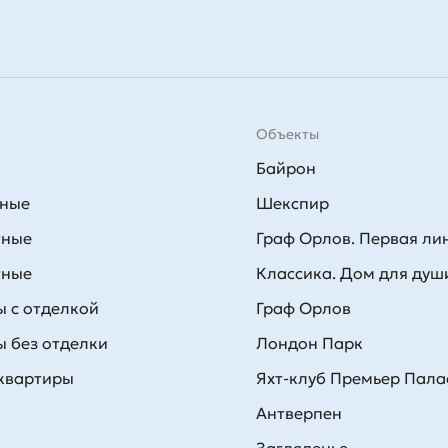
Объекты
Байрон
тные
Шекспир
тные
Граф Орлов. Первая ли
тные
Классика. Дом для душ
 с отделкой
Граф Орлов
 без отделки
Лондон Парк
 квартиры
Яхт-клуб Премьер Пала
Антверпен