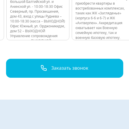
большой Балтийской ул. и
приобрести квартиры в
Анинской ул. - 10:00-18:30 Офис
востребованных комплексах,
Северный, пр. Просвещения,
таких как ЖК «Загляденье»
дом 43, вход с улицы Руднева –
(корпуса 6-6 и 6-7) и ЖК
10:00-18:30 (касса – ВЫХОДНОЙ)
«Антверпен». Аккредитация
Офис Южный, ул. Орджоникидзе,
охватывает как Военную
дом 52 – ВЫХОДНОЙ
семейную ипотеку, так и
Управление сопровождения
военную базовую ипотеку.
договоров – ВЫХОДНОЙ
Поэтому воспользоваться
Консультационные пункты ЖК
программой могут все
Лондон Парк – 10:00 - 20:00 ЖК
военнослужащие, не зависимо
Граф Орлов -10:00…
от их семейного положения.
Можно выбрать наиболее
подходящий для себя вариант
Заказать звонок
из широкого ассортимента
квартир. ЖК «Загляденье» –…