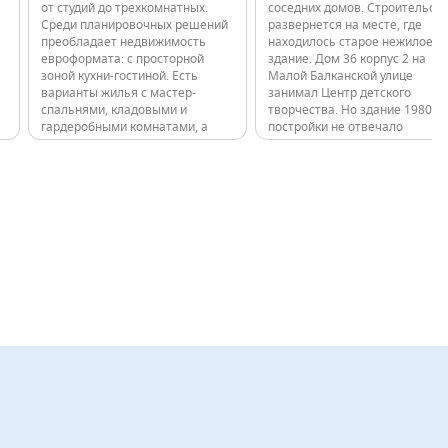
от студий до трехкомнатных.
соседних домов. Строительст
Среди планировочных решений
развернется на месте, где
преобладает недвижимость
находилось старое нежилое
евроформата: с просторной
здание. Дом 36 корпус 2 на
зоной кухни-гостиной. Есть
Малой Балканской улице
варианты жилья с мастер-
занимал Центр детского
спальнями, кладовыми и
творчества. Но здание 1980 г
гардеробными комнатами, а
постройки не отвечало
также ситихаусы: квартиры на
современным требованиям
первом этаже с увеличенной
эксплуатации и нуждалось в
высотой потолка и террасой на
капитальном ремонте. На его
прилегающем участке. На
месте и появится новый
старте продаж покупателям
двухэтажный детский сад. Его
будут предложены…
проект уже…