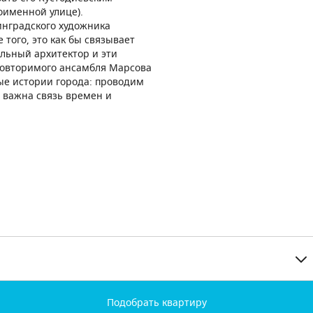
оименной улице).
инградского художника
того, это как бы связывает
ельный архитектор и эти
повторимого ансамбля Марсова
ые истории города: проводим
с важна связь времен и
Подобрать квартиру