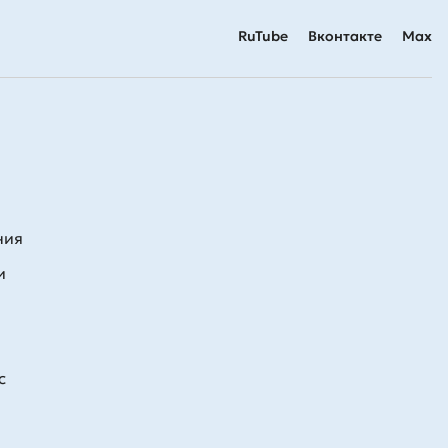
RuTube
Вконтакте
Max
ния
и
с