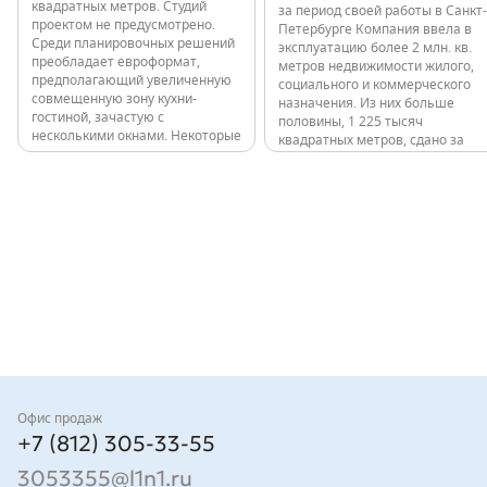
квадратных метров. Студий
за период своей работы в Санкт-
проектом не предусмотрено.
Петербурге Компания ввела в
Среди планировочных решений
эксплуатацию более 2 млн. кв.
преобладает евроформат,
метров недвижимости жилого,
предполагающий увеличенную
социального и коммерческого
совмещенную зону кухни-
назначения. Из них больше
гостиной, зачастую с
половины, 1 225 тысяч
несколькими окнами. Некоторые
квадратных метров, сдано за
квартиры имеют мастер-
последние годы: 11 000 квартир
спальни. Высота потолков в
в 80 домах. Все объекты,
квартирах до 9 этажа
независимо от класса,
включительно - 2,7 м, выше – 3
расположены в обжитых
м. Проект 12-этажного здания
локациях с развитой
в…
инфраструктурой и удобной
транспортной…
Контакты
Офис продаж
+7 (812) 305-33-55
3053355@l1n1.ru