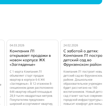
04.03.2026
24.02.2026
Компания Л1
С заботой о детях:
открывает продажи в
Компания Л1 построи
новом корпусе ЖК
детский сад во
«Загляденье»
Фрунзенском район
С 1 марта Компания Л1
Компания Л1 построит новый
объявляет старт продаж
детский сад во Фрунзенском
квартир в корпусе 6-6 ЖК
районе. Дошкольное
«Загляденье». В 12-этажном 8-
образовательное учреждение
е
секционном доме расположено
будет рассчитано на 160
646 квартир общей площадью
воспитанников. Новый детски
28,9 тысяч квадратных метров.
сад станет частью современн
е
Покупателям предложен
городской инфраструктуры и
широкий ассортимент квартир,
повысит комфорт для жильцо
т