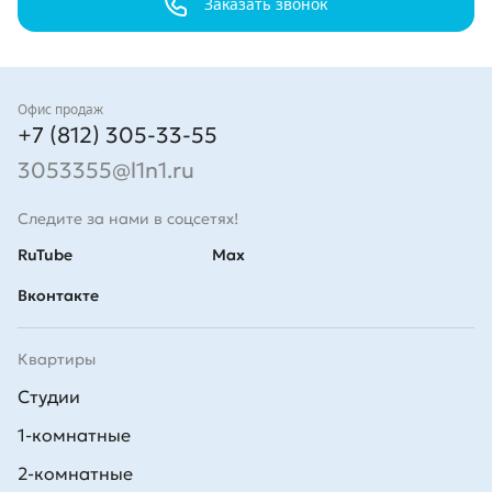
в…
Заказать звонок
инфраструктурой и удобной
транспортной…
Контакты
Офис продаж
+7 (812) 305-33-55
3053355@l1n1.ru
Следите за нами в соцсетях!
RuTube
Max
Вконтакте
Квартиры
Студии
1-комнатные
2-комнатные