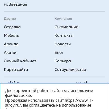
м. Звёздная
Другое
Компания
Отделка
О компании
Мебель
Контакты
Аренда
Новости
Акции
Блог
Личный кабинет
Карьера
Карта сайта
Сотрудничество
Для корректной работы сайта мы используем
Все права на публикуемые на сайте материалы принадлежат
файлы cookie.
ООО Л1 Строительная комания №1. Любая информация,
представленная на данном сайте, носит исключительно
Продолжая использовать сайт https://www.l1-
информационный характер и ни при каких условиях не является
stroy.ru/, вы соглашаетесь на использование
публичной офертой, определяемой положениями статьи 437 ГК РФ.