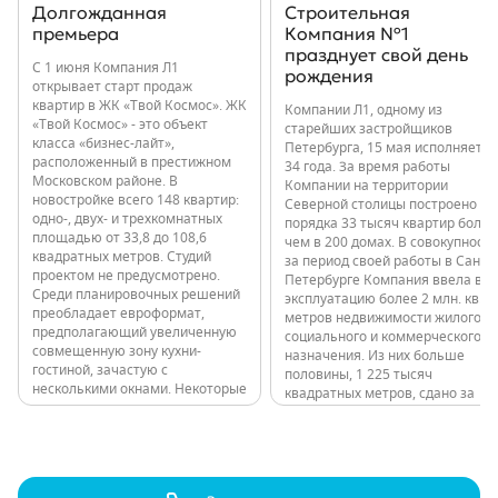
Долгожданная
Строительная
премьера
Компания №1
празднует свой день
С 1 июня Компания Л1
рождения
открывает старт продаж
квартир в ЖК «Твой Космос». ЖК
Компании Л1, одному из
«Твой Космос» - это объект
старейших застройщиков
класса «бизнес-лайт»,
Петербурга, 15 мая исполняется
расположенный в престижном
34 года. За время работы
Московском районе. В
Компании на территории
новостройке всего 148 квартир:
Северной столицы построено
одно-, двух- и трехкомнатных
порядка 33 тысяч квартир более
площадью от 33,8 до 108,6
чем в 200 домах. В совокупности
квадратных метров. Студий
за период своей работы в Санкт-
проектом не предусмотрено.
Петербурге Компания ввела в
Среди планировочных решений
эксплуатацию более 2 млн. кв.
преобладает евроформат,
метров недвижимости жилого,
предполагающий увеличенную
социального и коммерческого
совмещенную зону кухни-
назначения. Из них больше
гостиной, зачастую с
половины, 1 225 тысяч
несколькими окнами. Некоторые
квадратных метров, сдано за
квартиры имеют мастер-
последние годы: 11 000 квартир
спальни. Высота потолков в
в 80 домах. Все объекты,
квартирах до 9 этажа
независимо от класса,
включительно - 2,7 м, выше – 3
расположены в обжитых
м. Проект 12-этажного здания
локациях с развитой