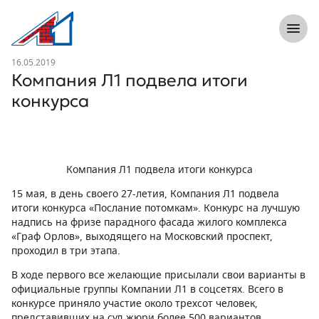
8 (812) 305-33-55
Откры
Л1 Строительная компания №1
Новость
16.05.2019
Компания Л1 подвела итоги
конкурса
Компания Л1 подвела итоги конкурса
15 мая, в день своего 27-летия, Компания Л1 подвела
итоги конкурса «Послание потомкам». Конкурс на лучшую
надпись на фризе парадного фасада жилого комплекса
«Граф Орлов», выходящего на Московский проспект,
проходил в три этапа.
В ходе первого все желающие присылали свои варианты в
официальные группы Компании Л1 в соцсетях. Всего в
конкурсе приняло участие около трехсот человек,
представивших на суд жюри более 500 вариантов