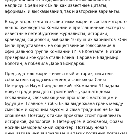
надписи. Среди них были как известные цитаты,
афоризмы и высказывания, так и авторские варианты.
В ходе второго этапа экспертным жюри, в состав которого
вошло руководство Компании и приглашенные эксперты:
известные петербургские журналисты, историки,
краеведы, социологи, выбрали 10 лучших вариантов. Они
были представлены на общественное голосование в
официальной группе Компании Л1 в ВКонтакте. В итоге
призерами конкурса стали Елена Шарова и Владимир
Болотин, а победила Дарья Бондарюк.
Председатель жюри – известный историк, писатель,
собиратель городских легенд и фольклора Санкт-
Петербурга Наум Синдаловский: «Компания Л1 задала
новую традицию для строителей – украшать дома
посланиями, связывающими прошлое с настоящим и
будущим. Главное, чтобы была выдержана грань между
смыслом и хорошим вкусом, а сама традиция не была
опошлена. Поэтому к таким проектам стоит привлекать
историков, филологов. В Петербурге, в основном, фразы
носили мемориальный характер. Поэтому новая
инициатива индивидуализации таких посланий потомкам