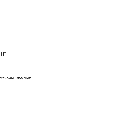
нг
г.
ическом режиме.