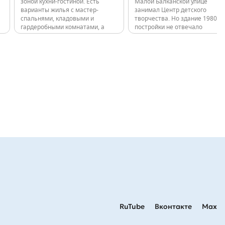
зоной кухни-гостиной. Есть
Малой Балканской улице
варианты жилья с мастер-
занимал Центр детского
спальнями, кладовыми и
творчества. Но здание 1980 г
гардеробными комнатами, а
постройки не отвечало
также ситихаусы: квартиры на
современным требованиям
первом этаже с увеличенной
эксплуатации и нуждалось в
высотой потолка и террасой на
капитальном ремонте. На его
прилегающем участке. На
месте и появится новый
старте продаж покупателям
двухэтажный детский сад. Его
будут предложены…
проект уже…
RuTube
Вконтакте
Max