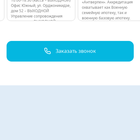
10:00-18:30 (касса – ВЫХОДНОЙ)
«Антверпен». Аккредитация
Офис Южный, ул. Орджоникидзе,
охватывает как Военную
дом 52 – ВЫХОДНОЙ
семейную ипотеку, так и
Управление сопровождения
военную базовую ипотеку.
договоров – ВЫХОДНОЙ
Поэтому воспользоваться
Консультационные пункты ЖК
программой могут все
Лондон Парк – 10:00 - 20:00 ЖК
военнослужащие, не зависимо
Граф Орлов -10:00…
от их семейного положения.
Можно выбрать наиболее
подходящий для себя вариант
Заказать звонок
из широкого ассортимента
квартир. ЖК «Загляденье» –…