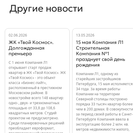
Другие новости
02.06.2026
13.05.2026
ЖК «Твой Космос».
15 мая Компания Л1
Долгожданная
Строительная
премьера
Компания №1
празднует свой день
С 1 июня Компания Л1
рождения
открывает старт продаж
квартир в ЖК «Твой Космос». ЖК
Компании Л1, одному из
«Твой Космос» - это объект
старейших застройщиков
класса «бизнес-лайт»,
Петербурга, 15 мая исполняется
расположенный в престижном
34 года. За время работы
Московском районе. В
Компании на территории
новостройке всего 148 квартир:
Северной столицы построено
одно-, двух- и трехкомнатных
порядка 33 тысяч квартир более
площадью от 33,8 до 108,6
чем в 200 домах. В совокупности
квадратных метров. Студий
за период своей работы в Санкт-
проектом не предусмотрено.
Петербурге Компания ввела в
Среди планировочных решений
эксплуатацию более 2 млн. кв.
преобладает евроформат,
метров недвижимости жилого,