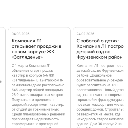
04.03.2026
24.02.2026
Компания Л1
С заботой о детях:
открывает продажи в
Компания Л1 построи
новом корпусе ЖК
детский сад во
«Загляденье»
Фрунзенском район
С 1 марта Компания Л1
Компания Л1 построит новый
объявляет старт продаж
детский сад во Фрунзенском
квартир в корпусе 6-6 ЖК
районе. Дошкольное
«Загляденье». В 12-этажном 8-
образовательное учреждение
е
секционном доме расположено
будет рассчитано на 160
646 квартир общей площадью
воспитанников. Новый детски
28,9 тысяч квадратных метров.
сад станет частью современн
е
Покупателям предложен
городской инфраструктуры и
широкий ассортимент квартир,
повысит комфорт для жильцо
т
от студий до трехкомнатных.
соседних домов. Строительст
Среди планировочных решений
развернется на месте, где
преобладает недвижимость
находилось старое нежилое
евроформата: с просторной
здание. Дом 36 корпус 2 на