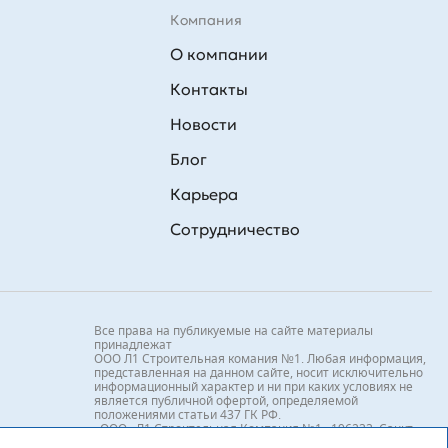
Компания
О компании
Контакты
Новости
Блог
Карьера
Сотрудничество
Все права на публикуемые на сайте материалы
принадлежат
ООО Л1 Строительная комания №1. Любая информация,
представленная на данном сайте, носит исключительно
информационный характер и ни при каких условиях не
является публичной офертой, определяемой
положениями статьи 437 ГК РФ.
«ООО «Л1 Строительная Компания №1» 196233, Санкт-
Петербург, ул. Орджоникидзе, д. 52, литер А, пом. 92-Н,