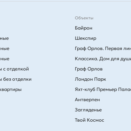
Объекты
Байрон
тные
Шекспир
тные
Граф Орлов. Первая ли
тные
Классика. Дом для душ
 с отделкой
Граф Орлов
 без отделки
Лондон Парк
 квартиры
Яхт-клуб Премьер Пала
Антверпен
Загляденье
Твой Космос