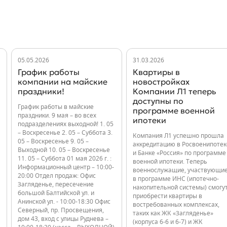
05.05.2026
31.03.2026
График работы
Квартиры в
компании на майские
новостройках
праздники!
Компании Л1 теперь
доступны по
График работы в майские
программе военной
праздники. 9 мая – во всех
ипотеки
подразделениях выходной! 1. 05
– Воскресенье 2. 05 – Суббота 3.
Компания Л1 успешно прошла
05 – Воскресенье 9. 05 –
аккредитацию в Росвоенипотек
Выходной 10. 05 – Воскресенье
и Банке «Россия» по программе
11. 05 – Суббота 01 мая 2026 г. :
военной ипотеки. Теперь
Информационный центр – 10:00-
военнослужащие, участвующи
20:00 Отдел продаж: Офис
в программе ИНС (ипотечно-
Загляденье, пересечение
накопительной системы) смогу
большой Балтийской ул. и
приобрести квартиры в
Анинской ул. - 10:00-18:30 Офис
востребованных комплексах,
Северный, пр. Просвещения,
таких как ЖК «Загляденье»
дом 43, вход с улицы Руднева –
(корпуса 6-6 и 6-7) и ЖК