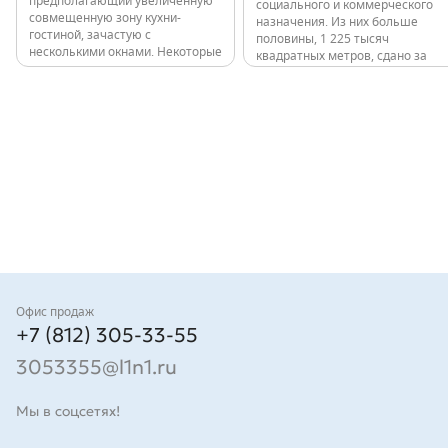
предполагающий увеличенную
социального и коммерческого
совмещенную зону кухни-
назначения. Из них больше
гостиной, зачастую с
половины, 1 225 тысяч
несколькими окнами. Некоторые
квадратных метров, сдано за
квартиры имеют мастер-
последние годы: 11 000 квартир
спальни. Высота потолков в
в 80 домах. Все объекты,
квартирах до 9 этажа
независимо от класса,
включительно - 2,7 м, выше – 3
расположены в обжитых
м. Проект 12-этажного здания
локациях с развитой
в…
инфраструктурой и удобной
транспортной…
Контакты
Офис продаж
+7 (812) 305-33-55
3053355@l1n1.ru
Мы в соцсетях!