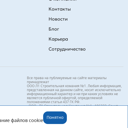
Контакты
Новости
Блог
Карьера
Сотрудничество
Все права на публикуемые на сайте материалы
принадлежат
ООО Л1 Строительная комания №1. Любая информация,
представленная на данном сайте, носит исключительно
информационный характер и ни при каких условиях не
является публичной офертой, определяемой
положениями статьи 437 ГК РФ.
«ООО «Л1 Строительная Компания №1» 196233, Санкт-
Петербург, ул. Орджоникидзе, д. 52, литер А, пом. 92-Н,
офис 4 ИНН 7810269443, ОГРН 1027804853559»
Понятно
вание файлов cookie