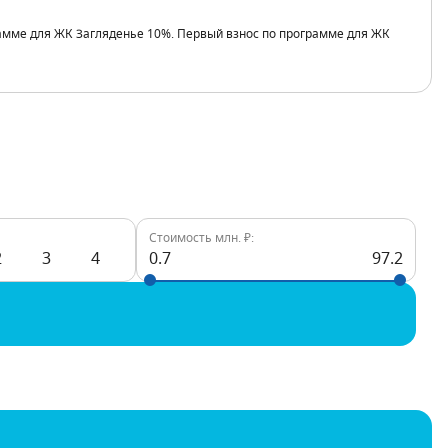
грамме для ЖК Загляденье 10%. Первый взнос по программе для ЖК
Стоимость млн. ₽:
2
3
4
0.7
97.2