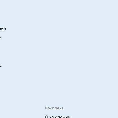
ния
и
с
Компания
О компании