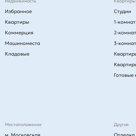
Недвижимость
Квартиры
Избранное
Студии
Квартиры
1-комна
Коммерция
2-комна
Машиноместа
3-комна
Кладовые
Квартиры
Квартиры
Готовые
Местоположение
Другое
м. Московская
Отделка