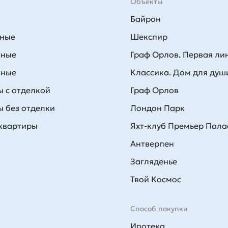
Объекты
Байрон
тные
Шекспир
тные
Граф Орлов. Первая ли
тные
Классика. Дом для душ
 с отделкой
Граф Орлов
 без отделки
Лондон Парк
 квартиры
Яхт-клуб Премьер Пала
Антверпен
Загляденье
Твой Космос
Способ покупки
Ипотека