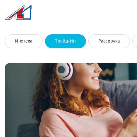
Л1 Строительная компания №1
Трейд-Ин: обмен старого жилья на но
Ипотека
Трейд-Ин
Рассрочка