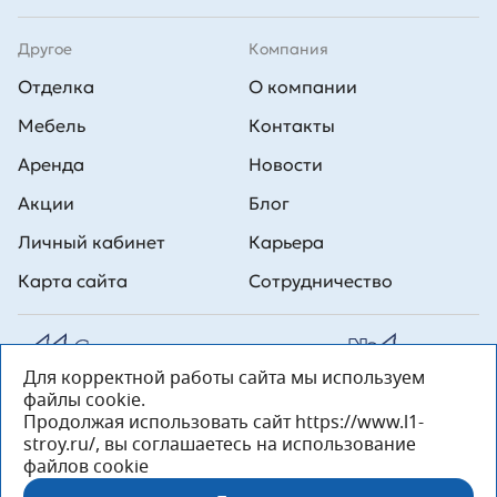
Другое
Компания
Отделка
О компании
Мебель
Контакты
Аренда
Новости
Акции
Блог
Личный кабинет
Карьера
Карта сайта
Сотрудничество
Для корректной работы сайта мы используем
Все права на публикуемые на сайте материалы принадлежат
файлы cookie.
ООО Л1 Строительная комания №1. Любая информация,
представленная на данном сайте, носит исключительно
Продолжая использовать сайт https://www.l1-
информационный характер и ни при каких условиях не является
stroy.ru/, вы соглашаетесь на использование
публичной офертой, определяемой положениями статьи 437 ГК РФ.
файлов cookie
«ООО «Л1 Строительная Компания №1» 196233, Санкт-Петербург, ул.
Орджоникидзе, д. 52, литер А, пом. 92-Н, офис 4 ИНН 7810269443,