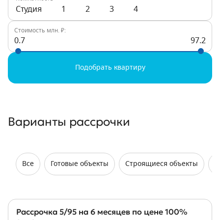
Студия
1
2
3
4
Стоимость млн. ₽:
0.7
97.2
Подобрать квартиру
Варианты рассрочки
Все
Готовые объекты
Строящиеся объекты
Н
Рассрочка 5/95 на 6 месяцев по цене 100%