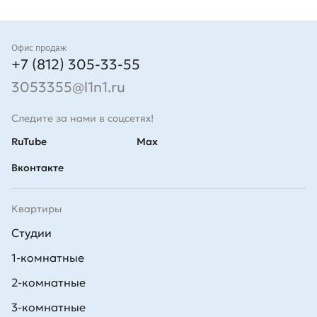
имеющие достаточного трудового стажа или пенсионеры;
можно выбрать программу с удобным первым взносом и
комфортным графиком внесения платежей;
при заключении договора можно получить
Контакты
Офис продаж
дополнительную скидку от застройщика и воспользоваться
+7 (812) 305-33-55
действующими акциями.
3053355@l1n1.ru
Следите за нами в соцсетях!
RuTube
Max
Вконтакте
Квартиры
Студии
1-комнатные
2-комнатные
3-комнатные