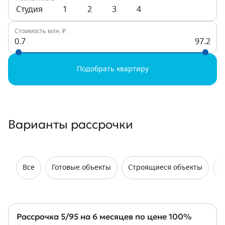
Студия
1
2
3
4
Стоимость млн. ₽:
0.7
97.2
Подобрать квартиру
Варианты рассрочки
Все
Готовые объекты
Строящиеся объекты
Н
Рассрочка 5/95 на 6 месяцев по цене 100%