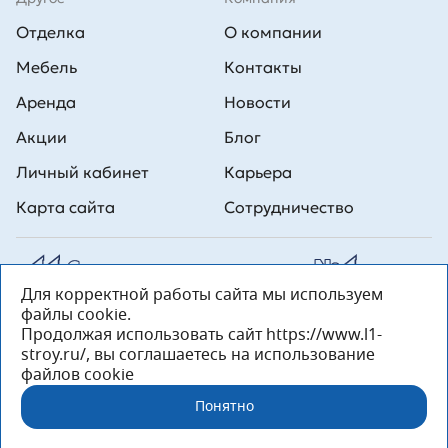
Отделка
О компании
Мебель
Контакты
Аренда
Новости
Акции
Блог
Личный кабинет
Карьера
Карта сайта
Сотрудничество
Для корректной работы сайта мы используем
Все права на публикуемые на сайте материалы принадлежат
файлы cookie.
ООО Л1 Строительная комания №1. Любая информация,
представленная на данном сайте, носит исключительно
Продолжая использовать сайт https://www.l1-
информационный характер и ни при каких условиях не является
stroy.ru/, вы соглашаетесь на использование
публичной офертой, определяемой положениями статьи 437 ГК РФ.
файлов cookie
«ООО «Л1 Строительная Компания №1» 196233, Санкт-Петербург, ул.
Орджоникидзе, д. 52, литер А, пом. 92-Н, офис 4 ИНН 7810269443,
Понятно
ОГРН 1027804853559»