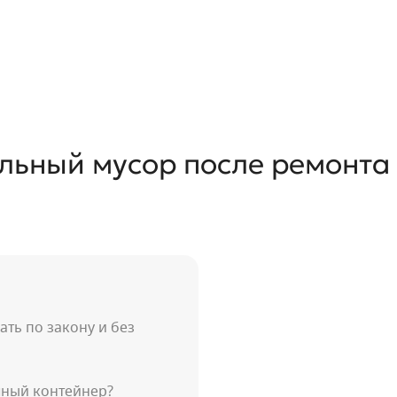
р после ремонта в квартире
льный мусор после ремонта 
ть по закону и без
чный контейнер?