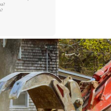
ра?
р?