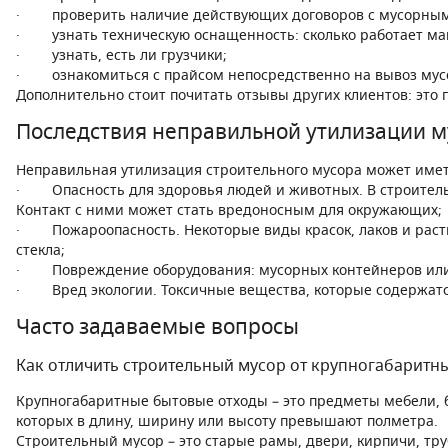
· проверить наличие действующих договоров с мусорными
· узнать техническую оснащенность: сколько работает маш
· узнать, есть ли грузчики;
· ознакомиться с прайсом непосредственно на вывоз мусора
Дополнительно стоит почитать отзывы других клиентов: это
Последствия неправильной утилизации м
Неправильная утилизация строительного мусора может имет
· Опасность для здоровья людей и животных. В строительно
Контакт с ними может стать вредоносным для окружающих;
· Пожароопасность. Некоторые виды красок, лаков и раств
стекла;
· Повреждение оборудования: мусорных контейнеров или м
· Вред экологии. Токсичные вещества, которые содержатся 
Часто задаваемые вопросы
Как отличить строительный мусор от крупногабаритн
Крупногабаритные бытовые отходы – это предметы мебели, б
которых в длину, ширину или высоту превышают полметра.
Строительный мусор – это старые рамы, двери, кирпичи, тр