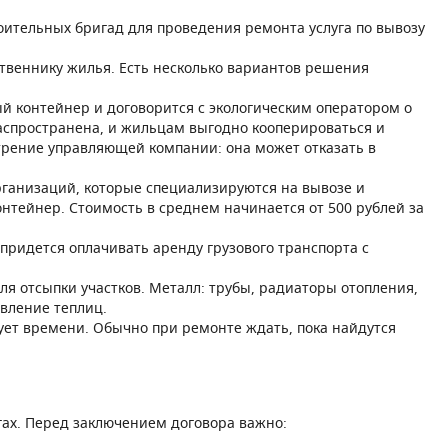
оительных бригад для проведения ремонта услуга по вывозу
ственнику жилья. Есть несколько вариантов решения
 контейнер и договорится с экологическим оператором о
распространена, и жильцам выгодно кооперироваться и
отрение управляющей компании: она может отказать в
рганизаций, которые специализируются на вывозе и
онтейнер. Стоимость в среднем начинается от 500 рублей за
ридется оплачивать аренду грузового транспорта с
я отсыпки участков. Металл: трубы, радиаторы отопления,
овление теплиц.
бует времени. Обычно при ремонте ждать, пока найдутся
угах. Перед заключением договора важно: