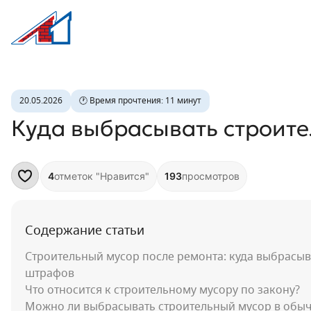
Л1 Строительная компания №1
Куда выбрасывать строительный мусо
20.05.2026
🕐 Время прочтения: 11 минут
Куда выбрасывать строите
4
отметок "Нравится"
193
просмотров
Избранное
Содержание статьи
Строительный мусор после ремонта: куда выбрасыва
штрафов
Что относится к строительному мусору по закону?
Можно ли выбрасывать строительный мусор в обы