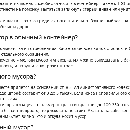
дам, и их можно спокойно относить в контейнер. Также к ТКО 
 отнести на помойку. Пытаться запихнуть старый диван или ун
, и платить за это придется дополнительно. Важно: выбрасыва
обочины дорог.
ор в обычный контейнер?
изводства и потребления». Касается он всех видов отходов: и
т отдельного обращения.
ючение – мелкий мусор и упаковка. Их можно выкидывать в бак
ность, и нарушителю грозит штраф.
ного мусора?
есте придется на основании ст. 8.2. Административного кодек
ода штраф составит от 3 до 5 тысяч. Если из-за неправильног
10 тысяч.
ая организация, то размер штрафа возрастает до 100-250 тыся
а бывает непросто, но рисковать не стоит. Указать на собстве
м будет видно, кто и откуда носит мусор.
ьный мусор?