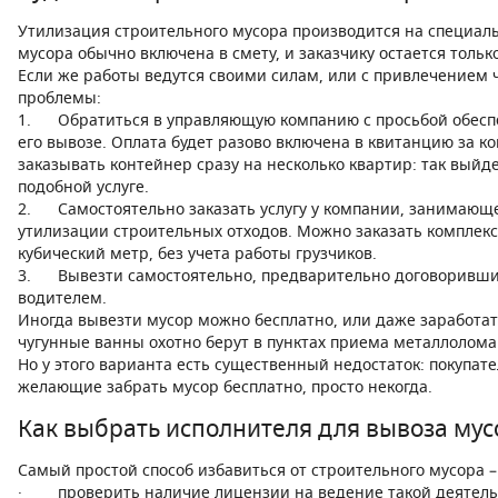
Утилизация строительного мусора производится на специаль
мусора обычно включена в смету, и заказчику остается только 
Если же работы ведутся своими силам, или с привлечением 
проблемы:
1. Обратиться в управляющую компанию с просьбой обеспеч
его вывозе. Оплата будет разово включена в квитанцию за 
заказывать контейнер сразу на несколько квартир: так вый
подобной услуге.
2. Самостоятельно заказать услугу у компании, занимающе
утилизации строительных отходов. Можно заказать комплексн
кубический метр, без учета работы грузчиков.
3. Вывезти самостоятельно, предварительно договорившись 
водителем.
Иногда вывезти мусор можно бесплатно, или даже заработат
чугунные ванны охотно берут в пунктах приема металлолома.
Но у этого варианта есть существенный недостаток: покупат
желающие забрать мусор бесплатно, просто некогда.
Как выбрать исполнителя для вывоза мус
Самый простой способ избавиться от строительного мусора –
· проверить наличие лицензии на ведение такой деятель