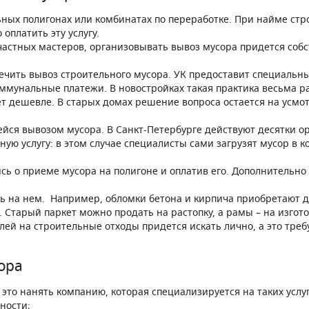
ных полигонах или комбинатах по переработке. При найме стр
оплатить эту услугу.
частных мастеров, организовывать вывоз мусора придется соб
ить вывоз строительного мусора. УК предоставит специальный
коммунальные платежи. В новостройках такая практика весьма 
дет дешевле. В старых домах решение вопроса остается на усм
йся вывозом мусора. В Санкт-Петербурге действуют десятки о
ую услугу: в этом случае специалисты сами загрузят мусор в к
о приеме мусора на полигоне и оплатив его. Дополнительно п
ь на нем. Например, обломки бетона и кирпича приобретают дл
 Старый паркет можно продать на растопку, а рамы – на изгот
елей на строительные отходы придется искать лично, а это тре
ора
 это нанять компанию, которая специализируется на таких усл
ности;