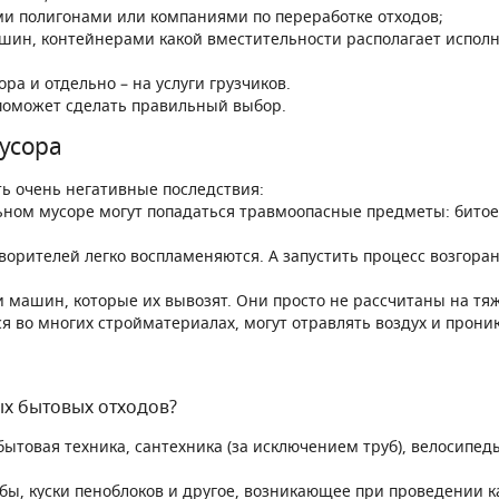
 полигонами или компаниями по переработке отходов;
ин, контейнерами какой вместительности располагает исполн
 и отдельно – на услуги грузчиков.
 поможет сделать правильный выбор.
усора
ь очень негативные последствия:
м мусоре могут попадаться травмоопасные предметы: битое ст
орителей легко воспламеняются. А запустить процесс возгора
ашин, которые их вывозят. Они просто не рассчитаны на тя
во многих стройматериалах, могут отравлять воздух и проника
ых бытовых отходов?
ытовая техника, сантехника (за исключением труб), велосипед
убы, куски пеноблоков и другое, возникающее при проведении 