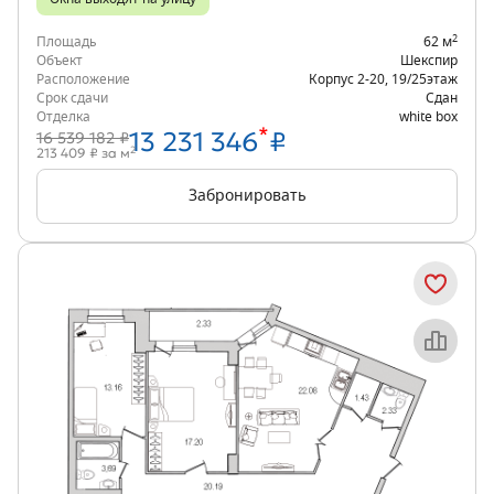
2
Площадь
62 м
Объект
Шекспир
Расположение
Корпус 2-20
,
19/25
этаж
Срок сдачи
Сдан
Отделка
white box
*
13 231 346
₽
16 539 182 ₽
2
213 409 ₽ за м
Забронировать
Объект месяца