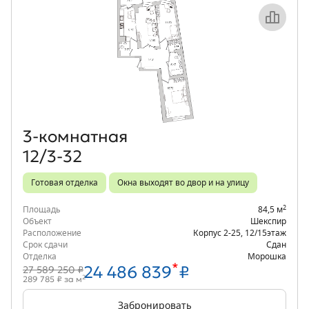
Объект месяца
3‑комнатная
12/3-32
Готовая отделка
Окна выходят во двор и на улицу
2
Площадь
84,5 м
Объект
Шекспир
Расположение
Корпус 2-25
,
12/15
этаж
Срок сдачи
Сдан
Отделка
Морошка
*
24 486 839
₽
27 589 250 ₽
2
289 785 ₽ за м
Забронировать