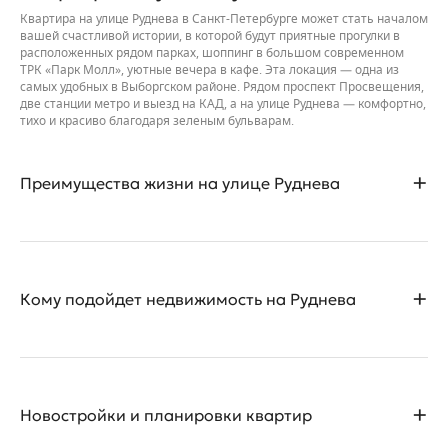
Квартира на улице Руднева в Санкт-Петербурге может стать началом
вашей счастливой истории, в которой будут приятные прогулки в
расположенных рядом парках, шоппинг в большом современном
ТРК «Парк Молл», уютные вечера в кафе. Эта локация — одна из
самых удобных в Выборгском районе. Рядом проспект Просвещения,
две станции метро и выезд на КАД, а на улице Руднева — комфортно,
тихо и красиво благодаря зеленым бульварам.
Преимущества жизни на улице Руднева
Покупка квартиры в доме на Руднева в Санкт-Петербурге
привлекательна благодаря развитой инфраструктуре района.
Кому подойдет недвижимость на Руднева
Транспорт:
Новые квартиры и студии на Руднева в Санкт-Петербурге подойдут
Станции метро «Проспект Просвещения» и «Гражданский
как семьям с маленькими детьми, так и всем, кто ценит развитую
проспект» находятся неподалеку: пешком до них можно
инфраструктуру и хорошую транспортную доступность. Здесь
дойти за 20–35 минут, дорога на транспорте займет 10–15
Новостройки и планировки квартир
удобно жить и автомобилистам, и тем, кто не пользуется
минут.
машиной. Если в семье есть питомцы, будет особенно комфортно,
Выезд на КАД — всего в 5 минутах на автомобиле.