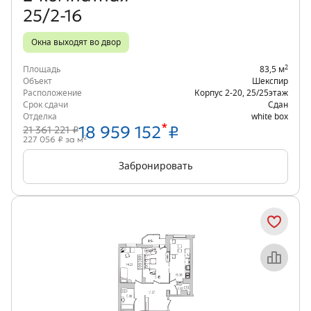
25/2-16
Окна выходят во двор
2
Площадь
83,5 м
Объект
Шекспир
Расположение
Корпус 2-20
,
25/25
этаж
Срок сдачи
Сдан
Отделка
white box
*
18 959 152
₽
21 361 221 ₽
2
227 056 ₽ за м
Забронировать
Объект месяца