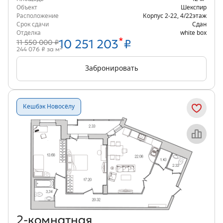
Объект
Шекспир
Расположение
Корпус 2-22
,
4/22
этаж
Срок сдачи
Сдан
Отделка
white box
*
10 251 203
₽
11 550 000 ₽
2
244 076 ₽ за м
Забронировать
Кешбэк Новосёлу
Объект месяца
2‑комнатная