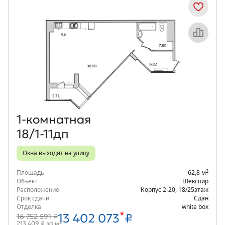
Объект месяца
1‑комнатная
18/1-11дп
Окна выходят на улицу
2
Площадь
62,8 м
Объект
Шекспир
Расположение
Корпус 2-20
,
18/25
этаж
Срок сдачи
Сдан
Отделка
white box
*
13 402 073
₽
16 752 591 ₽
2
213 409 ₽ за м