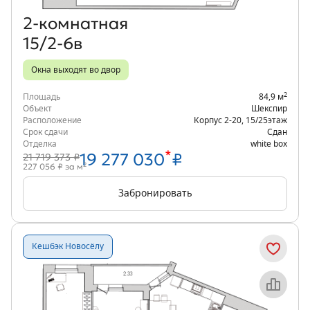
2‑комнатная
15/2-6в
Окна выходят во двор
2
Площадь
84,9 м
Объект
Шекспир
Расположение
Корпус 2-20
,
15/25
этаж
Срок сдачи
Сдан
Отделка
white box
*
19 277 030
₽
21 719 373 ₽
2
227 056 ₽ за м
Забронировать
Кешбэк Новосёлу