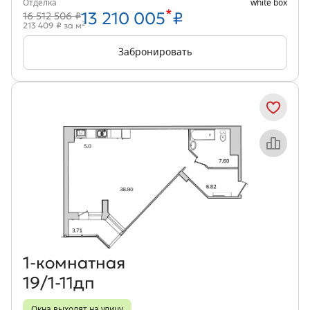
Отделка
white box
*
13 210 005
₽
16 512 506 ₽
2
213 409 ₽ за м
Забронировать
Объект месяца
1‑комнатная
19/1-11дп
Окна выходят на улицу