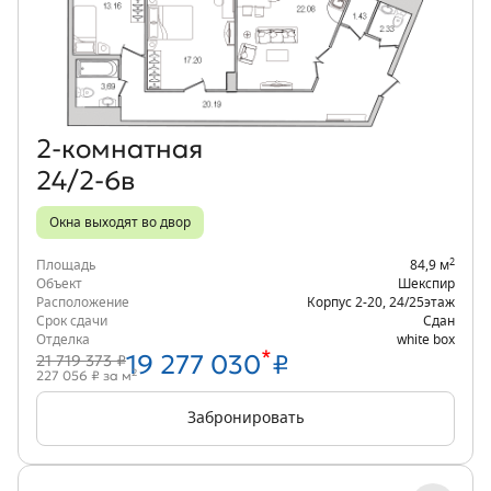
Объект месяца
2‑комнатная
24/2-6в
Окна выходят во двор
2
Площадь
84,9 м
Объект
Шекспир
Расположение
Корпус 2-20
,
24/25
этаж
Срок сдачи
Сдан
Отделка
white box
*
19 277 030
₽
21 719 373 ₽
2
227 056 ₽ за м
Забронировать