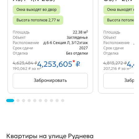
Окна выходят во двор
Окна выходят на 
Высота потолков 2,77 м
Высота потолков 
2
Площадь
22.38 м
Площадь
Объект
Загляденье
Объект
Расположение
д.6-6 Секция Л
,
3/12
этаж
Расположение
д.
Срок сдачи
2027
Срок сдачи
Отделка
Без отделки
Отделка
*
4,253,605
₽
4,4
4,623,484 ₽
4,813,272 ₽
2
2
190,062 ₽ за м
207,216 ₽ за м
Забронировать
Забро
Квартиры на улице Руднева