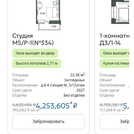
Объект месяца
Студия
1‑комнатна
М5/Р-1(№334)
Д3/1-14
Окна выходят во двор
Окна выходят во
Высота потолков 2,77 м
Кухня-гостиная
2
Площадь
22.38 м
Площадь
Объект
Загляденье
Объект
Расположение
д.6-6 Секция М
,
5/12
этаж
Расположение
д.
Срок сдачи
2027
Срок сдачи
Отделка
Без отделки
Отделка
*
4,253,605
₽
5,
4,623,484 ₽
6,705,361 ₽
2
2
190,062 ₽ за м
177,268 ₽ за м
Забронировать
Забро