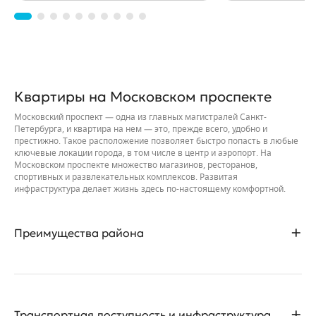
Квартиры на Московском проспекте
Московский проспект — одна из главных магистралей Санкт-
Петербурга, и квартира на нем — это, прежде всего, удобно и
престижно. Такое расположение позволяет быстро попасть в любые
ключевые локации города, в том числе в центр и аэропорт. На
Московском проспекте множество магазинов, ресторанов,
спортивных и развлекательных комплексов. Развитая
инфраструктура делает жизнь здесь по-настоящему комфортной.
Преимущества района
Московский проспект — одна из самых длинных улиц Санкт-
Петербурга. Он идет почти через полгорода и пересекается с
несколькими другими крупными улицами. Одно из таких
Транспортная доступность и инфраструктура
пересечений, с Ленинским проспектом, находится рядом с метро