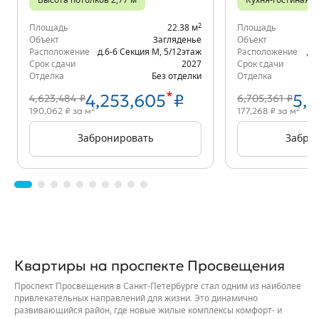
Высота потолков 2,77 м
Кухня-гостиная
2
Площадь
22.38 м
Площадь
Объект
Загляденье
Объект
Расположение
д.6-6 Секция М
,
5/12
этаж
Расположение
д.
Срок сдачи
2027
Срок сдачи
Отделка
Без отделки
Отделка
*
4,253,605
₽
5,
4,623,484 ₽
6,705,361 ₽
2
2
190,062 ₽ за м
177,268 ₽ за м
Забронировать
Забро
Квартиры на проспекте Просвещения
Проспект Просвещения в Санкт-Петербурге стал одним из наиболее
привлекательных направлений для жизни. Это динамично
развивающийся район, где новые жилые комплексы комфорт- и