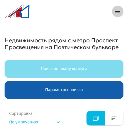
8 (812) 305-33-55
Откры
Л1 Строительная компания №1
Недвижимость рядом с метро Проспе
Недвижимость рядом с метро Проспект
Просвещения на Поэтическом бульваре
Поиск по плану корпуса
Параметры поиска
Сортировка
По умолчанию