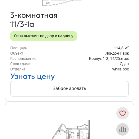
3‑комнатная
11/3-1а
Окна выходят во двор и на улицу
2
Площадь
114,8 м
Объект
Лондон Парк
Расположение
Корпус 1-2
,
14/25
этаж
Срок сдачи
Сдан
Отделка
white box
Узнать цену
Забронировать