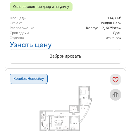
Окна выходят во двор и на улицу
2
Площадь
114,7 м
Объект
Лондон Парк
Расположение
Корпус 1-2
,
6/25
этаж
Срок сдачи
Сдан
Отделка
white box
Узнать цену
Забронировать
Кешбэк Новосёлу
Объект месяца