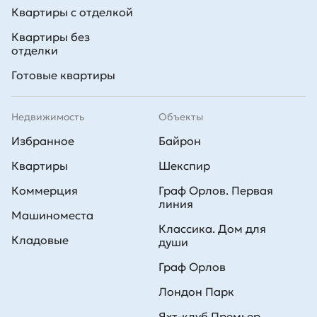
Квартиры с отделкой
• ценящим свое время и удобную транспортную развязку;
Квартиры без
отделки
• тем, кто стремится жить в спокойном зеленом районе недалеко
от метро.
Готовые квартиры
Чтобы подобрать жилье на проспекте Просвещения, узнать об
актуальных ценах на студии и квартиры и специальных
Недвижимость
предложениях, свяжитесь с менеджерами отдела продаж по тел.
Объекты
+7 (812) 305-33-35.
Избранное
Байрон
Квартиры
Шекспир
Коммерция
Граф Орлов. Первая
линия
Машиноместа
Классика. Дом для
Кладовые
души
Граф Орлов
Лондон Парк
Яхт-клуб Премьер