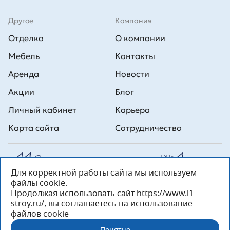
Другое
Компания
Отделка
О компании
Мебель
Контакты
Аренда
Новости
Акции
Блог
Личный кабинет
Карьера
Карта сайта
Сотрудничество
Для корректной работы сайта мы используем
Все права на публикуемые на сайте материалы принадлежат
файлы cookie.
ООО Л1 Строительная комания №1. Любая информация,
представленная на данном сайте, носит исключительно
Продолжая использовать сайт https://www.l1-
информационный характер и ни при каких условиях не является
stroy.ru/, вы соглашаетесь на использование
публичной офертой, определяемой положениями статьи 437 ГК РФ.
файлов cookie
«ООО «Л1 Строительная Компания №1» 196233, Санкт-Петербург, ул.
Орджоникидзе, д. 52, литер А, пом. 92-Н, офис 4 ИНН 7810269443,