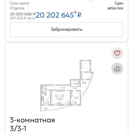
Срок сдачи
Сдан
Отделка
white box
*
20 202 645
₽
25 253 306 ₽
2
201 623 ₽ за м
Забронировать
Объект месяца
3‑комнатная
3/3-1