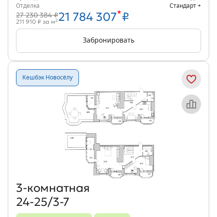
Отделка
Стандарт +
*
21 784 307
₽
27 230 384 ₽
2
211 910 ₽ за м
Забронировать
Кешбэк Новосёлу
Объект месяца
3‑комнатная
24-25/3-7