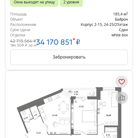
Окна выходят на улицу
2 уровня
2
Площадь
185,4 м
Объект
Байрон
Расположение
Корпус 2-15
,
24-25/25
этаж
Срок сдачи
Сдан
Отделка
white box
*
34 170 851
₽
42 713 564 ₽
2
184 309 ₽ за м
Забронировать
Объект месяца