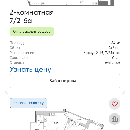
2‑комнатная
7/2-6а
Окна выходят во двор
2
Площадь
84 м
Объект
Байрон
Расположение
Корпус 2-16
,
7/25
этаж
Срок сдачи
Сдан
Отделка
white box
Узнать цену
Забронировать
Кешбэк Новосёлу