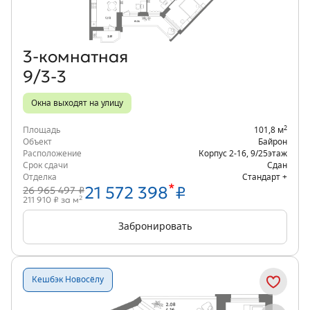
3‑комнатная
9/3-3
Окна выходят на улицу
2
Площадь
101,8 м
Объект
Байрон
Расположение
Корпус 2-16
,
9/25
этаж
Срок сдачи
Сдан
Отделка
Стандарт +
*
21 572 398
₽
26 965 497 ₽
2
211 910 ₽ за м
Забронировать
Кешбэк Новосёлу