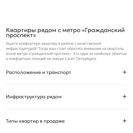
Квартиры рядом с метро «Гражданский
проспект»
Ищете комфортную квартиру в районе с качественной
инфраструктурой? Тогда вам стоит обратить внимание на кварталы
возле метро «Гражданский проспект». Это одна из наиболее обжитых
и комфортных локаций на севере Санкт-Петербурга.
Расположение и транспорт
В этой локации находятся сразу несколько новостроек от
Инфраструктура рядом
Компании Л1: ЖК «Лондон Парк», «Шекспир», «Байрон» и «Поэт».
Вместе они образуют современный квартал комфорт-класса с
уникальной архитектурой и развитой собственной
инфраструктурой.
Жильцам новостроек не придется испытывать бытовых неудобств.
Типы квартир в продаже
На соседних от домов улицах действуют:
Квартал ограничен улицей Кустодиева, Поэтическим бульваром,
улицей Руднева и проспектом Просвещения. Дома переменной