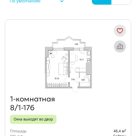
По умолчанию
Объект месяца
1‑комнатная
8/1-17б
Окна выходят во двор
2
Площадь
46,4 м