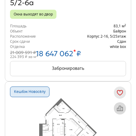
5/2-6а
Окна выходят во двор
2
Площадь
83,1 м
Объект
Байрон
Расположение
Корпус 2-16
,
5/25
этаж
Срок сдачи
Сдан
Отделка
white box
*
18 647 062
₽
21 009 591 ₽
2
224 393 ₽ за м
Забронировать
Кешбэк Новосёлу
Объект месяца