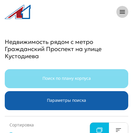
8 (812) 305-33-55
Откры
Л1 Строительная компания №1
Недвижимость рядом с метро Граждан
Недвижимость рядом с метро
Гражданский Проспект на улице
Кустодиева
Поиск по плану корпуса
Параметры поиска
Сортировка