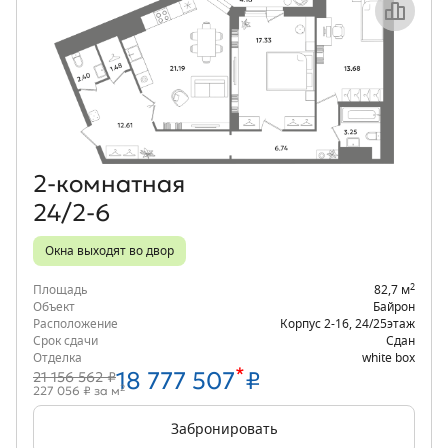
Объект месяца
2‑комнатная
24/2-6
Окна выходят во двор
2
Площадь
82,7 м
Объект
Байрон
Расположение
Корпус 2-16
,
24/25
этаж
Срок сдачи
Сдан
Отделка
white box
*
18 777 507
₽
21 156 562 ₽
2
227 056 ₽ за м
Забронировать