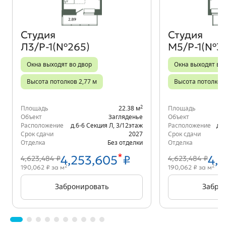
Студия
Студия
Л3/Р-1(№265)
М5/Р-1(№3
Окна выходят во двор
Окна выходят во
Высота потолков 2,77 м
Высота потолков 
2
Площадь
22.38 м
Площадь
Объект
Загляденье
Объект
Расположение
д.6-6 Секция Л
,
3/12
этаж
Расположение
д.6
Срок сдачи
2027
Срок сдачи
Отделка
Без отделки
Отделка
*
4,253,605
₽
4,
4,623,484 ₽
4,623,484 ₽
2
2
190,062 ₽ за м
190,062 ₽ за м
Забронировать
Забро