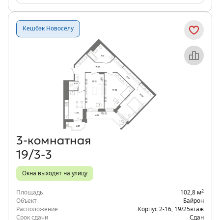
Кешбэк Новосёлу
Объект месяца
3‑комнатная
19/3-3
Окна выходят на улицу
2
Площадь
102,8 м
Объект
Байрон
Расположение
Корпус 2-16
,
19/25
этаж
Срок сдачи
Сдан