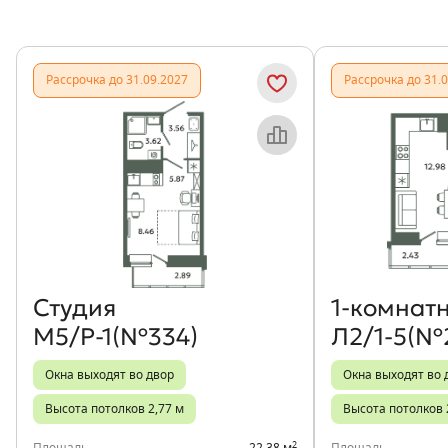
Рассрочка до 31.09.2027
Рассрочка до 31.
Объект месяца
Студия
1‑комнат
М5/Р-1(№334)
Л2/1-5(№
Окна выходят во двор
Окна выходят во 
Высота потолков 2,77 м
Высота потолков 
2