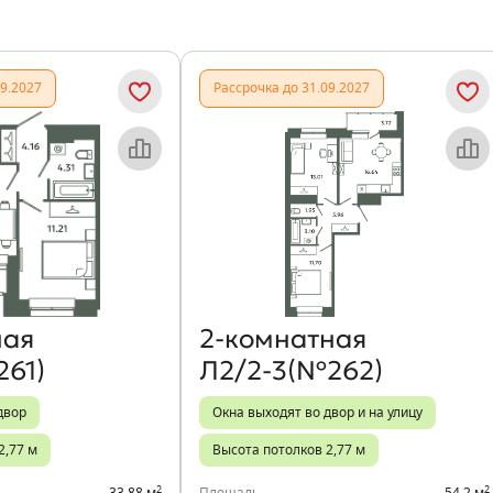
09.2027
Рассрочка до 31.09.2027
Объект месяца
Объект месяца
ная
2‑комнатная
261)
Л2/2-3(№262)
двор
Окна выходят во двор и на улицу
2,77 м
Высота потолков 2,77 м
2
2