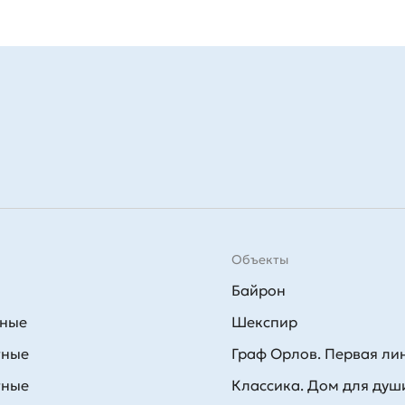
застройщика и понятные условия покупки.
Объекты
Байрон
тные
Шекспир
тные
Граф Орлов. Первая ли
тные
Классика. Дом для душ