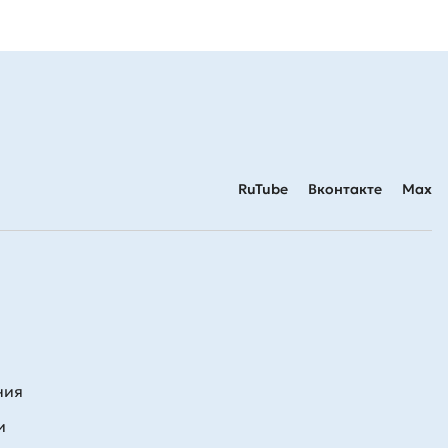
RuTube
Вконтакте
Max
ния
и