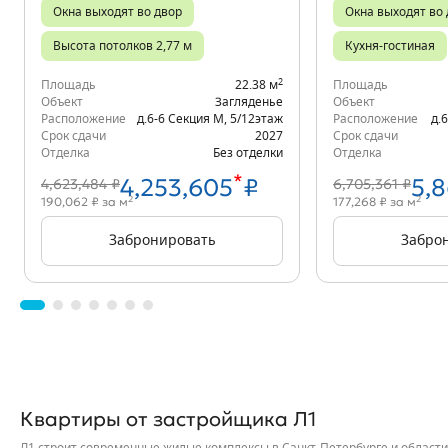
Окна выходят во двор
Окна выходят во
Высота потолков 2,77 м
Кухня-гостиная
2
Площадь
22.38 м
Площадь
Объект
Загляденье
Объект
Расположение
д.6-6 Секция М
,
5/12
этаж
Расположение
д.
Срок сдачи
2027
Срок сдачи
Отделка
Без отделки
Отделка
*
4,253,605
₽
5,
4,623,484 ₽
6,705,361 ₽
2
2
190,062 ₽ за м
177,268 ₽ за м
Забронировать
Забро
Квартиры от застройщика Л1