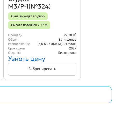
М3/Р-1(№324)
Окна выходят во двор
Высота потолков 2,77 м
2
Площадь
22.38 м
Объект
Загляденье
Расположение
д.6-6 Секция М
,
3/12
этаж
Срок сдачи
2027
Отделка
Без отделки
Узнать цену
Забронировать