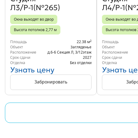
Л3/Р-1(№265)
Л4/Р-1(№
Окна выходят во двор
Окна выходят во 
Высота потолков 2,77 м
Высота потолков 
2
Площадь
22.38 м
Площадь
Объект
Загляденье
Объект
Расположение
д.6-6 Секция Л
,
3/12
этаж
Расположение
Срок сдачи
2027
Срок сдачи
Отделка
Без отделки
Отделка
Узнать цену
Узнать це
Забронировать
Забр