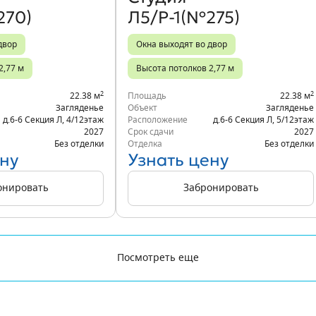
270)
Л5/Р-1(№275)
двор
Окна выходят во двор
2,77 м
Высота потолков 2,77 м
2
2
22.38 м
Площадь
22.38 м
Загляденье
Объект
Загляденье
д.6-6 Секция Л
,
4/12
этаж
Расположение
д.6-6 Секция Л
,
5/12
этаж
2027
Срок сдачи
2027
Без отделки
Отделка
Без отделки
ну
Узнать цену
онировать
Забронировать
Посмотреть еще