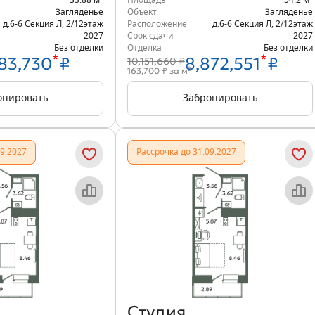
33.88 м
Площадь
54.2 м
Загляденье
Объект
Загляденье
д.6-6 Секция Л
,
2/12
этаж
Расположение
д.6-6 Секция Л
,
2/12
этаж
2027
Срок сдачи
2027
Без отделки
Отделка
Без отделки
*
*
83,730
₽
8,872,551
₽
10,151,660 ₽
2
163,700 ₽ за м
онировать
Забронировать
09.2027
Рассрочка до 31.09.2027
Объект месяца
Объект месяца
Студия