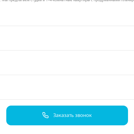
и. Мы предлагаем студии и 1–4-комнатные квартиры с продуманными план
вестиций.
хранения.
ваши задачи.
тных условиях от банков-партнеров.
лки.
Заказать звонок
тройство.