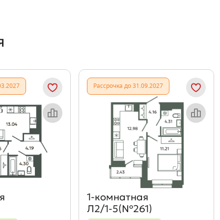
я
03.2027
Рассрочка до 31.09.2027
Объект месяца
Объект месяца
я
1‑комнатная
Л2/1-5(№261)