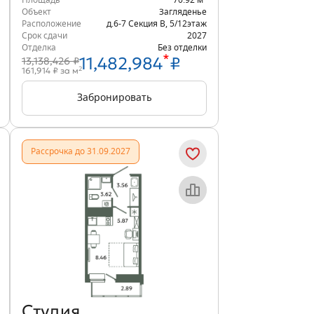
Площадь
70.92 м
Объект
Загляденье
Расположение
д.6-7 Секция В
,
5/12
этаж
Срок сдачи
2027
Отделка
Без отделки
*
11,482,984
₽
13,138,426 ₽
2
161,914 ₽ за м
Забронировать
Рассрочка до 31.09.2027
Объект месяца
Студия