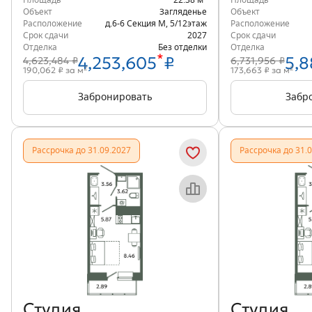
Площадь
22.38 м
Площадь
Объект
Загляденье
Объект
Расположение
д.6-6 Секция М
,
5/12
этаж
Расположение
Срок сдачи
2027
Срок сдачи
Отделка
Без отделки
Отделка
*
4,253,605
₽
5,8
4,623,484 ₽
6,731,956 ₽
2
2
190,062 ₽ за м
173,663 ₽ за м
Забронировать
Забр
Рассрочка до 31.09.2027
Рассрочка до 31.
Объект месяца
Студия
Студия