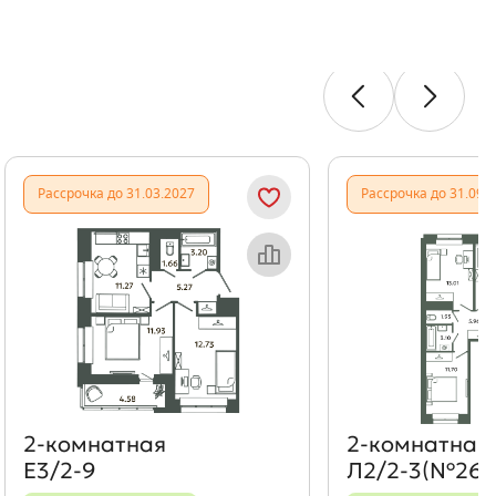
Показать предыдущи
Показать
Рассрочка до 31.03.2027
Рассрочка до 31.09.
Объект месяца
Об
2‑комнатная
2‑комнатная
Е3/2-9
Л2/2-3(№262