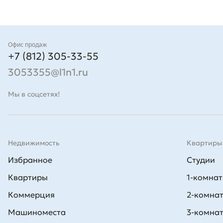
Выбирая квартиру Л1, вы получаете качественное жильё, надежного 
Контакты
Офис продаж
+7 (812) 305-33-55
3053355@l1n1.ru
Мы в соцсетях!
Недвижимость
Квартиры
Избранное
Студии
Квартиры
1-комна
Коммерция
2-комна
Машиноместа
3-комна