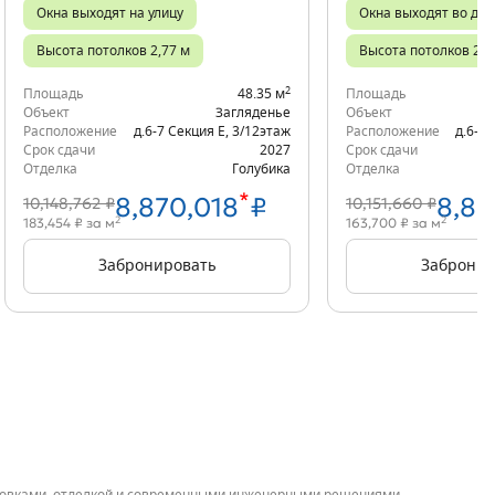
Окна выходят на улицу
Окна выходят во дво
Высота потолков 2,77 м
Высота потолков 2,7
2
Площадь
48.35 м
Площадь
Объект
Загляденье
Объект
Расположение
д.6-7 Секция Е
,
3/12
этаж
Расположение
д.6-6 
Срок сдачи
2027
Срок сдачи
Отделка
Голубика
Отделка
*
8,870,018
₽
8,87
10,148,762 ₽
10,151,660 ₽
2
2
183,454 ₽ за м
163,700 ₽ за м
Забронировать
Забронир