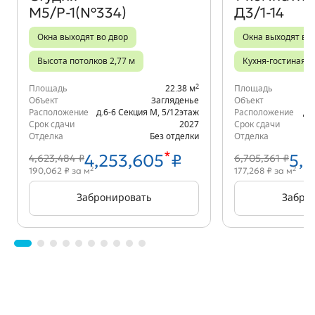
М5/Р-1(№334)
Д3/1-14
Окна выходят во двор
Окна выходят во
Высота потолков 2,77 м
Кухня-гостиная
2
Площадь
22.38 м
Площадь
Объект
Загляденье
Объект
Расположение
д.6-6 Секция М
,
5/12
этаж
Расположение
д.
Срок сдачи
2027
Срок сдачи
Отделка
Без отделки
Отделка
*
4,253,605
₽
5,
4,623,484 ₽
6,705,361 ₽
2
2
190,062 ₽ за м
177,268 ₽ за м
Забронировать
Забро