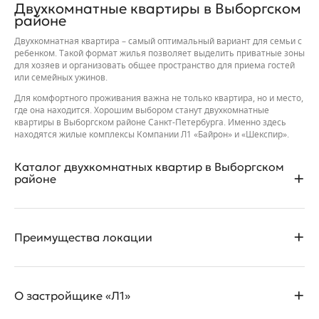
Двухкомнатные квартиры в Выборгском
районе
Двухкомнатная квартира – самый оптимальный вариант для семьи с
ребенком. Такой формат жилья позволяет выделить приватные зоны
для хозяев и организовать общее пространство для приема гостей
или семейных ужинов.
Для комфортного проживания важна не только квартира, но и место,
где она находится. Хорошим выбором станут двухкомнатные
квартиры в Выборгском районе Санкт-Петербурга. Именно здесь
находятся жилые комплексы Компании Л1 «Байрон» и «Шекспир».
Каталог двухкомнатных квартир в Выборгском
районе
В новостройках Компании Л1 представлен хороший выбор
Преимущества локации
двухкомнатных квартир. Помимо жилья со стандартными
планировками здесь можно найти квартиры с террасами, а также
двухуровневое жилье на верхних этажах. Обычно такие варианты
представлены только в объектах более высокой ценовой
Новостройки Компании Л1 расположены на пересечении
категории.
О застройщике «Л1»
проспекта Просвещения с улицами Руднева и Кустодиева. Это
одна из наиболее комфортных и развитых локаций Выборгского
Площадь квартир варьируется от 83 до 112 м2. Функциональные