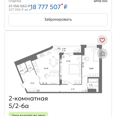
Отделка
white box
*
18 777 507
₽
21 156 562 ₽
2
227 056 ₽ за м
Забронировать
Объект месяца
2‑комнатная
5/2-6а
Окна выходят во двор