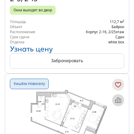
Окна выходят во двор
2
Площадь
112,7 м
Объект
Байрон
Расположение
Корпус 2-16
,
2/25
этаж
Срок сдачи
Сдан
Отделка
white box
Узнать цену
Забронировать
Кешбэк Новосёлу
Объект месяца