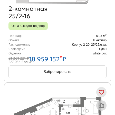
2‑комнатная
25/2-16
Окна выходят во двор
2
Площадь
83,5 м
Объект
Шекспир
Расположение
Корпус 2-20
,
25/25
этаж
Срок сдачи
Сдан
Отделка
white box
*
18 959 152
₽
21 361 221 ₽
2
227 056 ₽ за м
Забронировать