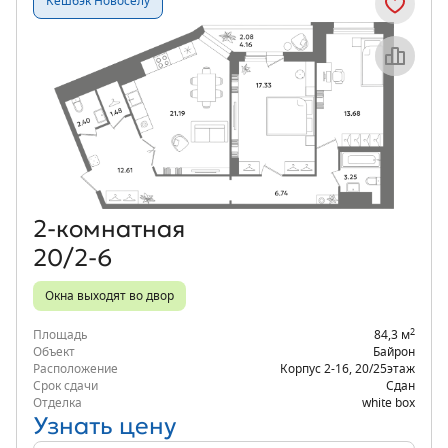
Кешбэк Новосёлу
Объект месяца
2‑комнатная
20/2-6
Окна выходят во двор
2
Площадь
84,3 м
Объект
Байрон
Расположение
Корпус 2-16
,
20/25
этаж
Срок сдачи
Сдан
Отделка
white box
Узнать цену