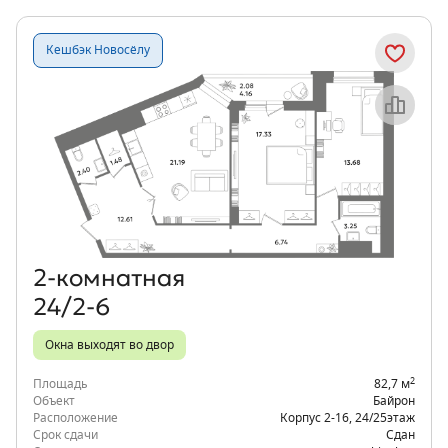
Кешбэк Новосёлу
Объект месяца
2‑комнатная
24/2-6
Окна выходят во двор
2
Площадь
82,7 м
Объект
Байрон
Расположение
Корпус 2-16
,
24/25
этаж
Срок сдачи
Сдан