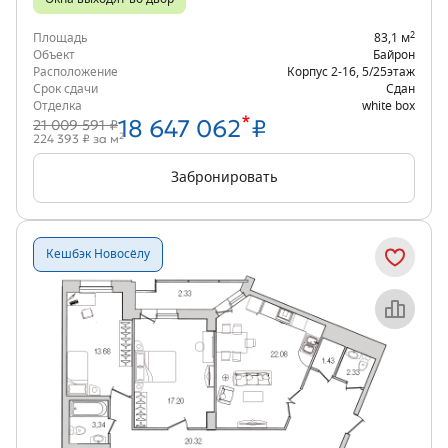
2
Площадь
83,1 м
Объект
Байрон
Расположение
Корпус 2-16
,
5/25
этаж
Срок сдачи
Сдан
Отделка
white box
*
18 647 062
₽
21 009 591 ₽
2
224 393 ₽ за м
Забронировать
Кешбэк Новосёлу
Объект месяца