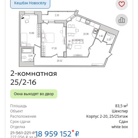
Кешбэк Новосёлу
Объект месяца
2‑комнатная
25/2-16
Окна выходят во двор
2
Площадь
83,5 м
Объект
Шекспир
Расположение
Корпус 2-20
,
25/25
этаж
Срок сдачи
Сдан
Отделка
white box
*
18 959 152
₽
21 361 221 ₽
2
227 056 ₽ за м