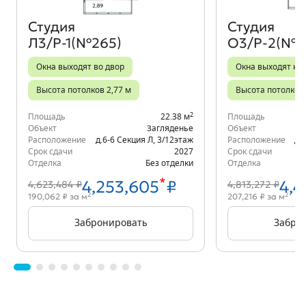
Студия
Студия
Л3/Р-1(№265)
О3/Р-2(№4
Окна выходят во двор
Окна выходят на 
Высота потолков 2,77 м
Высота потолков 
2
Площадь
22.38 м
Площадь
Объект
Загляденье
Объект
Расположение
д.6-6 Секция Л
,
3/12
этаж
Расположение
д.
Срок сдачи
2027
Срок сдачи
Отделка
Без отделки
Отделка
*
4,253,605
₽
4,4
4,623,484 ₽
4,813,272 ₽
2
2
190,062 ₽ за м
207,216 ₽ за м
Забронировать
Забро