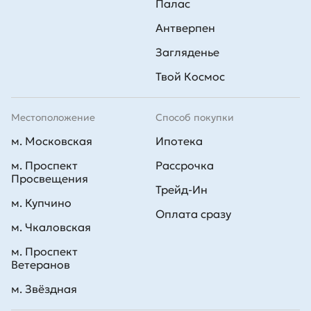
Палас
Покупка квартиры в Выборгском районе Санкт-Петербурга от
Антверпен
Компании Л1 — это взвешенное решение для тех, кто ищет жилье
в красивой и спокойной локации с отличной инфраструктурой.
Чтобы подобрать свой вариант новостройки, узнать об
Загляденье
актуальных ценах и акциях, ипотеке, обращайтесь в отдел продаж
застройщика: +7 (812) 305-33-55.
Твой Космос
Местоположение
Способ покупки
м. Московская
Ипотека
м. Проспект
Рассрочка
Просвещения
Трейд-Ин
м. Купчино
Оплата сразу
м. Чкаловская
м. Проспект
Ветеранов
м. Звёздная