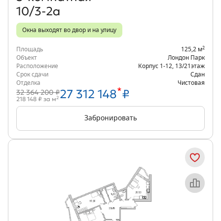
10/3-2а
Окна выходят во двор и на улицу
2
Площадь
125,2 м
Объект
Лондон Парк
Расположение
Корпус 1-12
,
13/21
этаж
Срок сдачи
Сдан
Отделка
Чистовая
*
27 312 148
₽
32 364 200 ₽
2
218 148 ₽ за м
Забронировать
Объект месяца