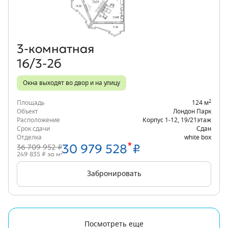
3‑комнатная
16/3-2б
Окна выходят во двор и на улицу
2
Площадь
124 м
Объект
Лондон Парк
Расположение
Корпус 1-12
,
19/21
этаж
Срок сдачи
Сдан
Отделка
white box
*
30 979 528
₽
36 709 952 ₽
2
249 835 ₽ за м
Забронировать
Посмотреть еще