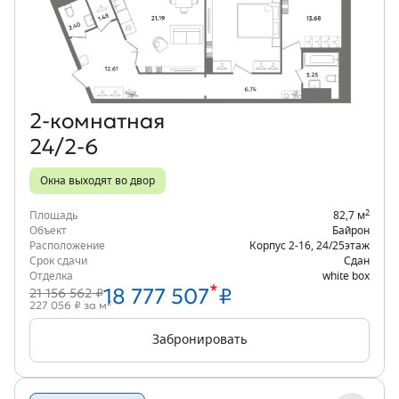
Объект месяца
2‑комнатная
24/2-6
Окна выходят во двор
2
Площадь
82,7 м
Объект
Байрон
Расположение
Корпус 2-16
,
24/25
этаж
Срок сдачи
Сдан
Отделка
white box
*
18 777 507
₽
21 156 562 ₽
2
227 056 ₽ за м
Забронировать