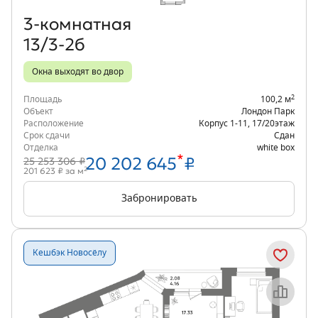
3‑комнатная
13/3-2б
Окна выходят во двор
2
Площадь
100,2 м
Объект
Лондон Парк
Расположение
Корпус 1-11
,
17/20
этаж
Срок сдачи
Сдан
Отделка
white box
*
20 202 645
₽
25 253 306 ₽
2
201 623 ₽ за м
Забронировать
Кешбэк Новосёлу