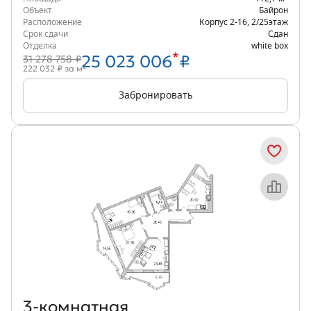
Объект
Байрон
Расположение
Корпус 2-16
,
2/25
этаж
Срок сдачи
Сдан
Отделка
white box
*
25 023 006
₽
31 278 758 ₽
2
222 032 ₽ за м
Забронировать
Объект месяца
3‑комнатная