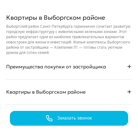
Квартиры в Выборгском районе
Выборгский район Санкт-Петербурга гармонично сочетает развитую
городскую инфраструктуру с живописными зелеными зонами. Этот
район предлагает одни из наиболее привлекательных вариантов
новостроек для жизни и инвестиций. Жилые комплексы Выборгского
района от застройщика — Компании Л1 — готовы стать уютным
домом для сотен семей.
Преимущества покупки от застройщика
• Прямой договор — сделка полностью прозрачна, а договор
Квартиры в Выборгском районе
защищает ваши права.
• Квартиры в новостройках с современными, детально
продуманными планировками.
Выборгский район — это готовый ответ на вопрос «Где жить с
детьми в Санкт-Петербурге?». Вместо долгих поездок за город в
Заказать звонок
• Жилье можно приобрести в ипотеку (в том числе с
выходные можно отправиться на пикник или прогулку в парки
господдержкой) или оформить рассрочку на привлекательных
Сосновка и Муринский. Развитая сеть детских садов, школ,
условиях.
спортивных секций в шаговой доступности избавляет от