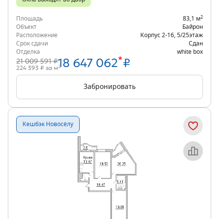
2
Площадь
83,1 м
Объект
Байрон
Расположение
Корпус 2-16
,
5/25
этаж
Срок сдачи
Сдан
Отделка
white box
*
18 647 062
₽
21 009 591 ₽
2
224 393 ₽ за м
Забронировать
Кешбэк Новосёлу
Объект месяца