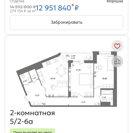
Отделка
Морошка
*
12 951 840
₽
14 592 800 ₽
2
279 134 ₽ за м
Забронировать
Объект месяца
2‑комнатная
5/2-6а
Окна выходят во двор