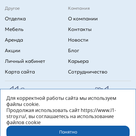
Другое
Компания
Отделка
О компании
Мебель
Контакты
Аренда
Новости
Акции
Блог
Личный кабинет
Карьера
Карта сайта
Сотрудничество
Для корректной работы сайта мы используем
Все права на публикуемые на сайте материалы принадлежат
файлы cookie.
ООО Л1 Строительная комания №1. Любая информация,
представленная на данном сайте, носит исключительно
Продолжая использовать сайт https://www.l1-
информационный характер и ни при каких условиях не является
stroy.ru/, вы соглашаетесь на использование
публичной офертой, определяемой положениями статьи 437 ГК РФ.
файлов cookie
«ООО «Л1 Строительная Компания №1» 196233, Санкт-Петербург, ул.
Орджоникидзе, д. 52, литер А, пом. 92-Н, офис 4 ИНН 7810269443,
Понятно
ОГРН 1027804853559»