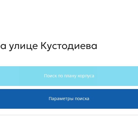
стодиева
а улице Кустодиева
Поиск по плану корпуса
Параметры поиска