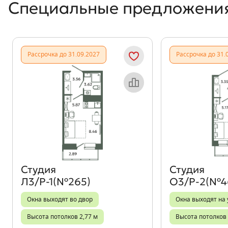
Специальные предложени
Рассрочка до 31.09.2027
Рассрочка до 31.
Объект месяца
Студия
Студия
Л3/Р-1(№265)
О3/Р-2(№4
Окна выходят во двор
Окна выходят на 
Высота потолков 2,77 м
Высота потолков 