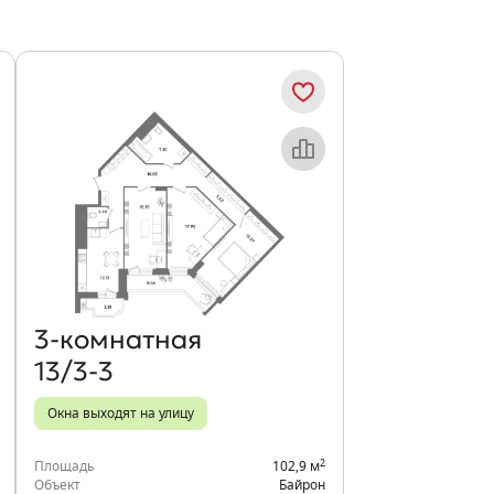
Объект месяца
3‑комнатная
13/3-3
Окна выходят на улицу
2
Площадь
102,9 м
Объект
Байрон