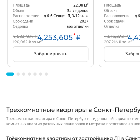
2
Площадь
22.38 м
Площадь
Объект
Загляденье
Объект
Расположение
д.6-6 Секция Л
,
3/12
этаж
Расположение
д.
Срок сдачи
2027
Срок сдачи
Отделка
Без отделки
Отделка
*
4,253,605
₽
4,4
4,623,484 ₽
4,813,272 ₽
2
2
190,062 ₽ за м
207,216 ₽ за м
Забронировать
Забро
Трехкомнатные квартиры в Санкт-Петербу
Трехкомнатная квартира в Санкт-Петербурге – идеальный вариант семей
комнатных квартир различных планировок и метража представлен в но
Трёхкомнатные квартиры от застройщика Л1 в Санк