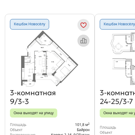
Кешбэк Новосёлу
Кешбэк Новосёлу
Объект месяца
3‑комнатная
3‑комнат
9/3-3
24-25/3-7
Окна выходят на улицу
Окна выходят на 
2
Площадь
101,8 м
Площадь
Объект
Байрон
Объект