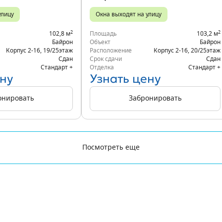
улицу
Окна выходят на улицу
2
2
102,8 м
Площадь
103,2 м
Байрон
Объект
Байрон
Корпус 2-16
,
19/25
этаж
Расположение
Корпус 2-16
,
20/25
этаж
Сдан
Срок сдачи
Сдан
Стандарт +
Отделка
Стандарт +
ну
Узнать цену
онировать
Забронировать
Посмотреть еще