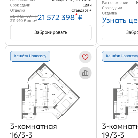
Расположение
Корпус 2-16
,
9/25
этаж
Расположение
Срок сдачи
Сдан
Срок сдачи
Отделка
Стандарт +
Отделка
*
21 572 398
₽
26 965 497 ₽
Узнать це
2
211 910 ₽ за м
Забронировать
Забр
Кешбэк Новосёлу
Кешбэк Новосёлу
Объект месяца
3‑комнатная
3‑комнат
16/3-3
19/3-3