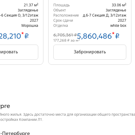
2
2
21.37 м
Площадь
33.06 м
Загляденье
Объект
Загляденье
6-6 Секция О
,
3/12
этаж
Расположение
д.6-7 Секция Д
,
3/12
этаж
2027
Срок сдачи
2027
Морошка
Отделка
white box
*
*
28,210
₽
5,860,486
₽
6,705,361 ₽
2
177,268 ₽ за м
нировать
Забронировать
рге
ного жилья. Здесь достаточно места для организации общего пространства
востройках Компании Л1.
т-Петербурге