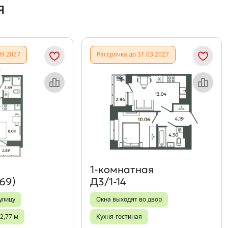
я
09.2027
Рассрочка до 31.03.2027
Объект месяца
Объект месяца
1‑комнатная
69)
Д3/1-14
улицу
Окна выходят во двор
2,77 м
Кухня-гостиная