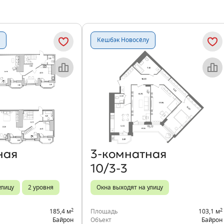
Кешбэк Новосёлу
Объект месяца
Объект месяца
ная
3‑комнатная
10/3-3
улицу
2 уровня
Окна выходят на улицу
2
2
185,4 м
Площадь
103,1 м
Байрон
Объект
Байрон