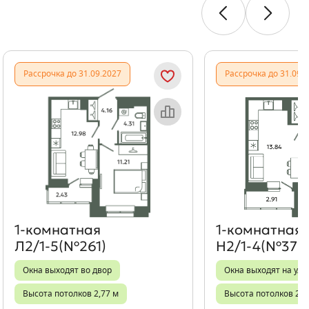
Показать предыдущи
Показать
Рассрочка до 31.09.2027
Рассрочка до 31.09.
Объект месяца
Об
1‑комнатная
1‑комнатная
Л2/1-5(№261)
Н2/1-4(№378
Окна выходят во двор
Окна выходят на ули
Высота потолков 2,77 м
Высота потолков 2,7