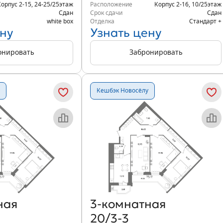
Корпус 2-15
,
24-25/25
этаж
Расположение
Корпус 2-16
,
10/25
этаж
Сдан
Срок сдачи
Сдан
white box
Отделка
Стандарт +
ну
Узнать цену
онировать
Забронировать
Кешбэк Новосёлу
Объект месяца
Объект месяца
ная
3‑комнатная
20/3-3