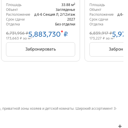
2
Площадь
33.88 м
Площадь
Объект
Загляденье
Объект
Расположение
д.6-6 Секция Л
,
2/12
этаж
Расположение
д.6-6 
Срок сдачи
2027
Срок сдачи
Отделка
Без отделки
Отделка
*
5,883,730
₽
5,97
6,731,956 ₽
6,839,917 ₽
2
2
173,663 ₽ за м
173,227 ₽ за м
Забронировать
Забронир
, приватной зоны хозяев и детской комнаты. Широкий ассортимент 3-