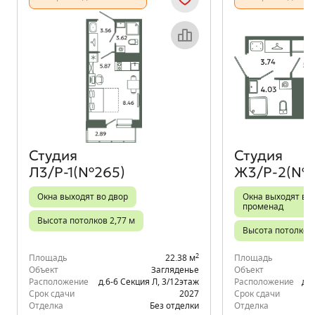
Объект месяца
Студия
Студия
Л3/Р-1(№265)
Ж3/Р-2(№1
Окна выходят во двор
Окна выходят во 
променад
Высота потолков 2,77 м
Высота потолков 
2
Площадь
22.38 м
Площадь
Объект
Загляденье
Объект
Расположение
д.6-6 Секция Л
,
3/12
этаж
Расположение
д.6
Срок сдачи
2027
Срок сдачи
Отделка
Без отделки
Отделка