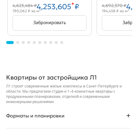
*
4,253,605
₽
4,
4,623,484 ₽
4,692,370 ₽
2
2
190,062 ₽ за м
194,458 ₽ за м
Забронировать
Забро
Квартиры от застройщика Л1
Л1 строит современные жилые комплексы в Санкт-Петербурге и
области. Мы предлагаем студии и 1–4-комнатные квартиры с
продуманными планировками, отделкой и современными
инженерными решениями.
Форматы и планировки
• Студии и квартиры с различными метражами для жизни, работы