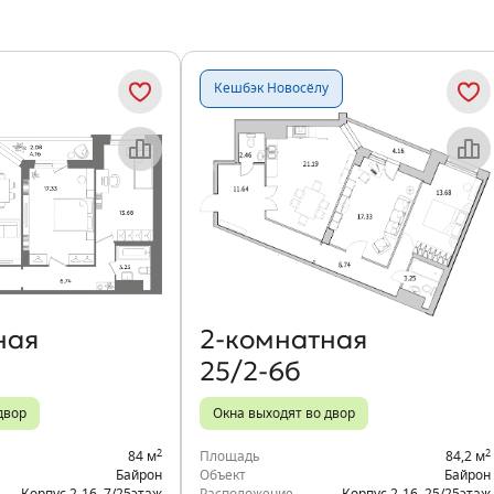
Кешбэк Новосёлу
Объект месяца
Объект месяца
ная
2‑комнатная
25/2-6б
двор
Окна выходят во двор
2
2
84 м
Площадь
84,2 м
Байрон
Объект
Байрон