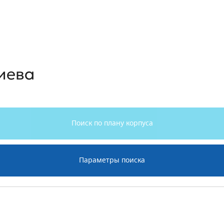
иева
Поиск по плану корпуса
Параметры поиска