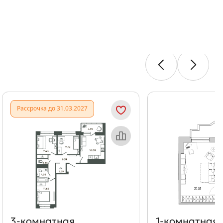
Показать предыдущи
Показать
Рассрочка до 31.03.2027
Объект месяца
Об
3‑комнатная
1‑комнатная