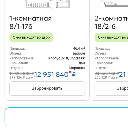
1‑комнатная
2‑комнат
8/1-17б
18/2-6
Окна выходят во двор
Окна выходят во 
2
Площадь
46,4 м
Площадь
Объект
Байрон
Объект
Расположение
Корпус 2-18
,
8/22
этаж
Расположение
Срок сдачи
Сдан
Срок сдачи
Отделка
Морошка
Отделка
*
12 951 840
₽
21
14 592 800 ₽
23 862 132 ₽
2
2
279 134 ₽ за м
252 129 ₽ за м
Забронировать
Забр