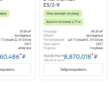
Е3/2-9
 двор
Окна выходят на улицу
Высота потолков 2,77 м
2
2
33.06 м
Площадь
48.35 м
Загляденье
Объект
Загляденье
6-7 Секция Д
,
3/12
этаж
Расположение
д.6-7 Секция Е
,
3/12
этаж
2027
Срок сдачи
2027
white box
Отделка
Голубика
*
*
860,486
₽
8,870,018
₽
10,148,762 ₽
2
183,454 ₽ за м
нировать
Забронировать