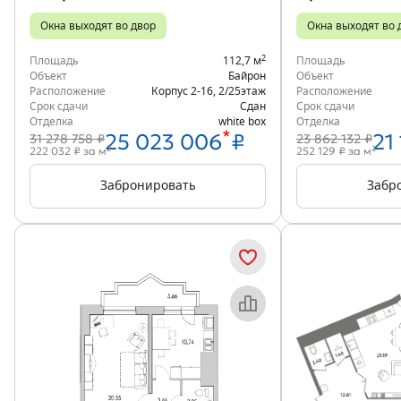
Окна выходят во двор
Окна выходят во 
2
Площадь
112,7 м
Площадь
Объект
Байрон
Объект
Расположение
Корпус 2-16
,
2/25
этаж
Расположение
Срок сдачи
Сдан
Срок сдачи
Отделка
white box
Отделка
*
25 023 006
₽
21
31 278 758 ₽
23 862 132 ₽
2
2
222 032 ₽ за м
252 129 ₽ за м
Забронировать
Забр
Объект месяца