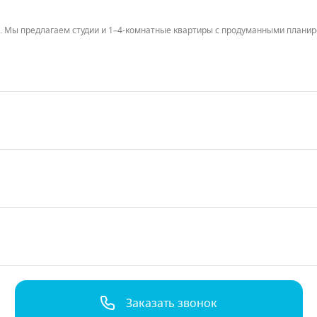
и. Мы предлагаем студии и 1–4-комнатные квартиры с продуманными план
вестиций.
хранения.
ваши задачи.
тных условиях от банков-партнеров.
лки.
Заказать звонок
тройство.