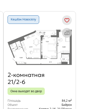
Кешбэк Новосёлу
Объект месяца
2‑комнатная
21/2-6
Окна выходят во двор
2
Площадь
84,2 м
Объект
Байрон