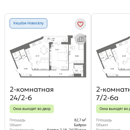
Кешбэк Новосёлу
Объект месяца
2‑комнатная
2‑комнат
24/2-6
7/2-6а
Окна выходят во двор
Окна выходят во 
2
Площадь
82,7 м
Площадь
Объект
Байрон
Объект