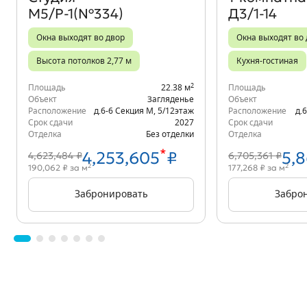
М5/Р-1(№334)
Д3/1-14
Окна выходят во двор
Окна выходят во
Высота потолков 2,77 м
Кухня-гостиная
2
Площадь
22.38 м
Площадь
Объект
Загляденье
Объект
Расположение
д.6-6 Секция М
,
5/12
этаж
Расположение
д.
Срок сдачи
2027
Срок сдачи
Отделка
Без отделки
Отделка
*
4,253,605
₽
5,
4,623,484 ₽
6,705,361 ₽
2
2
190,062 ₽ за м
177,268 ₽ за м
Забронировать
Забро