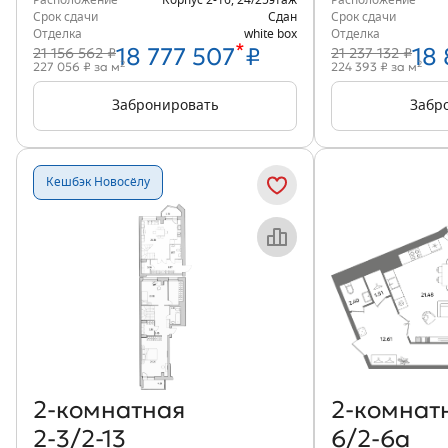
Расположение
Корпус 2-16
,
24/25
этаж
Расположение
Срок сдачи
Сдан
Срок сдачи
Отделка
white box
Отделка
*
18 777 507
₽
18 
21 156 562 ₽
21 237 132 ₽
2
2
227 056 ₽ за м
224 393 ₽ за м
Забронировать
Забр
Кешбэк Новосёлу
Объект месяца
2‑комнатная
2‑комнат
2-3/2-13
6/2-6а