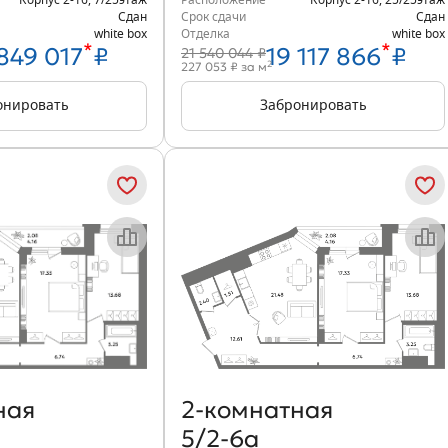
Корпус 2-16
,
7/25
этаж
Расположение
Корпус 2-16
,
25/25
этаж
Сдан
Срок сдачи
Сдан
white box
Отделка
white box
*
*
849 017
₽
19 117 866
₽
21 540 044 ₽
2
227 053 ₽ за м
онировать
Забронировать
Объект месяца
Объект месяца
ная
2‑комнатная
5/2-6а