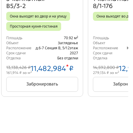
В5/3-2
8/1-17б
Окна выходят во двор и на улицу
Окна выходят во дво
Просторная кухня-гостиная
2
Площадь
70.92 м
Площадь
Объект
Загляденье
Объект
Расположение
д.6-7 Секция В
,
5/12
этаж
Расположение
Кор
Срок сдачи
2027
Срок сдачи
Отделка
Без отделки
Отделка
*
11,482,984
₽
12,9
13,138,426 ₽
14,592,800 ₽
2
2
161,914 ₽ за м
279,134 ₽ за м
Забронировать
Забронир