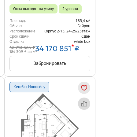
Окна выходят на улицу
2 уровня
2
Площадь
185,4 м
Объект
Байрон
Расположение
Корпус 2-15
,
24-25/25
этаж
Срок сдачи
Сдан
Отделка
white box
*
34 170 851
₽
42 713 564 ₽
2
184 309 ₽ за м
Забронировать
Кешбэк Новосёлу
Объект месяца