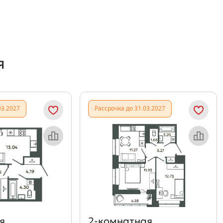
я
03.2027
Рассрочка до 31.03.2027
Объект месяца
Объект месяца
я
2‑комнатная