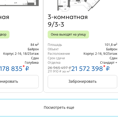
ная
3‑комнатная
9/3-3
двор
Окна выходят на улицу
2
2
84 м
Площадь
101,8 м
Байрон
Объект
Байрон
Корпус 2-16
,
18/25
этаж
Расположение
Корпус 2-16
,
9/25
этаж
Сдан
Срок сдачи
Сдан
Голубика
Отделка
Стандарт +
*
*
 178 835
₽
21 572 398
₽
26 965 497 ₽
2
211 910 ₽ за м
онировать
Забронировать
Посмотреть еще