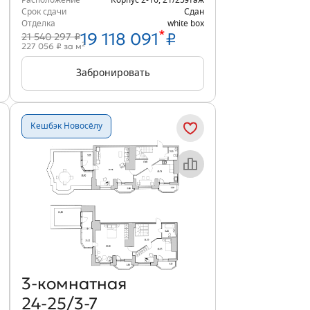
Расположение
Корпус 2-16
,
21/25
этаж
Срок сдачи
Сдан
Отделка
white box
*
19 118 091
₽
21 540 297 ₽
2
227 056 ₽ за м
Забронировать
Кешбэк Новосёлу
Объект месяца
3‑комнатная
24-25/3-7