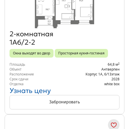
Объект месяца
2‑комнатная
1А6/2-2
Окна выходят во двор
Просторная кухня-гостиная
2
Площадь
64,8 м
Объект
Антверпен
Расположение
Корпус 1А
,
6/13
этаж
Срок сдачи
2028
Отделка
white box
Узнать цену
Забронировать