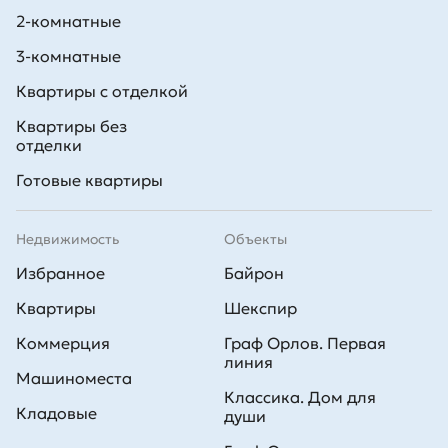
Все новостройки имеют благоустроенные закрытые территории.
2-комнатные
На первых этажах корпусов находятся помещения коммерческого
назначения. В некоторых проектах предусмотрены и другие
3-комнатные
объекты инфраструктуры.
Квартиры с отделкой
Квартиры без
отделки
Готовые квартиры
Недвижимость
Объекты
Избранное
Байрон
Квартиры
Шекспир
Коммерция
Граф Орлов. Первая
линия
Машиноместа
Классика. Дом для
Кладовые
души