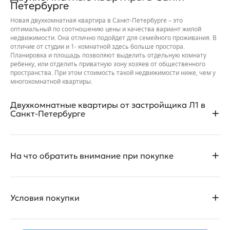
Петербурге
Новая двухкомнатная квартира в Санкт-Петербурге – это
оптимальный по соотношению цены и качества вариант жилой
недвижимости. Она отлично подойдет для семейного проживания. В
отличие от студии и 1- комнатной здесь больше простора.
Планировка и площадь позволяют выделить отдельную комнату
ребенку, или отделить приватную зону хозяев от общественного
пространства. При этом стоимость такой недвижимости ниже, чем у
многокомнатной квартиры.
Двухкомнатные квартиры от застройщика Л1 в
Санкт-Петербурге
В Санкт-Петербурге представлен большой ассортимент
На что обратить внимание при покупке
двухкомнатных квартир в строящихся и сданных домах. Хорошим
выбором станут квартиры в новостройках от Компании Л1.
Двухкомнатные квартиры, представленные в продаже, имеют
Планировка квартиры и тип ее отделки – это не единственный
удобные планировки. Есть варианты в стандартном и
Условия покупки
критерий при выборе. Намного важнее учитывать
евроформате, с гардеробными комнатами, просторными кухнями-
местоположение ЖК и его характеристики.
гостиными, двумя санузлами, мастер-спальнями. Площадь
начинается от 55 квадратных метров.
Все новостройки застройщика расположены в удобных локациях