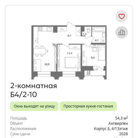
Объект месяца
2‑комнатная
Б4/2-10
Окна выходят на улицу
Просторная кухня-гостиная
2
Площадь
54,3 м
Объект
Антверпен
Расположение
Корпус Б
,
4/13
этаж
Срок сдачи
2028