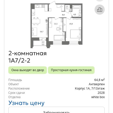
Объект месяца
2‑комнатная
1А7/2-2
Окна выходят во двор
Просторная кухня-гостиная
2
Площадь
64,8 м
Объект
Антверпен
Расположение
Корпус 1А
,
7/13
этаж
Срок сдачи
2028
Отделка
white box
Узнать цену