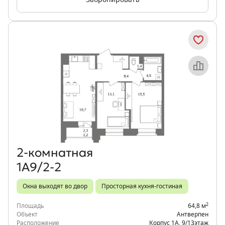
Забронировать
Объект месяца
2‑комнатная
1А9/2-2
Окна выходят во двор
Просторная кухня-гостиная
2
Площадь
64,8 м
Объект
Антверпен
Расположение
Корпус 1А
,
9/13
этаж