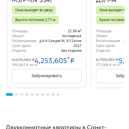
М5/Р-1(№334)
Д3/1-14
Окна выходят во двор
Окна выходят во
Высота потолков 2,77 м
Кухня-гостиная
2
Площадь
22.38 м
Площадь
Объект
Загляденье
Объект
Расположение
д.6-6 Секция М
,
5/12
этаж
Расположение
д.
Срок сдачи
2027
Срок сдачи
Отделка
Без отделки
Отделка
*
4,253,605
₽
5,
4,623,484 ₽
6,705,361 ₽
2
2
190,062 ₽ за м
177,268 ₽ за м
Забронировать
Забро
Двухкомнатные квартиры в Санкт-