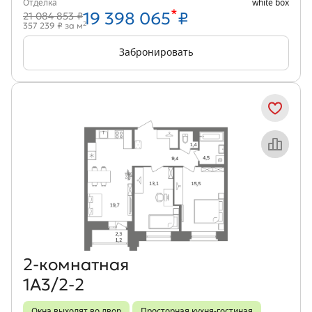
Отделка
white box
*
19 398 065
₽
21 084 853 ₽
2
357 239 ₽ за м
Забронировать
Объект месяца
2‑комнатная
1А3/2-2
Окна выходят во двор
Просторная кухня-гостиная