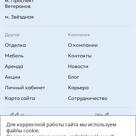
м. Проспект
Ветеранов
м. Звёздная
Другое
Компания
Отделка
О компании
Мебель
Контакты
Аренда
Новости
Акции
Блог
Личный кабинет
Карьера
Карта сайта
Сотрудничество
Для корректной работы сайта мы используем
Все права на публикуемые на сайте материалы принадлежат
файлы cookie.
ООО Л1 Строительная комания №1. Любая информация,
представленная на данном сайте, носит исключительно