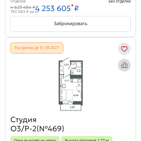
Отделка
Без отделки
*
4 253 605
₽
4 623 484 ₽
2
190 063 ₽ за м
Забронировать
Рассрочка до 31.09.2027
Объект месяца
Студия
О3/Р-2(№469)
Окна выходят на улицу
Высота потолков 2,77 м