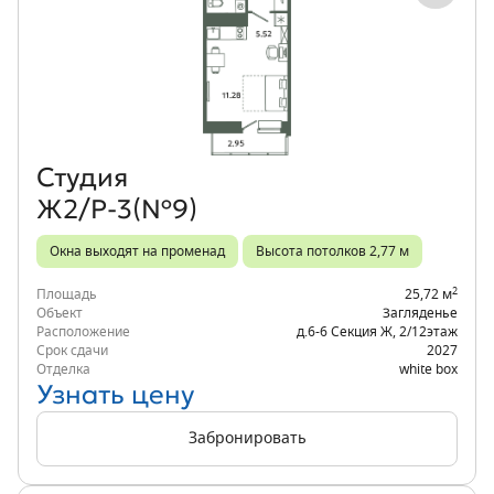
Объект месяца
Студия
Ж2/Р-3(№9)
Окна выходят на променад
Высота потолков 2,77 м
2
Площадь
25,72 м
Объект
Загляденье
Расположение
д.6-6 Секция Ж
,
2/12
этаж
Срок сдачи
2027
Отделка
white box
Узнать цену
Забронировать