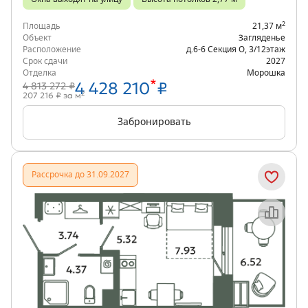
2
Площадь
21,37 м
Объект
Загляденье
Расположение
д.6-6 Секция О
,
3/12
этаж
Срок сдачи
2027
Отделка
Морошка
*
4 428 210
₽
4 813 272 ₽
2
207 216 ₽ за м
Забронировать
Рассрочка до 31.09.2027
Объект месяца