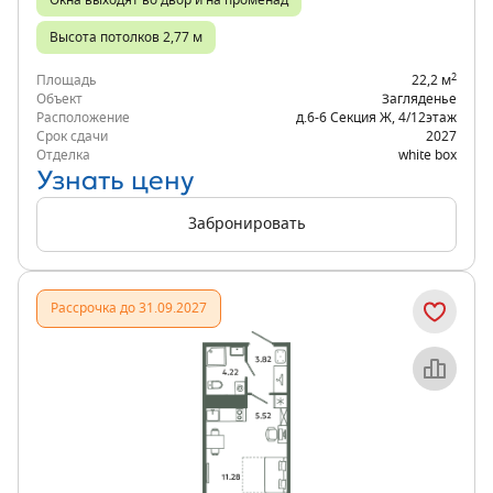
Окна выходят во двор и на променад
Высота потолков 2,77 м
2
Площадь
22,2 м
Объект
Загляденье
Расположение
д.6-6 Секция Ж
,
4/12
этаж
Срок сдачи
2027
Отделка
white box
Узнать цену
Забронировать
Рассрочка до 31.09.2027
Объект месяца