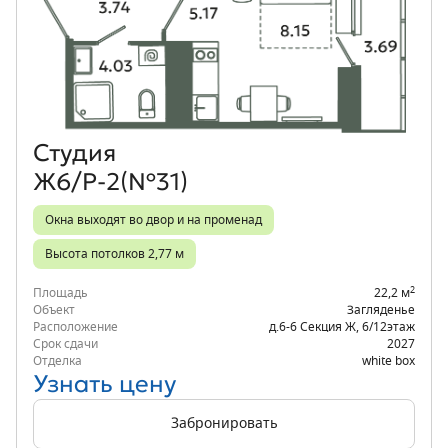
Объект месяца
Студия
Ж6/Р-2(№31)
Окна выходят во двор и на променад
Высота потолков 2,77 м
2
Площадь
22,2 м
Объект
Загляденье
Расположение
д.6-6 Секция Ж
,
6/12
этаж
Срок сдачи
2027
Отделка
white box
Узнать цену
Забронировать