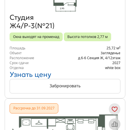
Студия
Ж4/Р-3(№21)
Окна выходят на променад
Высота потолков 2,77 м
2
Площадь
25,72 м
Объект
Загляденье
Расположение
д.6-6 Секция Ж
,
4/12
этаж
Срок сдачи
2027
Отделка
white box
Узнать цену
Забронировать
Рассрочка до 31.09.2027