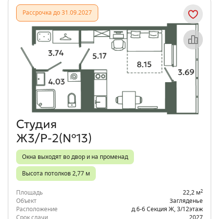
Рассрочка до 31.09.2027
Объект месяца
Студия
Ж3/Р-2(№13)
Окна выходят во двор и на променад
Высота потолков 2,77 м
2
Площадь
22,2 м
Объект
Загляденье
Расположение
д.6-6 Секция Ж
,
3/12
этаж
Срок сдачи
2027