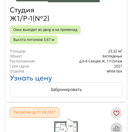
Студия
Ж1/Р-1(№2)
Окна выходят во двор и на променад
Высота потолков 3,67 м
2
Площадь
23,32 м
Объект
Загляденье
Расположение
д.6-6 Секция Ж
,
1/12
этаж
Срок сдачи
2027
Отделка
white box
Узнать цену
Забронировать
Рассрочка до 31.09.2027