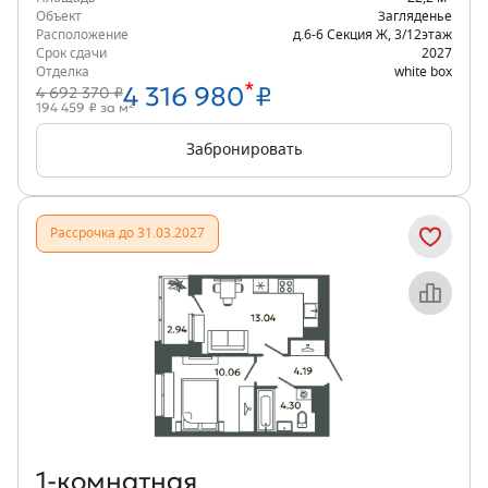
Объект
Загляденье
Расположение
д.6-6 Секция Ж
,
3/12
этаж
Срок сдачи
2027
Отделка
white box
*
4 316 980
₽
4 692 370 ₽
2
194 459 ₽ за м
Забронировать
Рассрочка до 31.03.2027
Объект месяца
1‑комнатная