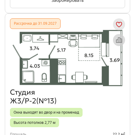
Забронировать
Рассрочка до 31.09.2027
Объект месяца
Студия
Ж3/Р-2(№13)
Окна выходят во двор и на променад
Высота потолков 2,77 м
2
Площадь
22,2 м