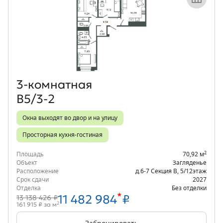
Объект месяца
3‑комнатная
В5/3-2
Окна выходят во двор и на улицу
Просторная кухня-гостиная
2
Площадь
70,92 м
Объект
Загляденье
Расположение
д.6-7 Секция В
,
5/12
этаж
Срок сдачи
2027
Отделка
Без отделки
*
11 482 984
₽
13 138 426 ₽
2
161 915 ₽ за м