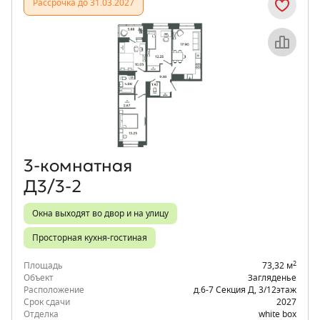
Рассрочка до 31.03.2027
Объект месяца
3‑комнатная
Д3/3-2
Окна выходят во двор и на улицу
Просторная кухня-гостиная
2
Площадь
73,32 м
Объект
Загляденье
Расположение
д.6-7 Секция Д
,
3/12
этаж
Срок сдачи
2027
Отделка
white box