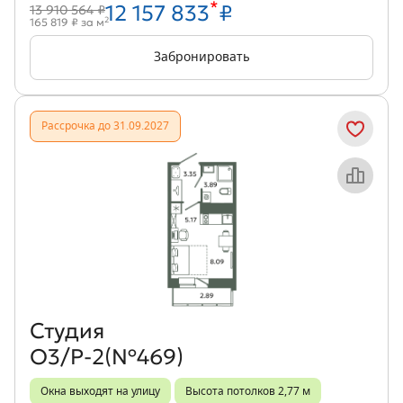
*
12 157 833
₽
13 910 564 ₽
2
165 819 ₽ за м
Забронировать
Рассрочка до 31.09.2027
Объект месяца
Студия
О3/Р-2(№469)
Окна выходят на улицу
Высота потолков 2,77 м