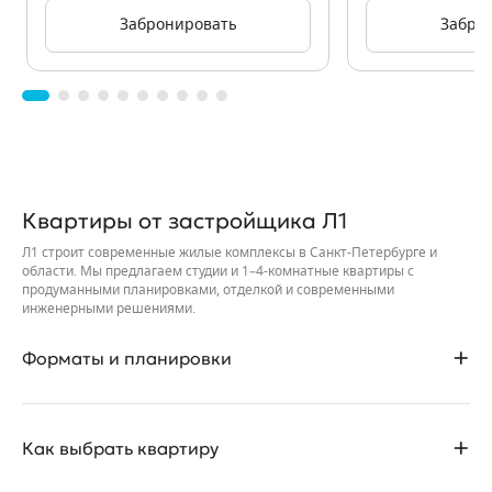
Забронировать
Забро
Квартиры от застройщика Л1
Л1 строит современные жилые комплексы в Санкт-Петербурге и
области. Мы предлагаем студии и 1–4-комнатные квартиры с
продуманными планировками, отделкой и современными
инженерными решениями.
Форматы и планировки
• Студии и квартиры с различными метражами для жизни, работы
Как выбрать квартиру
и инвестиций.