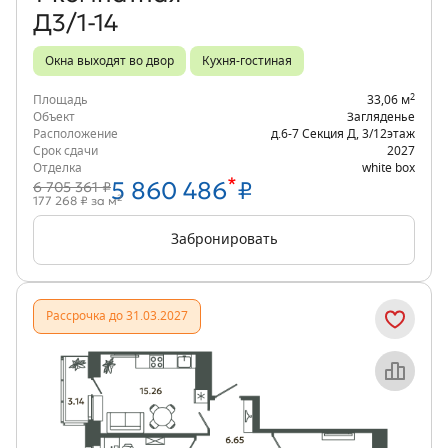
Д3/1-14
Окна выходят во двор
Кухня-гостиная
2
Площадь
33,06 м
Объект
Загляденье
Расположение
д.6-7 Секция Д
,
3/12
этаж
Срок сдачи
2027
Отделка
white box
*
5 860 486
₽
6 705 361 ₽
2
177 268 ₽ за м
Забронировать
Рассрочка до 31.03.2027
Объект месяца