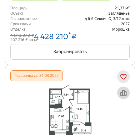
2
Площадь
21,37 м
Объект
Загляденье
Расположение
д.6-6 Секция О
,
3/12
этаж
Срок сдачи
2027
Отделка
Морошка
*
4 428 210
₽
4 813 272 ₽
2
207 216 ₽ за м
Забронировать
Рассрочка до 31.03.2027
Объект месяца