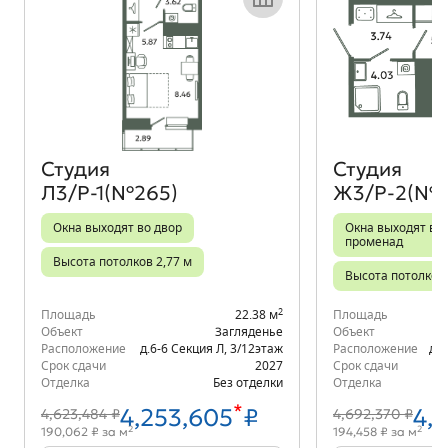
Объект месяца
Студия
Студия
Л3/Р-1(№265)
Ж3/Р-2(№1
Окна выходят во двор
Окна выходят во 
променад
Высота потолков 2,77 м
Высота потолков 
2
Площадь
22.38 м
Площадь
Объект
Загляденье
Объект
Расположение
д.6-6 Секция Л
,
3/12
этаж
Расположение
д.6
Срок сдачи
2027
Срок сдачи
Отделка
Без отделки
Отделка
*
4,253,605
₽
4,
4,623,484 ₽
4,692,370 ₽
2
2
190,062 ₽ за м
194,458 ₽ за м