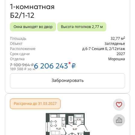
1‑комнатная
Б2/1-12
Окна выходят во двор
Высота потолков 2,77 м
2
Площадь
32,77 м
Объект
Загляденье
Расположение
д.6-7 Секция Б
,
2/12
этаж
Срок сдачи
2027
Отделка
Морошка
*
6 206 243
₽
7 100 964 ₽
2
189 388 ₽ за м
Забронировать
Рассрочка до 31.03.2027