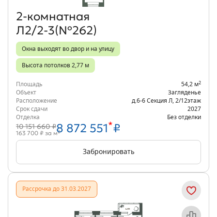
2‑комнатная
Л2/2-3(№262)
Окна выходят во двор и на улицу
Высота потолков 2,77 м
2
Площадь
54,2 м
Объект
Загляденье
Расположение
д.6-6 Секция Л
,
2/12
этаж
Срок сдачи
2027
Отделка
Без отделки
*
8 872 551
₽
10 151 660 ₽
2
163 700 ₽ за м
Забронировать
Рассрочка до 31.03.2027