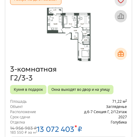
Объект месяца
3‑комнатная
Г2/3-3
Кухня в подарок
Окна выходят во двор и на улицу
2
Площадь
71,22 м
Объект
Загляденье
Расположение
д.6-7 Секция Г
,
2/12
этаж
Срок сдачи
2027
Отделка
Голубика
*
13 072 403
₽
14 956 983 ₽
2
183 550 ₽ за м