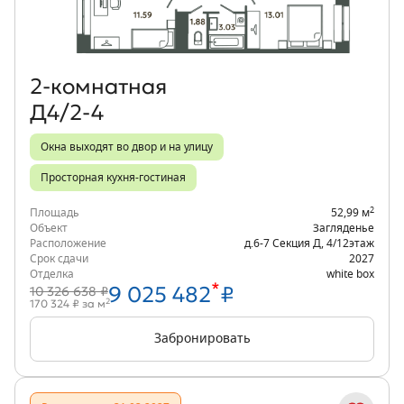
2‑комнатная
Д4/2-4
Окна выходят во двор и на улицу
Просторная кухня-гостиная
2
Площадь
52,99 м
Объект
Загляденье
Расположение
д.6-7 Секция Д
,
4/12
этаж
Срок сдачи
2027
Отделка
white box
*
9 025 482
₽
10 326 638 ₽
2
170 324 ₽ за м
Забронировать