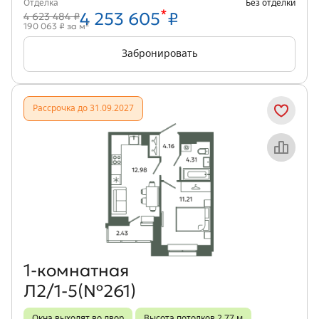
Отделка
Без отделки
*
4 253 605
₽
4 623 484 ₽
2
190 063 ₽ за м
Забронировать
Рассрочка до 31.09.2027
Объект месяца
1‑комнатная
Л2/1-5(№261)
Окна выходят во двор
Высота потолков 2,77 м