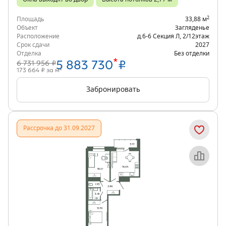
2
Площадь
33,88 м
Объект
Загляденье
Расположение
д.6-6 Секция Л
,
2/12
этаж
Срок сдачи
2027
Отделка
Без отделки
*
5 883 730
₽
6 731 956 ₽
2
173 664 ₽ за м
Забронировать
Рассрочка до 31.09.2027
Объект месяца