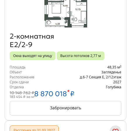
Объект месяца
2‑комнатная
Е2/2-9
Окна выходят на улицу
Высота потолков 2,77 м
2
Площадь
48,35 м
Объект
Загляденье
Расположение
д.6-7 Секция Е
,
2/12
этаж
Срок сдачи
2027
Отделка
Голубика
*
8 870 018
₽
10 148 762 ₽
2
183 454 ₽ за м
Забронировать
Рассрочка до 31.03.2027