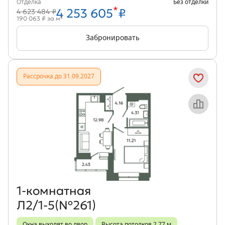
Отделка
Без отделки
*
4 253 605
₽
4 623 484 ₽
2
190 063 ₽ за м
Забронировать
Рассрочка до 31.09.2027
Объект месяца
1‑комнатная
Л2/1-5(№261)
Окна выходят во двор
Высота потолков 2,77 м