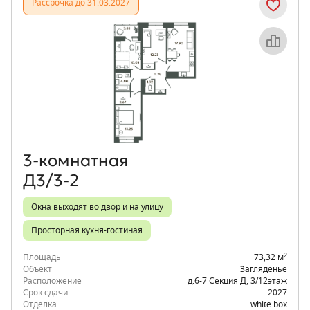
Рассрочка до 31.03.2027
Объект месяца
3‑комнатная
Д3/3-2
Окна выходят во двор и на улицу
Просторная кухня-гостиная
2
Площадь
73,32 м
Объект
Загляденье
Расположение
д.6-7 Секция Д
,
3/12
этаж
Срок сдачи
2027
Отделка
white box