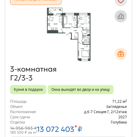
Объект месяца
3‑комнатная
Г2/3-3
Кухня в подарок
Окна выходят во двор и на улицу
2
Площадь
71,22 м
Объект
Загляденье
Расположение
д.6-7 Секция Г
,
2/12
этаж
Срок сдачи
2027
Отделка
Голубика
*
13 072 403
₽
14 956 983 ₽
2
183 550 ₽ за м