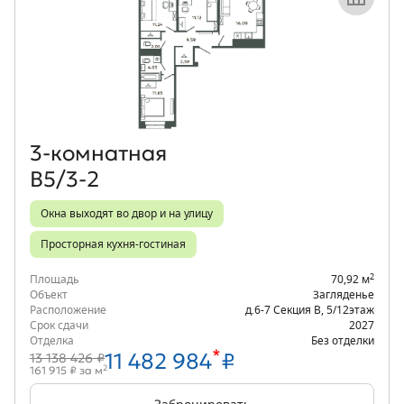
Объект месяца
3‑комнатная
В5/3-2
Окна выходят во двор и на улицу
Просторная кухня-гостиная
2
Площадь
70,92 м
Объект
Загляденье
Расположение
д.6-7 Секция В
,
5/12
этаж
Срок сдачи
2027
Отделка
Без отделки
*
11 482 984
₽
13 138 426 ₽
2
161 915 ₽ за м