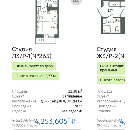
Объект месяца
Студия
Студия
Л3/Р-1(№265)
Ж3/Р-2(№1
Окна выходят во двор
Окна выходят во 
променад
Высота потолков 2,77 м
Высота потолков 
2
Площадь
22.38 м
Площадь
Объект
Загляденье
Объект
Расположение
д.6-6 Секция Л
,
3/12
этаж
Расположение
д.6
Срок сдачи
2027
Срок сдачи
Отделка
Без отделки
Отделка
*
4,253,605
₽
4,
4,623,484 ₽
4,692,370 ₽
2
2
190,062 ₽ за м
194,458 ₽ за м