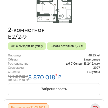
Объект месяца
2‑комнатная
Е2/2-9
Окна выходят на улицу
Высота потолков 2,77 м
2
Площадь
48,35 м
Объект
Загляденье
Расположение
д.6-7 Секция Е
,
2/12
этаж
Срок сдачи
2027
Отделка
Голубика
*
8 870 018
₽
10 148 762 ₽
2
183 454 ₽ за м
Забронировать
Рассрочка до 31.03.2027