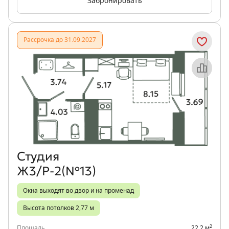
Забронировать
Рассрочка до 31.09.2027
Объект месяца
Студия
Ж3/Р-2(№13)
Окна выходят во двор и на променад
Высота потолков 2,77 м
2
Площадь
22,2 м