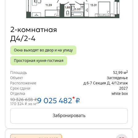
2‑комнатная
Д4/2-4
Окна выходят во двор и на улицу
Просторная кухня-гостиная
2
Площадь
52,99 м
Объект
Загляденье
Расположение
д.6-7 Секция Д
,
4/12
этаж
Срок сдачи
2027
Отделка
white box
*
9 025 482
₽
10 326 638 ₽
2
170 324 ₽ за м
Забронировать