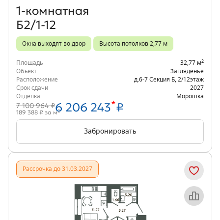
1‑комнатная
Б2/1-12
Окна выходят во двор
Высота потолков 2,77 м
2
Площадь
32,77 м
Объект
Загляденье
Расположение
д.6-7 Секция Б
,
2/12
этаж
Срок сдачи
2027
Отделка
Морошка
*
6 206 243
₽
7 100 964 ₽
2
189 388 ₽ за м
Забронировать
Рассрочка до 31.03.2027