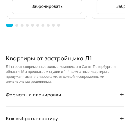
Забронировать
Забро
Квартиры от застройщика Л1
Л1 строит современные жилые комплексы в Санкт-Петербурге и
области. Мы предлагаем студии и 1–4-комнатные квартиры с
продуманными планировками, отделкой и современными
инженерными решениями.
Форматы и планировки
• Студии и квартиры с различными метражами для жизни, работы
Как выбрать квартиру
и инвестиций.