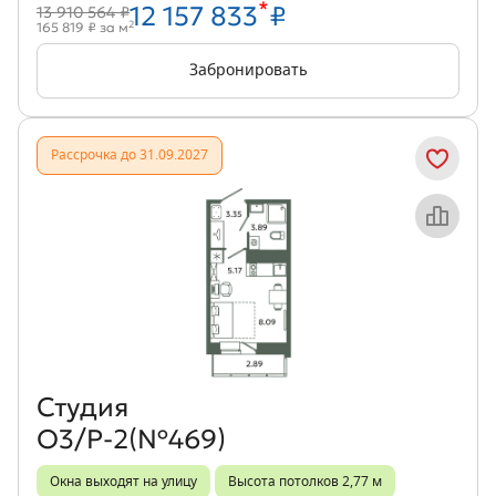
*
12 157 833
₽
13 910 564 ₽
2
165 819 ₽ за м
Забронировать
Рассрочка до 31.09.2027
Объект месяца
Студия
О3/Р-2(№469)
Окна выходят на улицу
Высота потолков 2,77 м