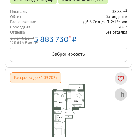
2
Площадь
33,88 м
Объект
Загляденье
Расположение
д.6-6 Секция Л
,
2/12
этаж
Срок сдачи
2027
Отделка
Без отделки
*
5 883 730
₽
6 731 956 ₽
2
173 664 ₽ за м
Забронировать
Рассрочка до 31.09.2027
Объект месяца