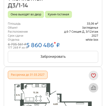
Д3/1-14
Окна выходят во двор
Кухня-гостиная
2
Площадь
33,06 м
Объект
Загляденье
Расположение
д.6-7 Секция Д
,
3/12
этаж
Срок сдачи
2027
Отделка
white box
*
5 860 486
₽
6 705 361 ₽
2
177 268 ₽ за м
Забронировать
Рассрочка до 31.03.2027
Объект месяца