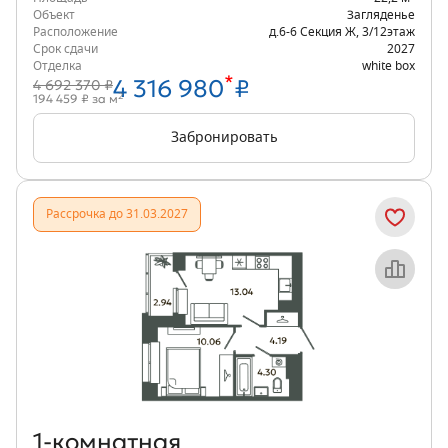
Объект
Загляденье
Расположение
д.6-6 Секция Ж
,
3/12
этаж
Срок сдачи
2027
Отделка
white box
*
4 316 980
₽
4 692 370 ₽
2
194 459 ₽ за м
Забронировать
Рассрочка до 31.03.2027
Объект месяца
1‑комнатная