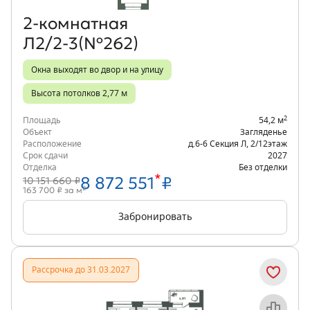
2‑комнатная
Л2/2-3(№262)
Окна выходят во двор и на улицу
Высота потолков 2,77 м
2
Площадь
54,2 м
Объект
Загляденье
Расположение
д.6-6 Секция Л
,
2/12
этаж
Срок сдачи
2027
Отделка
Без отделки
*
8 872 551
₽
10 151 660 ₽
2
163 700 ₽ за м
Забронировать
Рассрочка до 31.03.2027