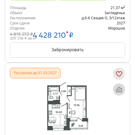
2
Площадь
21,37 м
Объект
Загляденье
Расположение
д.6-6 Секция О
,
3/12
этаж
Срок сдачи
2027
Отделка
Морошка
*
4 428 210
₽
4 813 272 ₽
2
207 216 ₽ за м
Забронировать
Рассрочка до 31.03.2027
Объект месяца