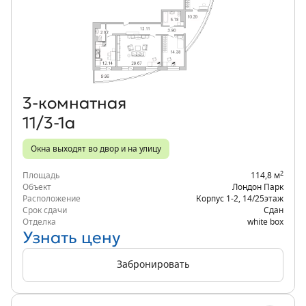
Объект месяца
3‑комнатная
11/3-1а
Окна выходят во двор и на улицу
2
Площадь
114,8 м
Объект
Лондон Парк
Расположение
Корпус 1-2
,
14/25
этаж
Срок сдачи
Сдан
Отделка
white box
Узнать цену
Забронировать