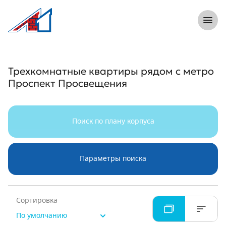
8 (812) 305-33-55
Откры
Л1 Строительная компания №1
Трехкомнатные квартиры рядом с ме
Трехкомнатные квартиры рядом с метро
Проспект Просвещения
Поиск по плану корпуса
Параметры поиска
Сортировка
По умолчанию