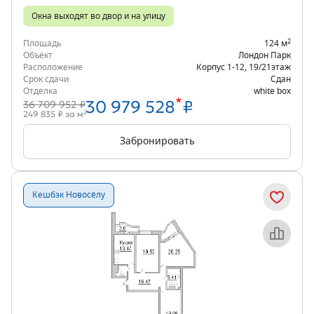
Окна выходят во двор и на улицу
2
Площадь
124 м
Объект
Лондон Парк
Расположение
Корпус 1-12
,
19/21
этаж
Срок сдачи
Сдан
Отделка
white box
*
30 979 528
₽
36 709 952 ₽
2
249 835 ₽ за м
Забронировать
Кешбэк Новосёлу
Объект месяца