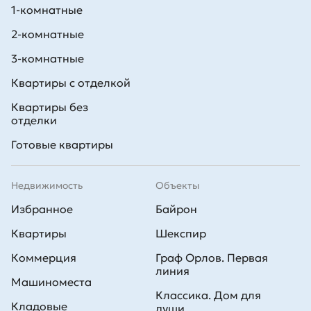
1-комнатные
• инвесторам;
2-комнатные
• молодым семьям, которым важна близость школ и детских
3-комнатные
садов;
Квартиры с отделкой
• ценящим свое время и удобную транспортную развязку;
Квартиры без
отделки
• тем, кто стремится жить в спокойном зеленом районе недалеко
от метро.
Готовые квартиры
Чтобы подобрать жилье на проспекте Просвещения, узнать об
актуальных ценах на студии и квартиры и специальных
Недвижимость
предложениях, свяжитесь с менеджерами отдела продаж по тел.
Объекты
+7 (812) 305-33-35.
Избранное
Байрон
Квартиры
Шекспир
Коммерция
Граф Орлов. Первая
линия
Машиноместа
Классика. Дом для
Кладовые
души