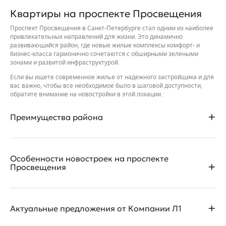
Квартиры на проспекте Просвещения
Проспект Просвещения в Санкт-Петербурге стал одним из наиболее
привлекательных направлений для жизни. Это динамично
развивающийся район, где новые жилые комплексы комфорт- и
бизнес-класса гармонично сочетаются с обширными зелеными
зонами и развитой инфраструктурой.
Если вы ищете современное жилье от надежного застройщика и для
вас важно, чтобы все необходимое было в шаговой доступности,
обратите внимание на новостройки в этой локации.
Преимущества района
Выборгский район, где находится проспект Просвещения, по
Особенности новостроек на проспекте
праву считается одним из лучших для жизни в Санкт-Петербурге.
Просвещения
Район отличается низкой степенью загазованности и чистым
воздухом. В пешей доступности от новостроек — парки Сосновка и
Муринский. Во дворах некоторых ЖК разбиты собственные сады,
Застройщик предлагает квартиры в ЖК «Лондон Парк», ЖК
например, вишневый сад в жилом комплексе «Лондон Парк».
Актуальные предложения от Компании Л1
«Байрон», ЖК «Шекспир», ЖК «Поэт», главное преимущество
которых в том, что дома уже сданы. Вы можете получить ключи
В шаговой доступности расположены современные школы и
сразу после покупки, не опасаясь переносов сроков строительства