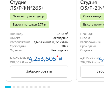
Студия
Студия
Л3/Р-1(№265)
О3/Р-2(№4
Окна выходят во двор
Окна выходят на 
Высота потолков 2,77 м
Высота потолков 
2
Площадь
22.38 м
Площадь
Объект
Загляденье
Объект
Расположение
д.6-6 Секция Л
,
3/12
этаж
Расположение
д.
Срок сдачи
2027
Срок сдачи
Отделка
Без отделки
Отделка
*
4,253,605
₽
4,4
4,623,484 ₽
4,813,272 ₽
2
2
190,062 ₽ за м
207,216 ₽ за м
Забронировать
Забро