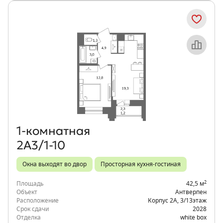
Объект месяца
1‑комнатная
2А3/1-10
Окна выходят во двор
Просторная кухня-гостиная
2
Площадь
42,5 м
Объект
Антверпен
Расположение
Корпус 2А
,
3/13
этаж
Срок сдачи
2028
Отделка
white box