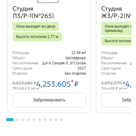
Студия
Студия
Л3/Р-1(№265)
Ж3/Р-2(№1
Окна выходят во двор
Окна выходят во 
променад
Высота потолков 2,77 м
Высота потолков 
2
Площадь
22.38 м
Площадь
Объект
Загляденье
Объект
Расположение
д.6-6 Секция Л
,
3/12
этаж
Расположение
д.6
Срок сдачи
2027
Срок сдачи
Отделка
Без отделки
Отделка
*
4,253,605
₽
4,
4,623,484 ₽
4,692,370 ₽
2
2
190,062 ₽ за м
194,458 ₽ за м
Забронировать
Забро