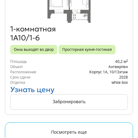
1‑комнатная
1А10/1-6
Окна выходят во двор
Просторная кухня-гостиная
2
Площадь
40,2 м
Объект
Антверпен
Расположение
Корпус 1А
,
10/13
этаж
Срок сдачи
2028
Отделка
white box
Узнать цену
Забронировать
Посмотреть еще