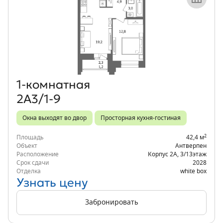
Объект месяца
1‑комнатная
2А3/1-9
Окна выходят во двор
Просторная кухня-гостиная
2
Площадь
42,4 м
Объект
Антверпен
Расположение
Корпус 2А
,
3/13
этаж
Срок сдачи
2028
Отделка
white box
Узнать цену
Забронировать