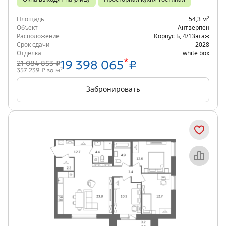
2
Площадь
54,3 м
Объект
Антверпен
Расположение
Корпус Б
,
4/13
этаж
Срок сдачи
2028
Отделка
white box
*
19 398 065
₽
21 084 853 ₽
2
357 239 ₽ за м
Забронировать
Объект месяца