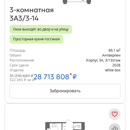
3‑комнатная
3А3/3-14
Окна выходят во двор и на улицу
Просторная кухня-гостиная
2
Площадь
89,1 м
Объект
Антверпен
Расположение
Корпус 3А
,
3/13
этаж
Срок сдачи
2028
Отделка
white box
*
28 713 808
₽
31 210 661 ₽
2
322 265 ₽ за м
Забронировать