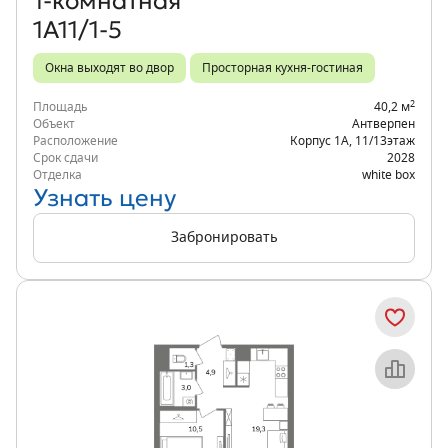
1‑комнатная
1А11/1-5
Окна выходят во двор
Просторная кухня-гостиная
2
Площадь
40,2 м
Объект
Антверпен
Расположение
Корпус 1А
,
11/13
этаж
Срок сдачи
2028
Отделка
white box
Узнать цену
Забронировать
Объект месяца