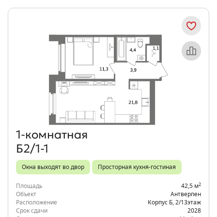
Объект месяца
1‑комнатная
Б2/1-1
Окна выходят во двор
Просторная кухня-гостиная
2
Площадь
42,5 м
Объект
Антверпен
Расположение
Корпус Б
,
2/13
этаж
Срок сдачи
2028