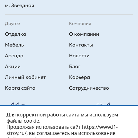
м. Звёздная
Другое
Компания
Отделка
О компании
Мебель
Контакты
Аренда
Новости
Акции
Блог
Личный кабинет
Карьера
Карта сайта
Сотрудничество
Для корректной работы сайта мы используем
Все права на публикуемые на сайте материалы принадлежат
файлы cookie.
ООО Л1 Строительная комания №1. Любая информация,
представленная на данном сайте, носит исключительно
Продолжая использовать сайт https://www.l1-
информационный характер и ни при каких условиях не является
stroy.ru/, вы соглашаетесь на использование
публичной офертой, определяемой положениями статьи 437 ГК РФ.