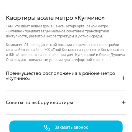
Квартиры возле метро «Купчино»
Тем, кто ищет новый дом в Санкт-Петербурге, район метро
«Купчино» предлагает уникальное сочетание транспортной
доступности, развитой инфраструктуры и уютной среды.
Компания Л1 возводит в этой локации современные новостройки
класса бизнес-лайт — ЖК «Твой Космос» на проспекте Космонавтов
и ЖК «Антверпен» на пересечении улиц Купчинской и Олеко Дундича.
Они создают идеальные условия для комфортной жизни.
Преимущества расположения в районе метро
«Купчино»
Представьте, как изменится ваш ритм жизни, когда ключевые
Советы по выбору квартиры
точки Санкт-Петербурга окажутся легко доступными.
Всего в 10 минутах пешком находится станция метро «Купчино»,
откуда вы доберетесь до центра Санкт-Петербурга примерно за 25
Квартира — это место, где будут проходить важные моменты
минут. Для автомобилистов выезд на основные магистрали
вашей жизни. Компания Л1 понимает, насколько это
Заказать звонок
города и в сторону аэропорта Пулково (около 20 минут пути) также
ответственное решение, и помогает сделать выбор, который