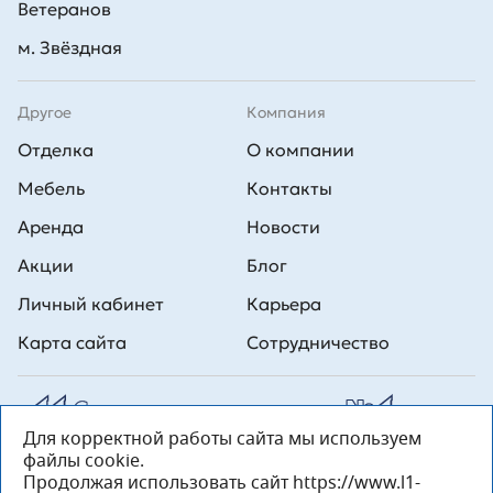
Ветеранов
м. Звёздная
Другое
Компания
Отделка
О компании
Мебель
Контакты
Аренда
Новости
Акции
Блог
Личный кабинет
Карьера
Карта сайта
Сотрудничество
Для корректной работы сайта мы используем
Все права на публикуемые на сайте материалы принадлежат
файлы cookie.
ООО Л1 Строительная комания №1. Любая информация,
представленная на данном сайте, носит исключительно
Продолжая использовать сайт https://www.l1-
информационный характер и ни при каких условиях не является