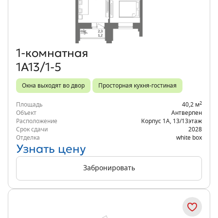
Объект месяца
1‑комнатная
1А13/1-5
Окна выходят во двор
Просторная кухня-гостиная
2
Площадь
40,2 м
Объект
Антверпен
Расположение
Корпус 1А
,
13/13
этаж
Срок сдачи
2028
Отделка
white box
Узнать цену
Забронировать