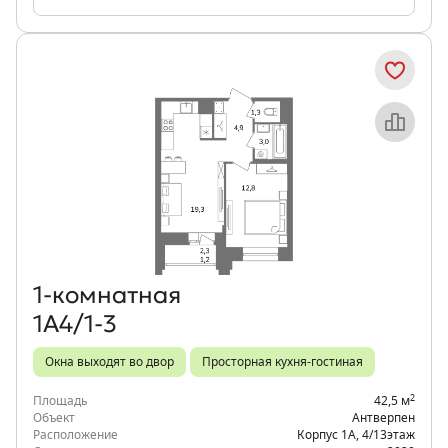
Объект месяца
1‑комнатная
1А4/1-3
Окна выходят во двор
Просторная кухня-гостиная
2
Площадь
42,5 м
Объект
Антверпен
Расположение
Корпус 1А
,
4/13
этаж