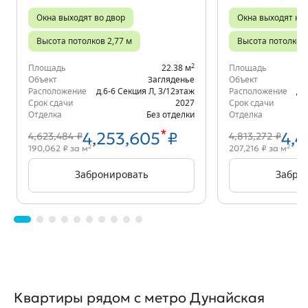
Окна выходят во двор
Окна выходят на 
Высота потолков 2,77 м
Высота потолков 
2
Площадь
22.38 м
Площадь
Объект
Загляденье
Объект
Расположение
д.6-6 Секция Л
,
3/12
этаж
Расположение
д.
Срок сдачи
2027
Срок сдачи
Отделка
Без отделки
Отделка
*
4,253,605
₽
4,4
4,623,484 ₽
4,813,272 ₽
2
2
190,062 ₽ за м
207,216 ₽ за м
Забронировать
Забро
Квартиры рядом с метро Дунайская