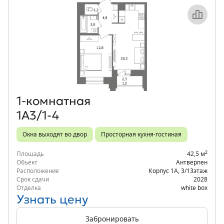
Объект месяца
1‑комнатная
1А3/1-4
Окна выходят во двор
Просторная кухня-гостиная
2
Площадь
42,5 м
Объект
Антверпен
Расположение
Корпус 1А
,
3/13
этаж
Срок сдачи
2028
Отделка
white box
Узнать цену
Забронировать