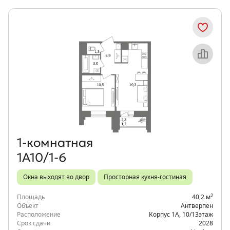
Объект месяца
1‑комнатная
1А10/1-6
Окна выходят во двор
Просторная кухня-гостиная
2
Площадь
40,2 м
Объект
Антверпен
Расположение
Корпус 1А
,
10/13
этаж
Срок сдачи
2028